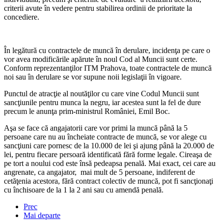
criterii avute în vedere pentru stabilirea ordinii de prioritate la
concediere.
În legătură cu contractele de muncă în derulare, incidenţa pe care o
vor avea modificările apărute în noul Cod al Muncii sunt certe.
Conform reprezentanţilor ITM Prahova, toate contractele de muncă
noi sau în derulare se vor supune noii legislaţii în vigoare.
Punctul de atracţie al noutăţilor cu care vine Codul Muncii sunt
sancţiunile pentru munca la negru, iar acestea sunt la fel de dure
precum le anunţa prim-ministrul României, Emil Boc.
Aşa se face că angajatorii care vor primi la muncă până la 5
persoane care nu au încheiate contracte de muncă, se vor alege cu
sancţiuni care pornesc de la 10.000 de lei şi ajung până la 20.000 de
lei, pentru fiecare persoară identificată fără forme legale. Cireaşa de
pe tort a noului cod este însă pedeapsa penală. Mai exact, cei care au
angrenate, ca angajator, mai mult de 5 persoane, indiferent de
cetăţenia acestora, fără contract colectiv de muncă, pot fi sancţionaţi
cu închisoare de la 1 la 2 ani sau cu amendă penală.
Prec
Mai departe