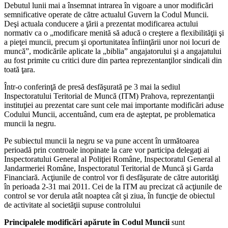
Debutul lunii mai a însemnat intrarea în vigoare a unor modificări
semnificative operate de către actualul Guvern la Codul Muncii.
Deşi actuala conducere a ţării a prezentat modificarea actului
normativ ca o „modificare menită să aducă o creştere a flexibilităţii şi
a pieţei muncii, precum şi oportunitatea înfiinţării unor noi locuri de
muncă”, modicările aplicate la „biblia” angajatorului şi a angajatului
au fost primite cu critici dure din partea reprezentanţilor sindicali din
toată ţara.
Într-o conferinţă de presă desfăşurată pe 3 mai la sediul
Inspectoratului Teritorial de Muncă (ITM) Prahova, reprezentanţii
instituţiei au prezentat care sunt cele mai importante modificări aduse
Codului Muncii, accentuând, cum era de aşteptat, pe problematica
muncii la negru.
Pe subiectul muncii la negru se va pune accent în următoarea
perioadă prin controale inopinate la care vor participa delegaţi ai
Inspectoratului General al Poliţiei Române, Inspectoratul General al
Jandarmeriei Române, Inspectoratul Teritorial de Muncă şi Garda
Financiară. Acţiunile de control vor fi desfăşurate de către autorităţi
în perioada 2-31 mai 2011. Cei de la ITM au precizat că acţiunile de
control se vor derula atât noaptea cât şi ziua, în funcţie de obiectul
de activitate al societăţii supuse controlului
Principalele modificări apărute în Codul Muncii
sunt