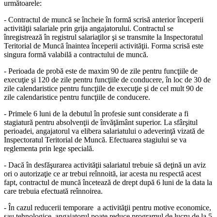
următoarele:
- Contractul de muncă se încheie în formă scrisă anterior începerii
activităţii salariale prin grija angajatorului. Contractul se
înregistrează în registrul salariaţilor şi se transmite la Inspectoratul
Teritorial de Muncă înaintea începerii activităţii. Forma scrisă este
singura formă valabilă a contractului de muncă.
- Perioada de probă este de maxim 90 de zile pentru funcţiile de
execuţie şi 120 de zile pentru funcţiile de conducere, în loc de 30 de
zile calendaristice pentru funcţiile de execuţie şi de cel mult 90 de
zile calendaristice pentru funcţiile de conducere.
- Primele 6 luni de la debutul în profesie sunt considerate a fi
stagiatură pentru absolvenţii de învăţământ superior. La sfârşitul
perioadei, angajatorul va elibera salariatului o adeverinţă vizată de
Inspectoratul Teritorial de Muncă. Efectuarea stagiului se va
reglementa prin lege specială.
- Dacă în desfăşurarea activităţii salariatul trebuie să deţină un aviz
ori o autorizaţie ce ar trebui reînnoită, iar acesta nu respectă acest
fapt, contractul de muncă încetează de drept după 6 luni de la data la
care trebuia efectuată reînnoirea.
- În cazul reducerii temporare a activităţii pentru motive economice,
sau tehnologice, angajatorul poate reduce programul de lucru de la 5