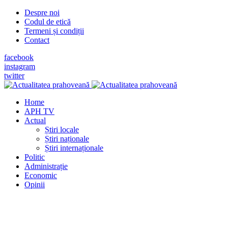
Despre noi
Codul de etică
Termeni și condiții
Contact
facebook
instagram
twitter
Home
APH TV
Actual
Știri locale
Știri naționale
Știri internaționale
Politic
Administrație
Economic
Opinii