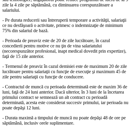
zile la 4 zile pe săptămână, cu diminuarea corespunzătoare a
salariului.
- Pe durata reducerii sau întreruperii temporare a activităţii, salariaţii
ce nu desfăşoară o activitate, primesc o indemnizaţie de minimum
75% din salariul de bază.
- Perioada de preaviz este de 20 de zile lucrătoare, în cazul
concedierii pentru motive ce nu ţin de vina salariatului
(necorespunzător profesional, inapt medical dovedit prin expertize),
faţă de 15 zile anterior.
- Termenul de preaviz în cazul demisiei este de maximum 20 de zile
lucrătoare pentru salariaţii cu funcţie de execuţie şi maximum 45 de
zile pentru salariaţii cu funcţie de conducere.
- Contractul de muncă cu perioada determinată este de maxim 36 de
luni, faţă de 24 luni anterior. Dacă ulterior, în 3 luni de la încetarea
primului contract se semnează un alt contract cu perioadă
determinată, acesta este considerat succesiv primului, iar perioada nu
poate depăşi 12 luni.
- Durata maximă a timpului de muncă nu poate depăşi 48 de ore pe
săptămână, inclusiv orele suplimentare.