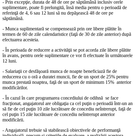
- Prin excepţie, durata de 48 de ore pe săptămână inclusiv orele
suplimentare, poate fi prelungită, însă media pentru o perioadă de
referinţă de 4, 6 sau 12 luni să nu depăşească 48 de ore pe
săptămână.
- Munca suplimentară se compensează prin ore libere plătite în
termen de 60 de zile calendaristice (faţă de 30 de zile anterior) după
efectuarea acesteia.
- În perioada de reducere a activităţii se pot acorda zile libere plătite
în avans, pentru orele suplimentare ce vor fi efectuate în următoarele
12 luni.
- Salariaţii ce desfăşoară munca de noapte beneficiază fie de
reducerea cu o oră a duratei muncii, fie de un sport de 25% pentru
munca prestată noaptea, faţă de un sport de minimum 15% anterior
modificărilor.
- În cazul în care programarea concediului de odihnă se face
fracţionat, angajatorul are obligaţia ca cel puţin o perioadă într-un an
să fie de cel puţin 10 zile lucrătoare de concediu neîntrerupt, faţă de
cel puţin 15 zile lucrătoare de concediu neîntrerupt anterior
modificării.
- Angajatorul trebuie să stabilească obiectivele de performanţă
individuală, precum şi criteriile de evaluare a realizării acestora,