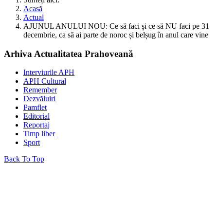
Acasă
Actual
AJUNUL ANULUI NOU: Ce să faci și ce să NU faci pe 31
decembrie, ca să ai parte de noroc și belșug în anul care vine
Arhiva Actualitatea Prahoveană
Interviurile APH
APH Cultural
Remember
Dezvăluiri
Pamflet
Editorial
Reportaj
Timp liber
Sport
Back To Top