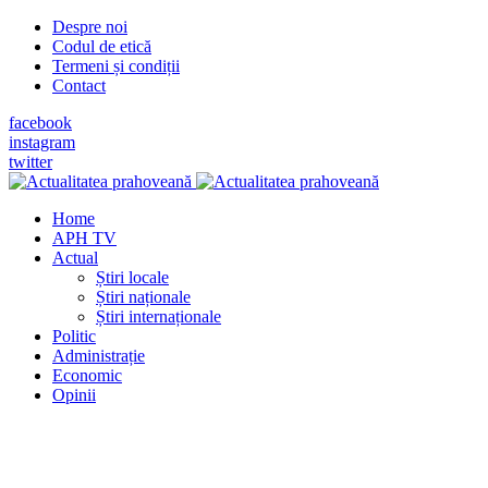
Despre noi
Codul de etică
Termeni și condiții
Contact
facebook
instagram
twitter
Home
APH TV
Actual
Știri locale
Știri naționale
Știri internaționale
Politic
Administrație
Economic
Opinii