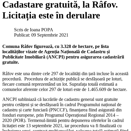
Cadastare gratuită, la Râfov.
Licitația este în derulare
Scris de
Ioana POPA
Publicat: 09 Septembrie 2021
Comuna Râfov figurează, cu 3.328 de hectare, pe lista
localităților vizate de Agenția Națională de Cadastru și
Publicitate Imobiliară (ANCPI) pentru asigurarea cadastrării
gratuite.
Râfov este una dintre cele 297 de localități din țară incluse în această
procedură. Procedura de achiziție publică se desfășoară pe loturi,
fiecare comună reprezentând un lot. Suprafața totală estimată a
comunelor aferente celor 297 de loturi este de 1.465.609 de hectare.
ANCPI subliniază că lucrările de cadastru general sunt gratuite
pentru cetățeni și se desfășoară în cadrul Programului național de
cadastru și carte funciară (PNCCF), finanțarea fiind asigurată din
fonduri europene, prin Programul Operațional Regional 2014 –
2020 (POR). Termenul-limită pentru depunerea ofertelor în cadrul
licitației este 13 septembrie 2021, iar procedura va fi finalizată cu
încheierea unui contract multianual/lot, valoarea totală estimată fiind