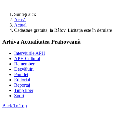
Sunteți aici:
Acasă
Actual
Cadastare gratuită, la Râfov. Licitația este în derulare
Arhiva Actualitatea Prahoveană
Interviurile APH
APH Cultural
Remember
Dezvăluiri
Pamflet
Editorial
Reportaj
Timp liber
Sport
Back To Top