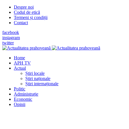
Despre noi
Codul de etică
Termeni și condiții
Contact
facebook
instagram
twitter
Home
APH TV
Actual
Știri locale
Știri naționale
Știri internaționale
Politic
Administrație
Economic
Opinii