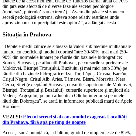
Datele de la acest moment, citate de Tanczos Barna, arată că 70%
din ţară este afectată de diverse faze ale secetei pedologice
(moderată, puternică sau extremă). “Avem din păcate şi zone cu
secetă pedologică extremă, câteva zone relativ restrânse unde
aprovizionarea cu precipitaţii este optimă”, a adăugat acesta.
Situația în Prahova
“Debitele medii zilnice se situează la valori sub mediile multianuale
lunare, cu coeficienţi moduli cuprinşi între 30-50%, mai mari (50-
90% din normalele lunare) pe râurile din bazinele hidrografice:
Someș, Suceava, pe afluenții Prahovei, pe cursurile superioare ale
Moldovei, Bistriței Trotuşului, Buzăului şi mai mici (sub 30%) pe
râurile din bazinele hidrografice: Iza, Tur, Lăpuș, Crasna, Barcău,
Crișul Negru, Crișul Alb, Arieș, Târnave, Bistra, Moravița, Nera,
Cerna, Siret (exceptând Suceava, cursurile superioare ale Moldovei,
Bistriței, Trotuşului şi Buzăului), cursurile superioare şi mijlocii ale
Vedei şi Argeşului, pe unii afluenţi ai Oltului inferior şi pe unele
râuri din Dobrogea”, se arată în informarea publicată marți de Apele
Române.
VEZI ȘI:
Efectul secetei și al consumului exagerat. Localități
din Prahova, fără apă pe timp de noapte
Aceeași sursă anunță că, la Paltinu, gradul de umplere este de 85%,