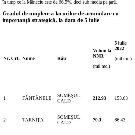
în timp ce la Măneciu este de 66,5%, deci sub media pe țară.
Gradul de umplere a lacurilor de acumulare cu
importanță strategică, la data de 5 iulie
5 iulie
2022
Volum la
NNR
Nr. Crt.
Nume
Râu
(mil.mc.)
(mil.mc.)
SOMEŞUL
1
FÂNTÂNELE
212.93
153.63
CALD
SOMEŞUL
2
TARNIŢA
70.3
66.43
CALD