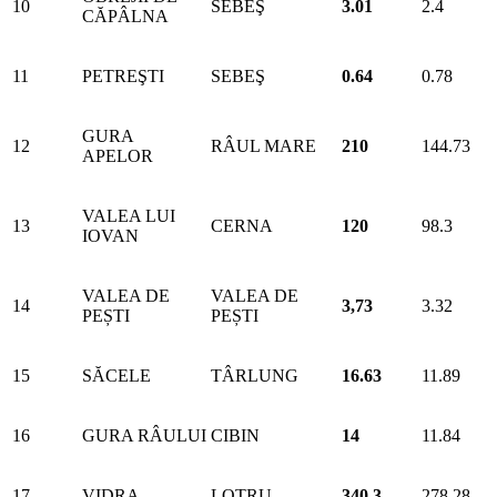
10
SEBEŞ
3.01
2.4
CĂPÂLNA
11
PETREŞTI
SEBEŞ
0.64
0.78
GURA
12
RÂUL MARE
210
144.73
APELOR
VALEA LUI
13
CERNA
120
98.3
IOVAN
VALEA DE
VALEA DE
14
3,73
3.32
PEȘTI
PEȘTI
15
SĂCELE
TÂRLUNG
16.63
11.89
16
GURA RÂULUI
CIBIN
14
11.84
17
VIDRA
LOTRU
340.3
278.28