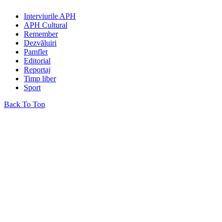
Interviurile APH
APH Cultural
Remember
Dezvăluiri
Pamflet
Editorial
Reportaj
Timp liber
Sport
Back To Top