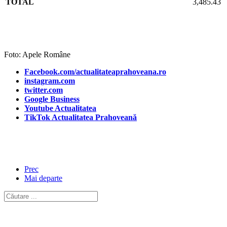
TOTAL
3,485.43
Foto: Apele Române
Facebook.com/actualitateaprahoveana.ro
instagram.com
twitter.com
Google Business
Youtube Actualitatea
TikTok Actualitatea Prahoveană
Prec
Mai departe