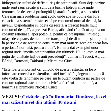
hidrografice suferă de deficit uriaş de precipitaţii. Sunt deja bazine
unde sunt râuri secate şi sunt deja bazine hidrografice unde
fenomenele de secetă prelungită îşi arată efectele”, a spus oficialul.
Cele mai mari probleme sunt acolo unde apa se obţine din foraj,
capacitatea sistemelor este setată pe consumul normal de apă, la
nivelul gospodăriilor şi, odată cu seceta, a crescut foarte mult
consumul de apă”, a precizat Barna, afirmând că a făcut apel la un
consum raţional al apei potabile, pentru că presupune ”investiţii
uriaşe de captare, de tratare, de transport şi de distribuţie şi nu putem
în perioadele de secetă să consumăm mai mult de zece ori decât într-
o perioadă normală, pentru a uda”. Barna a dat exemplul unor
regiuni unde ”media precipitaţiilor din ultimele 10 luni este la mai
puţin de jumătate faţă de anii precedenţi”, cum ar fi Tecuci, Adjud,
Bârlad, Botoşani, Dârbani şi Miercurea Ciuc.
“Este foarte important ca, dincolo de aceste restricţii, să fie o
informare corectă a cetăţenilor, astfel încât să înţelegem cu toţii că
este vorba de fenomene pe care nu le putem controla iar partea de
consum raţional este o datorie civică a fiecăruia dintre noi”, a
transmis și premierul Nicolae Ciucă.
VEZI ȘI:
Criză de apă în România. Dunărea, la cel
mai scăzut nivel din ultimii 30 de ani