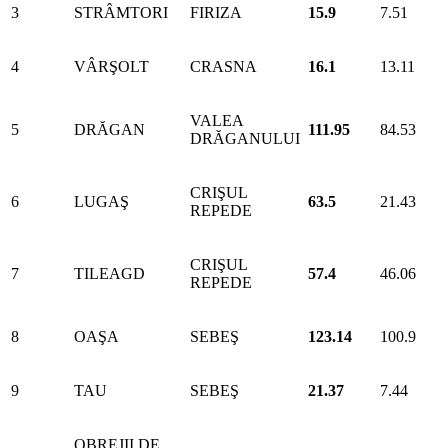
3
STRÂMTORI
FIRIZA
15.9
7.51
4
VÂRŞOLT
CRASNA
16.1
13.11
VALEA
5
DRĂGAN
111.95
84.53
DRĂGANULUI
CRIŞUL
6
LUGAŞ
63.5
21.43
REPEDE
CRIŞUL
7
TILEAGD
57.4
46.06
REPEDE
8
OAŞA
SEBEŞ
123.14
100.9
9
TAU
SEBEŞ
21.37
7.44
OBREJII DE