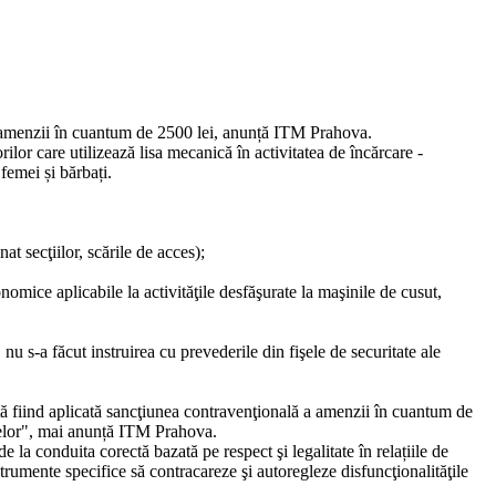
a amenzii în cuantum de 2500 lei, anunță ITM Prahova.
lor care utilizează lisa mecanică în activitatea de încărcare -
femei și bărbați.
at secţiilor, scările de acces);
onomice aplicabile la activităţile desfăşurate la maşinile de cusut,
, nu s-a făcut instruirea cu prevederile din fişele de securitate ale
ată fiind aplicată sancţiunea contravenţională a amenzii în cuantum de
nţelor", mai anunță ITM Prahova.
 la conduita corectă bazată pe respect şi legalitate în relațiile de
rumente specifice să contracareze şi autoregleze disfuncţionalităţile