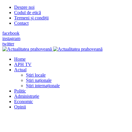
Despre noi
Codul de etică
Termeni și condiții
Contact
facebook
instagram
twitter
Home
APH TV
Actual
Știri locale
Știri naționale
Știri internaționale
Politic
Administrație
Economic
Opinii