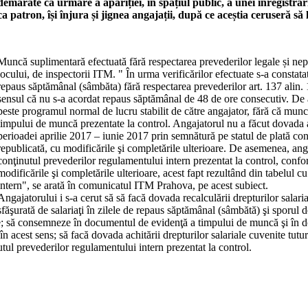
demarate ca urmare a apariției, în spațiul public, a unei înregistrări 
ca patron, își înjura și jignea angajații, după ce aceștia ceruseră să le
Muncă suplimentară efectuată fără respectarea prevederilor legale și nepla
locului, de inspectorii ITM. " În urma verificărilor efectuate s-a constatat 
repaus săptămânal (sâmbăta) fără respectarea prevederilor art. 137 alin.
sensul că nu s-a acordat repaus săptămânal de 48 de ore consecutiv. De ase
peste programul normal de lucru stabilit de către angajator, fără că mun
timpului de muncă prezentate la control. Angajatorul nu a făcut dovada acor
perioadei aprilie 2017 – iunie 2017 prin semnătură pe statul de plată co
republicată, cu modificările şi completările ulterioare. De asemenea, anga
conţinutul prevederilor regulamentului intern prezentat la control, conf
modificările şi completările ulterioare, acest fapt rezultând din tabelul 
intern", se arată în comunicatul ITM Prahova, pe acest subiect.
Angajatorului i s-a cerut să să facă dovada recalculării drepturilor salar
esfăşurată de salariaţi în zilele de repaus săptămânal (sâmbătă) şi sporul
re; să consemneze în documentul de evidenţă a timpului de muncă şi în doc
în acest sens; să facă dovada achitării drepturilor salariale cuvenite tuturo
utul prevederilor regulamentului intern prezentat la control.