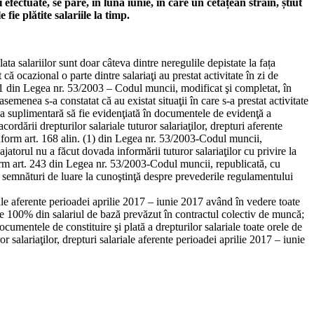
efectuate, se pare, în luna iunie, în care un cetățean străin, știut
 fie plătite salariile la timp.
ta salariilor sunt doar câteva dintre neregulile depistate la fața
că ocazional o parte dintre salariaţi au prestat activitate în zi de
 1 din Legea nr. 53/2003 – Codul muncii, modificat şi completat, în
menea s-a constatat că au existat situaţii în care s-a prestat activitate
ca suplimentară să fie evidenţiată în documentele de evidenţă a
dării drepturilor salariale tuturor salariaţilor, drepturi aferente
nform art. 168 alin. (1) din Legea nr. 53/2003-Codul muncii,
jatorul nu a făcut dovada informării tuturor salariaţilor cu privire la
orm art. 243 din Legea nr. 53/2003-Codul muncii, republicată, cu
cu semnături de luare la cunoştinţă despre prevederile regulamentului
iale aferente perioadei aprilie 2017 – iunie 2017 având în vedere toate
 de 100% din salariul de bază prevăzut în contractul colectiv de muncă;
umentele de constituire şi plată a drepturilor salariale toate orele de
r salariaţilor, drepturi salariale aferente perioadei aprilie 2017 – iunie