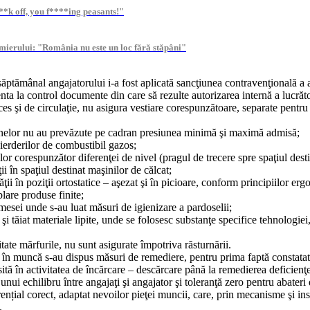
F**k off, you f****ing peasants!"
remierului: "România nu este un loc fără stăpâni"
săptămânal angajatorului i-a fost aplicată sancţiunea contravenţională 
 la control documente din care să rezulte autorizarea internă a lucrători
cces şi de circulaţie, nu asigura vestiare corespunzătoare, separate pentru 
zanelor nu au prevăzute pe cadran presiunea minimă şi maximă admisă;
ierderilor de combustibil gazos;
or corespunzător diferenţei de nivel (pragul de trecere spre spaţiul destin
i în spaţiul destinat maşinilor de călcat;
ţii în poziţii ortostatice – aşezat şi în picioare, conform principiilor erg
lare produse finite;
i mesei unde s-au luat măsuri de igienizare a pardoselii;
 şi tăiat materiale lipite, unde se folosesc substanţe specifice tehnologiei
tate mărfurile, nu sunt asigurate împotriva răsturnării.
ţii în muncă s-au dispus măsuri de remediere, pentru prima faptă constat
osită în activitatea de încărcare – descărcare până la remedierea deficie
ui echilibru între angajaţi şi angajator şi toleranţă zero pentru abateri de
ial corect, adaptat nevoilor pieţei muncii, care, prin mecanisme şi inst
.