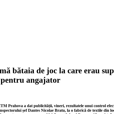
ă bătaia de joc la care erau supuș
i pentru angajator
ITM Prahova a dat publicității, vineri, rezultatele unui control efe
inspectorului șef Dantes Nicolae Bratu, la o fabrică de textile din l