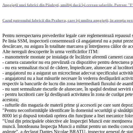
Angajații unei fabrici din Păulești, umiliți dacă își cereau salariile. Patron: "
Cazul patronului fabricii din Prahova, care își umilea angajații, în atenția p
Pentru nerespectarea prevederilor legale care reglementează repausul 
Pe linia SSM, inspectorii consemnează că angajatorul nu a putut prezenta
descărcare, nu asigura în totalitate marcarea şi întreţinerea căilor de a
Alte nereguli descoperite în urma verificărilor ITM:
- manometrele montate pe instalaţia de încălzire aferentă camerei ca
- camera cazanelor nu era prevăzută cu dispozitive pentru detectarea p
- nu era semnalizat riscul de cădere, împiedicare, alunecare al lucrătoril
- angajatorul nu a asigurat un microclimat adecvat specificului activităţi
- angajatorul nu a luat măsurile necesare în vederea desfăşurării activită
respectiv la bancurile de lucru din zona intermediară fluxului de asamb
- nu sunt semnalizate riscurile de alunecare, în spaţiul destinat serviri
- pentru lucrătorii care îşi desfăşoară activitatea în zona de curăţat pete
acestora;
- rafturile din magazia de materii prime şi accesorii pe care sunt depozi
"Pentru neconformităţile identificate în domeniul securităţii şi sănătă
8000 lei şi dispusă totodată oprirea din funcţiune a lisei mecanice fol
"Unul din principalele obiective ale Inspecţiei Muncii este menţinerea un
muncă. Întotdeauna Inspecţia Muncii a militat pentru un mediu concurenț
apărute", a declarat Dantes Nicolae BRATU, inspector general de stat