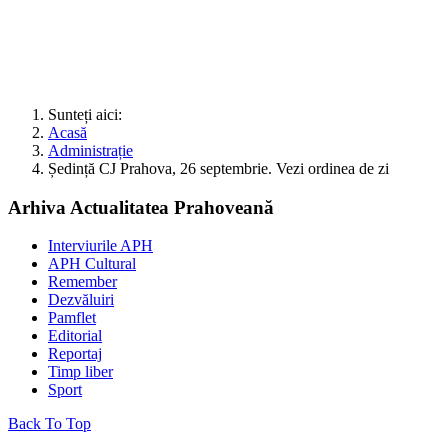
Sunteți aici:
Acasă
Administrație
Ședință CJ Prahova, 26 septembrie. Vezi ordinea de zi
Arhiva Actualitatea Prahoveană
Interviurile APH
APH Cultural
Remember
Dezvăluiri
Pamflet
Editorial
Reportaj
Timp liber
Sport
Back To Top