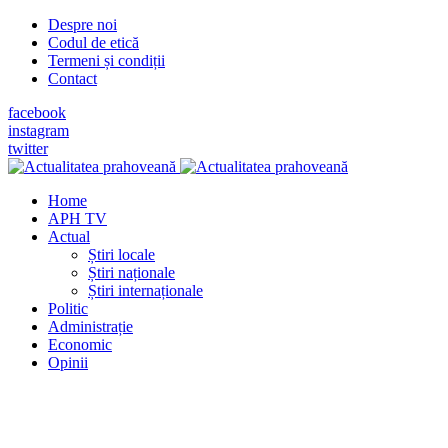
Despre noi
Codul de etică
Termeni și condiții
Contact
facebook
instagram
twitter
Home
APH TV
Actual
Știri locale
Știri naționale
Știri internaționale
Politic
Administrație
Economic
Opinii