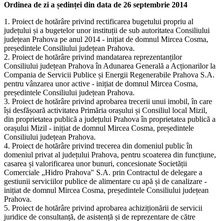
Ordinea de zi a ședinței din data de 26 septembrie 2014
1. Proiect de hotărâre privind rectificarea bugetului propriu al
județului și a bugetelor unor instituții de sub autoritatea Consiliului
județean Prahova pe anul 2014 - inițiat de domnul Mircea Cosma,
președintele Consiliului județean Prahova.
2. Proiect de hotărâre privind mandatarea reprezentanților
Consiliului județean Prahova în Adunarea Generală a Acționarilor la
Compania de Servicii Publice și Energii Regenerabile Prahova S.A.
pentru vânzarea unor active - inițiat de domnul Mircea Cosma,
președintele Consiliului județean Prahova.
3. Proiect de hotărâre privind aprobarea trecerii unui imobil, în care
își desfășoară activitatea Primăria orașului și Consiliul local Mizil,
din proprietatea publică a județului Prahova în proprietatea publică a
orașului Mizil - inițiat de domnul Mircea Cosma, președintele
Consiliului județean Prahova.
4. Proiect de hotărâre privind trecerea din domeniul public în
domeniul privat al județului Prahova, pentru scoaterea din funcțiune,
casarea și valorificarea unor bunuri, concesionate Societății
Comerciale „Hidro Prahova" S.A. prin Contractul de delegare a
gestiunii serviciilor publice de alimentare cu apă și de canalizare -
inițiat de domnul Mircea Cosma, președintele Consiliului județean
Prahova.
5. Proiect de hotărâre privind aprobarea achiziționării de servicii
juridice de consultanță, de asistență și de reprezentare de către