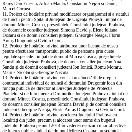
Rareș Dan Enescu, Adrian Manta, Constantin Negoi și Dănuț
Marcel Cornea.
11. Proiect de hotărâre privind modificarea organigramei și a statului
de funcții pentru Spitalul Județean de Urgență Ploiești - inițiat de
domnul Mircea Cosma, președintele Consiliului județean Prahova,
de doamnele consilier județean Simona David și Elena Iuliana
Dosaru și de domnii consilieri județeni Gheorghe Neaga, Florin
Auraș Dragomir și Ovidiu Cord.
12. Proiect de hotărâre privind atribuirea unor licențe de traseu
pentru efectuarea transportului public de persoane prin curse
regulate speciale - inițiat de domnul Mircea Cosma, președintele
Consiliului județean Prahova, de doamna consilier județean Ana
Sandu și de domnii consilieri județeni Ion Ionică, Romu Moraru,
Marius Nicolai și Gheorghe Necula.
13. Proiect de hotărâre privind constatarea încetării de drept a
contractului individual de muncă al domnului Dragomir Ioan din
funcția publică de director al Direcției Județene de Protecția
Plantelor și de Întreținere a Drumurilor Județene Prahova - inițiat de
domnul Mircea Cosma, președintele Consiliului județean Prahova,
de doamna consilier județean Simona David și de domnii consilieri
județeni Gheorghe Neaga, Florin Auraș Dragomir și Ovidiu Cord.
14. Proiect de hotărâre privind asocierea Județului Prahova cu
localități din județ, precum și alocarea unor sume din bugetul
județului Prahova pe anul 2014 în vederea realizării unor obiective
de interes public - inițiat de domnul Mircea Cosma, președintele