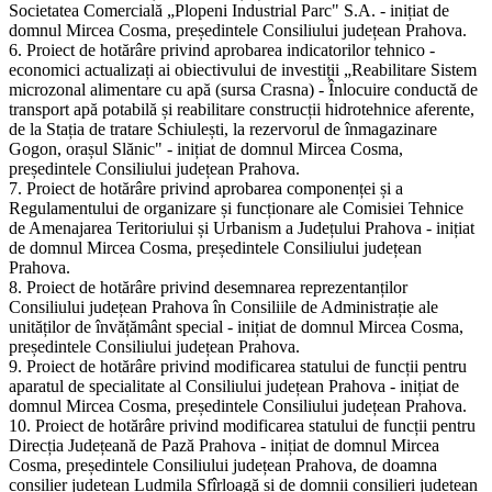
Societatea Comercială „Plopeni Industrial Parc" S.A. - inițiat de
domnul Mircea Cosma, președintele Consiliului județean Prahova.
6. Proiect de hotărâre privind aprobarea indicatorilor tehnico -
economici actualizați ai obiectivului de investiții „Reabilitare Sistem
microzonal alimentare cu apă (sursa Crasna) - Înlocuire conductă de
transport apă potabilă și reabilitare construcții hidrotehnice aferente,
de la Stația de tratare Schiulești, la rezervorul de înmagazinare
Gogon, orașul Slănic" - inițiat de domnul Mircea Cosma,
președintele Consiliului județean Prahova.
7. Proiect de hotărâre privind aprobarea componenței și a
Regulamentului de organizare și funcționare ale Comisiei Tehnice
de Amenajarea Teritoriului și Urbanism a Județului Prahova - inițiat
de domnul Mircea Cosma, președintele Consiliului județean
Prahova.
8. Proiect de hotărâre privind desemnarea reprezentanților
Consiliului județean Prahova în Consiliile de Administrație ale
unităților de învățământ special - inițiat de domnul Mircea Cosma,
președintele Consiliului județean Prahova.
9. Proiect de hotărâre privind modificarea statului de funcții pentru
aparatul de specialitate al Consiliului județean Prahova - inițiat de
domnul Mircea Cosma, președintele Consiliului județean Prahova.
10. Proiect de hotărâre privind modificarea statului de funcții pentru
Direcția Județeană de Pază Prahova - inițiat de domnul Mircea
Cosma, președintele Consiliului județean Prahova, de doamna
consilier județean Ludmila Sfîrloagă și de domnii consilieri județean