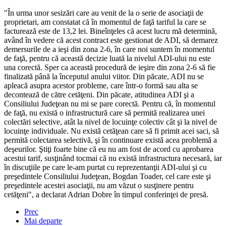
"În urma unor sesizări care au venit de la o serie de asociaţii de
proprietari, am constatat că în momentul de faţă tariful la care se
facturează este de 13,2 lei. Bineînţeles că acest lucru mă determină,
având în vedere că acest contract este gestionat de ADI, să demarez
demersurile de a ieşi din zona 2-6, în care noi suntem în momentul
de faţă, pentru că această decizie luată la nivelul ADI-ului nu este
una corectă. Sper ca această procedură de ieşire din zona 2-6 să fie
finalizată până la începutul anului viitor. Din păcate, ADI nu se
apleacă asupra acestor probleme, care într-o formă sau alta se
decontează de către cetăţeni. Din păcate, atitudinea ADI şi a
Consiliului Judeţean nu mi se pare corectă. Pentru că, în momentul
de faţă, nu există o infrastructură care să permită realizarea unei
colectări selective, atât la nivel de locuinţe colectiv cât şi la nivel de
locuinţe individuale. Nu există cetăţean care să fi primit acei saci, să
permită colectarea selectivă, şi în continuare există acea problemă a
deşeurilor. Ştiţi foarte bine că eu nu am fost de acord cu aprobarea
acestui tarif, susţinând tocmai că nu există infrastructura necesară, iar
în discuţiile pe care le-am purtat cu reprezentanţii ADI-ului şi cu
preşedintele Consiliului Judeţean, Bogdan Toader, cel care este şi
preşedintele acestei asociaţii, nu am văzut o susţinere pentru
cetăţeni", a declarat Adrian Dobre în timpul conferinţei de presă.
Prec
Mai departe