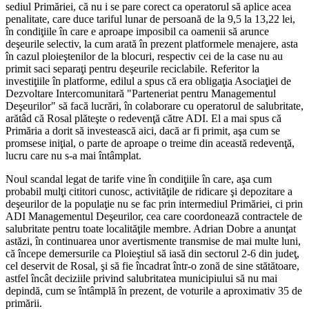
sediul Primăriei, că nu i se pare corect ca operatorul să aplice acea
penalitate, care duce tariful lunar de persoană de la 9,5 la 13,22 lei,
în condiţiile în care e aproape imposibil ca oamenii să arunce
deşeurile selectiv, la cum arată în prezent platformele menajere, asta
în cazul ploieştenilor de la blocuri, respectiv cei de la case nu au
primit saci separaţi pentru deşeurile reciclabile. Referitor la
investiţiile în platforme, edilul a spus că era obligaţia Asociaţiei de
Dezvoltare Intercomunitară "Parteneriat pentru Managementul
Deşeurilor" să facă lucrări, în colaborare cu operatorul de salubritate,
arătâd că Rosal plăteşte o redevenţă către ADI. El a mai spus că
Primăria a dorit să investească aici, dacă ar fi primit, aşa cum se
promsese iniţial, o parte de aproape o treime din această redevenţă,
lucru care nu s-a mai întâmplat.
Noul scandal legat de tarife vine în condiţiile în care, aşa cum
probabil mulţi cititori cunosc, activităţile de ridicare şi depozitare a
deşeurilor de la populaţie nu se fac prin intermediul Primăriei, ci prin
ADI Managementul Deşeurilor, cea care coordonează contractele de
salubritate pentru toate localităţile membre. Adrian Dobre a anunţat
astăzi, în continuarea unor avertismente transmise de mai multe luni,
că începe demersurile ca Ploieştiul să iasă din sectorul 2-6 din judeţ,
cel deservit de Rosal, şi să fie încadrat într-o zonă de sine stătătoare,
astfel încât deciziile privind salubritatea municipiului să nu mai
depindă, cum se întâmplă în prezent, de voturile a aproximativ 35 de
primării.