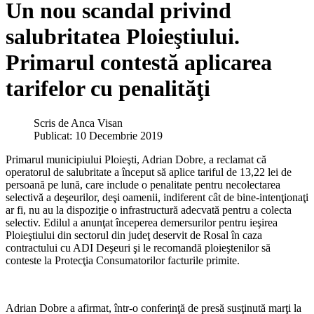
Un nou scandal privind
salubritatea Ploieştiului.
Primarul contestă aplicarea
tarifelor cu penalităţi
Scris de
Anca Visan
Publicat: 10 Decembrie 2019
Primarul municipiului Ploieşti, Adrian Dobre, a reclamat că
operatorul de salubritate a început să aplice tariful de 13,22 lei de
persoană pe lună, care include o penalitate pentru necolectarea
selectivă a deşeurilor, deşi oamenii, indiferent cât de bine-intenţionaţi
ar fi, nu au la dispoziţie o infrastructură adecvată pentru a colecta
selectiv. Edilul a anunţat începerea demersurilor pentru ieşirea
Ploieştiului din sectorul din judeţ deservit de Rosal în caza
contractului cu ADI Deşeuri şi le recomandă ploieştenilor să
conteste la Protecţia Consumatorilor facturile primite.
Adrian Dobre a afirmat, într-o conferinţă de presă susţinută marţi la