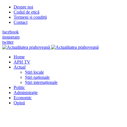
Despre noi
Codul de etică
Termeni și condiții
Contact
facebook
instagram
twitter
Home
APH TV
Actual
Știri locale
Știri naționale
Știri internaționale
Politic
Administrație
Economic
Opinii