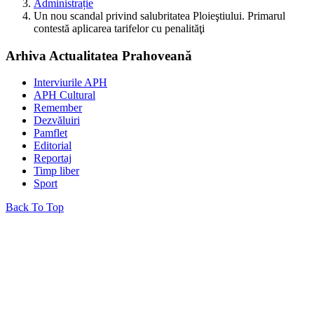
Administrație
Un nou scandal privind salubritatea Ploieştiului. Primarul
contestă aplicarea tarifelor cu penalităţi
Arhiva Actualitatea Prahoveană
Interviurile APH
APH Cultural
Remember
Dezvăluiri
Pamflet
Editorial
Reportaj
Timp liber
Sport
Back To Top