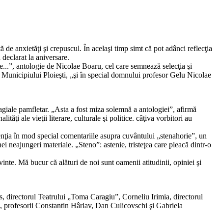
de anxietăţi şi crepuscul. În acelaşi timp simt că pot adânci reflecţia
 declarat la aniversare.
be...”, antologie de Nicolae Boaru, cel care semnează selecţia şi
 Municipiului Ploieşti, „şi în special domnului profesor Gelu Nicolae
agiale pamfletar. „Asta a fost miza solemnă a antologiei”, afirmă
ţi ale vieţii literare, culturale şi politice. câţiva vorbitori au
atenţia în mod special comentariile asupra cuvântului „stenahorie”, un
unei neajungeri materiale. „Steno”: astenie, tristeţea care pleacă dintr-o
inte. Mă bucur că alături de noi sunt oamenii atitudinii, opiniei şi
dos, directorul Teatrului „Toma Caragiu”, Corneliu Irimia, directorul
ti, profesorii Constantin Hârlav, Dan Culicovschi şi Gabriela