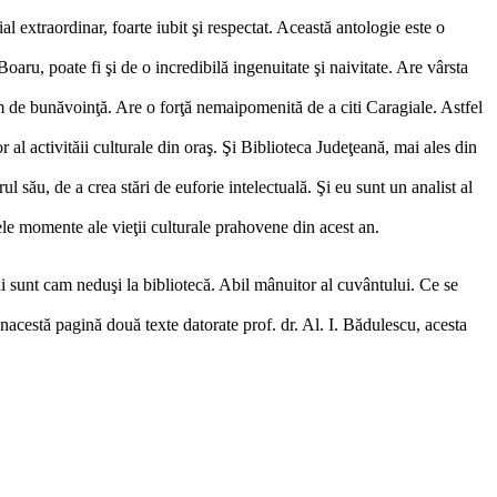
 extraordinar, foarte iubit şi respectat. Această antologie este o
ru, poate fi şi de o incredibilă ingenuitate şi naivitate. Are vârsta
m de bunăvoinţă. Are o forţă nemaipomenită de a citi Caragiale. Astfel
al activităii culturale din oraş. Şi Biblioteca Judeţeană, mai ales din
 său, de a crea stări de euforie intelectuală. Şi eu sunt un analist al
le momente ale vieţii culturale prahovene din acest an.
ii sunt cam neduşi la bibliotecă. Abil mânuitor al cuvântului. Ce se
nacestă pagină două texte datorate prof. dr. Al. I. Bădulescu, acesta