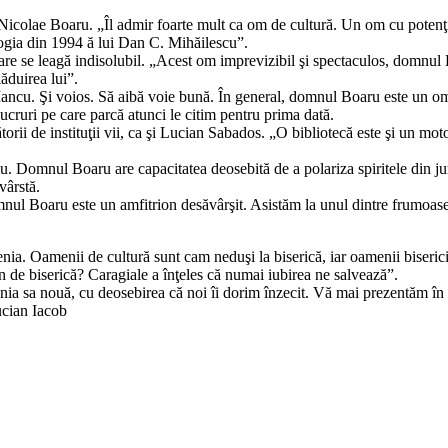
Nicolae Boaru. „Îl admir foarte mult ca om de cultură. Un om cu potenţial
ologia din 1994 ă lui Dan C. Mihăilescu”.
re se leagă indisolubil. „Acest om imprevizibil şi spectaculos, domnul Boa
lăduirea lui”.
 Iancu. Şi voios. Să aibă voie bună. În general, domnul Boaru este un o
ucruri pe care parcă atunci le citim pentru prima dată.
i de instituţii vii, ca şi Lucian Sabados. „O bibliotecă este şi un motor 
u. Domnul Boaru are capacitatea deosebită de a polariza spiritele din jurul
vârstă.
nul Boaru este un amfitrion desăvârşit. Asistăm la unul dintre frumoase
enia. Oamenii de cultură sunt cam neduşi la biserică, iar oamenii biseric
in de biserică? Caragiale a înţeles că numai iubirea ne salvează”.
mnia sa nouă, cu deosebirea că noi îi dorim înzecit. Vă mai prezentăm în 
ucian Iacob