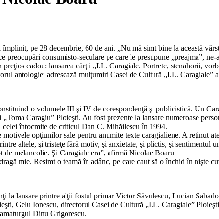
împlinit, pe 28 decembrie, 60 de ani. „Nu mă simt bine la această vârstă 
lnice preocupări consumisto-seculare pe care le presupune „preajma”, ne-a
 preţios cadou: lansarea cărţii „I.L. Caragiale. Portrete, stenahorii, vor
orul antologiei adresează mulţumiri Casei de Cultură „I.L. Caragiale” a
onstituind-o volumele III şi IV de corespondenţă şi publicistică. Un Car
„Toma Caragiu” Ploieşti. Au fost prezente la lansare numeroase personalită
 celei întocmite de criticul Dan C. Mihăilescu în 1994.
are motivele opţiunilor sale pentru anumite texte caragialiene. A reţinut 
re altele, şi tristeţe fără motiv, şi anxietate, şi plictis, şi sentimentul 
apt de melancolie. Şi Caragiale era”, afirmă Nicolae Boaru.
 dragă mie. Resimt o teamă în adânc, pe care caut să o închid în nişte cuv
ezenţi la lansare printre alţii fostul primar Victor Săvulescu, Lucian Saba
ieşti, Gelu Ionescu, directorul Casei de Cultură „I.L. Caragiale” Ploieş
ramaturgul Dinu Grigorescu.