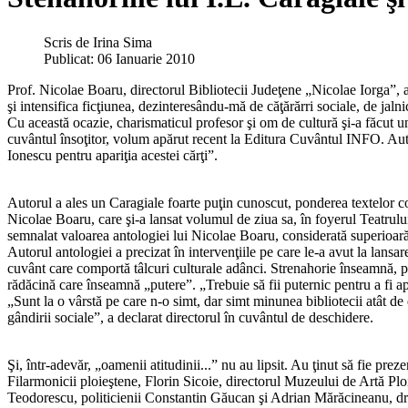
Scris de
Irina Sima
Publicat: 06 Ianuarie 2010
Prof. Nicolae Boaru, directorul Bibliotecii Judeţene „Nicolae Iorga”, a 
şi intensifica ficţiunea, dezinteresându-mă de căţărărri sociale, de ja
Cu această ocazie, charismaticul profesor şi om de cultură şi-a făcut un
cuvântul însoţitor, volum apărut recent la Editura Cuvântul INFO. Aut
Ionescu pentru apariţia acestei cărţi”.
Autorul a ales un Caragiale foarte puţin cunoscut, ponderea textelor c
Nicolae Boaru, care şi-a lansat volumul de ziua sa, în foyerul Teatrului 
semnalat valoarea antologiei lui Nicolae Boaru, considerată superioară
Autorul antologiei a precizat în intervenţiile pe care le-a avut la lans
cuvânt care comportă tâlcuri culturale adânci. Strenahorie înseamnă, print
rădăcină care înseamnă „putere”. „Trebuie să fii puternic pentru a fi 
„Sunt la o vârstă pe care n-o simt, dar simt minunea bibliotecii atât de
gândirii sociale”, a declarat directorul în cuvântul de deschidere.
Şi, într-adevăr, „oamenii atitudinii...” nu au lipsit. Au ţinut să fie pr
Filarmonicii ploieştene, Florin Sicoie, directorul Muzeului de Artă Plo
Teodorescu, politicienii Constantin Găucan şi Adrian Mărăcineanu, d