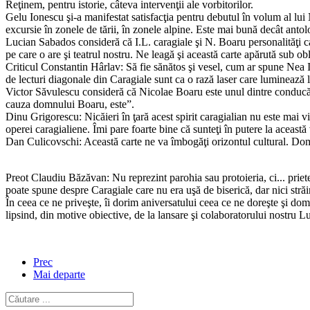
Reţinem, pentru istorie, câteva intervenţii ale vorbitorilor.
Gelu Ionescu şi-a manifestat satisfacţia pentru debutul în volum al lui 
excursie în zonele de tării, în zonele alpine. Este mai bună decât ant
Lucian Sabados consideră că I.L. caragiale şi N. Boaru personalităţi ca
pe care o are şi teatrul nostru. Ne leagă şi această carte apărută sub ob
Criticul Constantin Hârlav: Să fie sănătos şi vesel, cum ar spune Nea
de lecturi diagonale din Caragiale sunt ca o rază laser care luminează l
Victor Săvulescu consideră că Nicolae Boaru este unul dintre conducători
cauza domnului Boaru, este”.
Dinu Grigorescu: Nicăieri în ţară acest spirit caragialian nu este mai vi
operei caragialiene. Îmi pare foarte bine că sunteţi în putere la această 
Dan Culicovschi: Această carte ne va îmbogăţi orizontul cultural. Dom
Preot Claudiu Băzăvan: Nu reprezint parohia sau protoieria, ci... priet
poate spune despre Caragiale care nu era uşă de biserică, dar nici stră
În ceea ce ne priveşte, îi dorim aniversatului ceea ce ne doreşte şi do
lipsind, din motive obiective, de la lansare şi colaboratorului nostru L
Prec
Mai departe