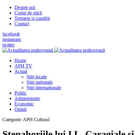
Despre noi
Codul de etică
Termeni și condiții
Contact
facebook
instagram
twitter
Home
APH TV
Actual
Știri locale
Știri naționale
Știri internaționale
Politic
Administrație
Economic
Opinii
Categorie:
APH Cultural
Stenahoriile lui I.L. Caragiale ş