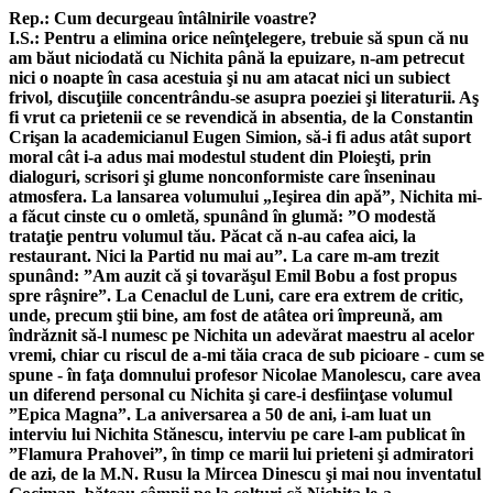
Rep.: Cum decurgeau întâlnirile voastre?
I.S.: Pentru a elimina orice neînţelegere, trebuie să spun că nu
am băut niciodată cu Nichita până la epuizare, n-am petrecut
nici o noapte în casa acestuia şi nu am atacat nici un subiect
frivol, discuţiile concentrându-se asupra poeziei şi literaturii. Aş
fi vrut ca prietenii ce se revendică in absentia, de la Constantin
Crişan la academicianul Eugen Simion, să-i fi adus atât suport
moral cât i-a adus mai modestul student din Ploieşti, prin
dialoguri, scrisori şi glume nonconformiste care înseninau
atmosfera. La lansarea volumului „Ieşirea din apă”, Nichita mi-
a făcut cinste cu o omletă, spunând în glumă: ”O modestă
trataţie pentru volumul tău. Păcat că n-au cafea aici, la
restaurant. Nici la Partid nu mai au”. La care m-am trezit
spunând: ”Am auzit că şi tovarăşul Emil Bobu a fost propus
spre râşnire”. La Cenaclul de Luni, care era extrem de critic,
unde, precum ştii bine, am fost de atâtea ori împreună, am
îndrăznit să-l numesc pe Nichita un adevărat maestru al acelor
vremi, chiar cu riscul de a-mi tăia craca de sub picioare - cum se
spune - în faţa domnului profesor Nicolae Manolescu, care avea
un diferend personal cu Nichita şi care-i desfiinţase volumul
”Epica Magna”. La aniversarea a 50 de ani, i-am luat un
interviu lui Nichita Stănescu, interviu pe care l-am publicat în
”Flamura Prahovei”, în timp ce marii lui prieteni şi admiratori
de azi, de la M.N. Rusu la Mircea Dinescu şi mai nou inventatul