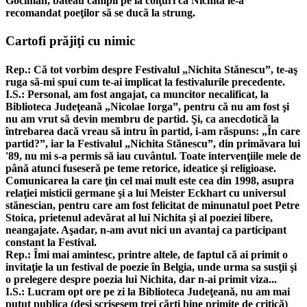
Gociman, băteau câmpii pe la colţuri că Nichita le-a
recomandat poeţilor să se ducă la strung.
Cartofi prăjiţi cu nimic
Rep.: Că tot vorbim despre Festivalul „Nichita Stănescu”, te-aş
ruga să-mi spui cum te-ai implicat la festivalurile precedente.
I.S.: Personal, am fost angajat, ca muncitor necalificat, la
Biblioteca Judeţeană „Nicolae Iorga”, pentru că nu am fost şi
nu am vrut să devin membru de partid. Şi, ca anecdotică la
întrebarea dacă vreau să intru în partid, i-am răspuns: „În care
partid?”, iar la Festivalul „Nichita Stănescu”, din primăvara lui
'89, nu mi s-a permis să iau cuvântul. Toate intervenţiile mele de
până atunci fuseseră pe teme retorice, ideatice şi religioase.
Comunicarea la care ţin cel mai mult este cea din 1998, asupra
relaţiei misticii germane şi a lui Meister Eckhart cu universul
stănescian, pentru care am fost felicitat de minunatul poet Petre
Stoica, prietenul adevărat al lui Nichita şi al poeziei libere,
neangajate. Aşadar, n-am avut nici un avantaj ca participant
constant la Festival.
Rep.: Îmi mai amintesc, printre altele, de faptul că ai primit o
invitaţie la un festival de poezie în Belgia, unde urma sa susţii şi
o prelegere despre poezia lui Nichita, dar n-ai primit viza...
I.S.: Lucram opt ore pe zi la Biblioteca Judeţeană, nu am mai
putut publica (deşi scrisesem trei cărţi bine primite de critică)