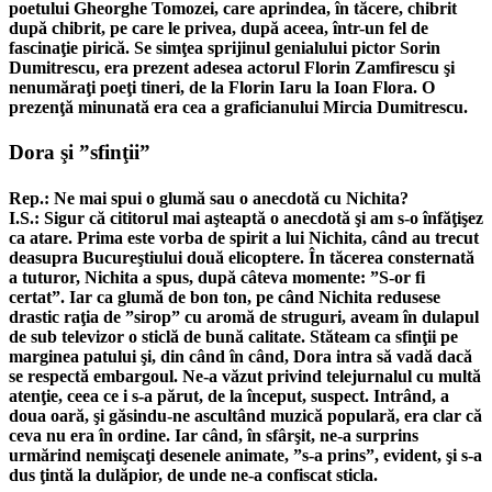
poetului Gheorghe Tomozei, care aprindea, în tăcere, chibrit
după chibrit, pe care le privea, după aceea, într-un fel de
fascinaţie pirică. Se simţea sprijinul genialului pictor Sorin
Dumitrescu, era prezent adesea actorul Florin Zamfirescu şi
nenumăraţi poeţi tineri, de la Florin Iaru la Ioan Flora. O
prezenţă minunată era cea a graficianului Mircia Dumitrescu.
Dora şi ”sfinţii”
Rep.: Ne mai spui o glumă sau o anecdotă cu Nichita?
I.S.: Sigur că cititorul mai aşteaptă o anecdotă şi am s-o înfăţişez
ca atare. Prima este vorba de spirit a lui Nichita, când au trecut
deasupra Bucureştiului două elicoptere. În tăcerea consternată
a tuturor, Nichita a spus, după câteva momente: ”S-or fi
certat”. Iar ca glumă de bon ton, pe când Nichita redusese
drastic raţia de ”sirop” cu aromă de struguri, aveam în dulapul
de sub televizor o sticlă de bună calitate. Stăteam ca sfinţii pe
marginea patului şi, din când în când, Dora intra să vadă dacă
se respectă embargoul. Ne-a văzut privind telejurnalul cu multă
atenţie, ceea ce i s-a părut, de la început, suspect. Intrând, a
doua oară, şi găsindu-ne ascultând muzică populară, era clar că
ceva nu era în ordine. Iar când, în sfârşit, ne-a surprins
urmărind nemişcaţi desenele animate, ”s-a prins”, evident, şi s-a
dus ţintă la dulăpior, de unde ne-a confiscat sticla.