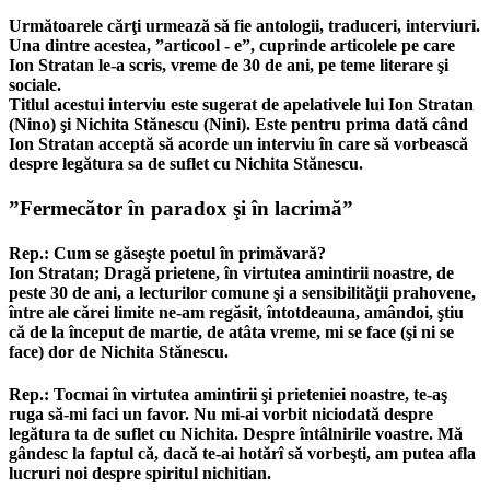
Următoarele cărţi urmează să fie antologii, traduceri, interviuri.
Una dintre acestea, ”articool - e”, cuprinde articolele pe care
Ion Stratan le-a scris, vreme de 30 de ani, pe teme literare şi
sociale.
Titlul acestui interviu este sugerat de apelativele lui Ion Stratan
(Nino) şi Nichita Stănescu (Nini). Este pentru prima dată când
Ion Stratan acceptă să acorde un interviu în care să vorbească
despre legătura sa de suflet cu Nichita Stănescu.
”Fermecător în paradox şi în lacrimă”
Rep.: Cum se găseşte poetul în primăvară?
Ion Stratan; Dragă prietene, în virtutea amintirii noastre, de
peste 30 de ani, a lecturilor comune şi a sensibilităţii prahovene,
între ale cărei limite ne-am regăsit, întotdeauna, amândoi, ştiu
că de la început de martie, de atâta vreme, mi se face (şi ni se
face) dor de Nichita Stănescu.
Rep.: Tocmai în virtutea amintirii şi prieteniei noastre, te-aş
ruga să-mi faci un favor. Nu mi-ai vorbit niciodată despre
legătura ta de suflet cu Nichita. Despre întâlnirile voastre. Mă
gândesc la faptul că, dacă te-ai hotărî să vorbeşti, am putea afla
lucruri noi despre spiritul nichitian.