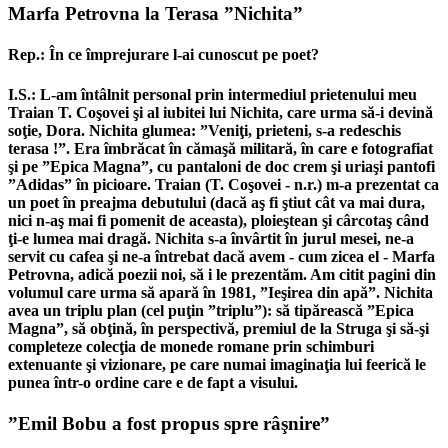
Marfa Petrovna la Terasa ”Nichita”
Rep.: În ce împrejurare l-ai cunoscut pe poet?
I.S.: L-am întâlnit personal prin intermediul prietenului meu
Traian T. Coşovei şi al iubitei lui Nichita, care urma să-i devină
soţie, Dora. Nichita glumea: ”Veniţi, prieteni, s-a redeschis
terasa !”. Era îmbrăcat în cămaşă militară, în care e fotografiat
şi pe ”Epica Magna”, cu pantaloni de doc crem şi uriaşi pantofi
”Adidas” în picioare. Traian (T. Coşovei - n.r.) m-a prezentat ca
un poet în preajma debutului (dacă aş fi ştiut cât va mai dura,
nici n-aş mai fi pomenit de aceasta), ploieştean şi cârcotaş când
ţi-e lumea mai dragă. Nichita s-a învârtit în jurul mesei, ne-a
servit cu cafea şi ne-a întrebat dacă avem - cum zicea el - Marfa
Petrovna, adică poezii noi, să i le prezentăm. Am citit pagini din
volumul care urma să apară în 1981, ”Ieşirea din apă”. Nichita
avea un triplu plan (cel puţin ”triplu”): să tipărească ”Epica
Magna”, să obţină, în perspectivă, premiul de la Struga şi să-şi
completeze colecţia de monede romane prin schimburi
extenuante şi vizionare, pe care numai imaginaţia lui feerică le
punea într-o ordine care e de fapt a visului.
”Emil Bobu a fost propus spre râşnire”