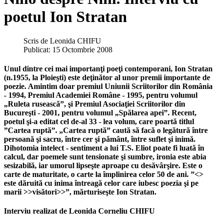
poetul Ion Stratan
Scris de
Leonida CHIFU
Publicat: 15 Octombrie 2008
Unul dintre cei mai importanţi poeţi contemporani, Ion Stratan
(n.1955, la Ploieşti) este deţinător al unor premii importante de
poezie. Amintim doar premiul Uniunii Scriitorilor din România
- 1994, Premiul Academiei Române - 1995, pentru volumul
„Ruleta rusească”, şi Premiul Asociaţiei Scriitorilor din
Bucureşti - 2001, pentru volumul „Spălarea apei”. Recent,
poetul şi-a editat cel de-al 33 - lea volum, care poartă titlul
”Cartea ruptă”. „Cartea ruptă” caută să facă o legătură între
persoană şi sacru, între cer şi pământ, între suflet şi inimă.
Dihotomia intelect - sentiment a lui T.S. Eliot poate fi luată în
calcul, dar poemele sunt tensionate şi sumbre, ironia este abia
sesizabilă, iar umorul lipseşte aproape cu desăvârşire. Este o
carte de maturitate, o carte la împlinirea celor 50 de ani. ”<>
este dăruită cu inima întreagă celor care iubesc poezia şi pe
marii >>visători>>”, mărturiseşte Ion Stratan.
Interviu realizat de Leonida Corneliu CHIFU