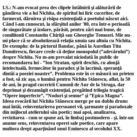
I.S.: N-am evocat prea des clipele întâlnirii şi alăturării de
gândirea vie a lui Nichita, de spiritul lui liric cuceritor, de
farmecul, dăruirea şi risipa existenţială a poetului născut aici.
Când l-am cunoscut, la sfârşitul anilor '80, era într-o perioadă
de singurătate şi izolare, părăsit, pentru zări mai bune, de
comilitonii Constantin Chiriţă sau Gheorghe Tomozei. Mie nu-
mi place că se absolutizează relaţia unuia sau altuia cu Nichita.
De exemplu: de la pictorul Bandac, până la Aurelian Titu
Dumitrescu, fiecare crede că deţine monopolul (”adevărului”)
despre Nichita. Nu m-am prevalat niciodată în public de
recomandarea lui - ”Ion Stratan, spirit deschis, cu alonjă
intelectuală, fermecător în paradox şi în lacrimă, speranţă
dintâi a poeziei noastre”. Problema este în ce măsură un prieten
a fost, să zic aşa, o lumină pentru Nichita Stănescu, aflat, la 50
de ani, în pragul cuceririi Cununii de Aur de la Struga, dar
deprimat şi dezamăgit existenţial, pregătind trilogia tragică
”Opere imperfecte”, ”Noduri şi semne” şi ”Epica Magna”.
Ideea evocării lui Nichita Stănescu merge pe un dublu drum:
mai întâi, reinventarierea persoanei vii, şarmante şi paradoxale
din mijlocul atelierului său poetic; mai apoi, analizarea,
revizitarea - cum se spune azi, în limbaj postmodern - şi, într-un
anume sens, reinventarea operei sale poetice, care apare
multora drept aparţinând unui Eminescu al secolului XX.