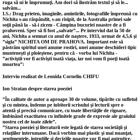
ruga să ni le împrumuţi. Am dori să ilustrăm textul şi să le...
salvăm...
I.S.: Drag prieten, imaginile, amintirile, fotografiile împreună cu
Nichita s-au răspândit, s-au risipit, de la Australia primei sale
soţii până la - să-i zicem - Câmpina bucuriei noastre de a fi
prahoveni. Sper să fi fost „salvate”... Pe interviul dat la 50 de
ani, Nichita a semnat cu anul de naştere, 1933, urmat de 4,5,6 şi
”sigla” NICHITA OM DE PRAHOVA. Important este să
păstrăm spiritul unei anume rostiri, unei anume deschideri tipic
munteneşti şi ploieştene, pentru că - vorba lui Nichita -
”activiştii vor fi activişti toată viaţa, iar noi vom fi poeţi toată
moartea”:
Interviu realizat de Leonida Corneliu CHIFU
Ion Stratan despre starea poeziei
”În calitate de autor a aproape 30 de volume, tipărite cu sufletul
şi cu mintea, îndemn pe iubitorii scrisului şi lecturii spre o
atentă şi precisă comunicare, cu toate libertăţile de rigoare,
îmbinând exactitatea cu infinitele grade de expresie ale graiului
nostru cel de toate zilele”.
”Starea poeziei şi literaturii este legată de starea societăţii şi
relaţiilor interumane. Dacă vorbim mai plastic şi mai nuanţat,
sentimentele, intenţiile şi deciziile noastre vor fi mai autentice.