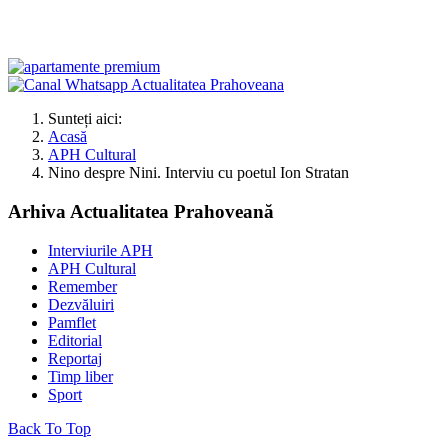
Sunteți aici:
Acasă
APH Cultural
Nino despre Nini. Interviu cu poetul Ion Stratan
Arhiva Actualitatea Prahoveană
Interviurile APH
APH Cultural
Remember
Dezvăluiri
Pamflet
Editorial
Reportaj
Timp liber
Sport
Back To Top