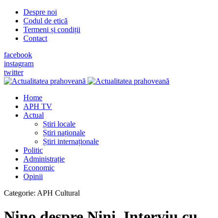
Despre noi
Codul de etică
Termeni și condiții
Contact
facebook
instagram
twitter
Home
APH TV
Actual
Știri locale
Știri naționale
Știri internaționale
Politic
Administrație
Economic
Opinii
Categorie:
APH Cultural
Nino despre Nini. Interviu cu