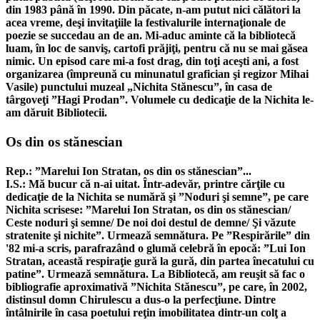
din 1983 până în 1990. Din păcate, n-am putut nici călători la
acea vreme, deşi invitaţiile la festivalurile internaţionale de
poezie se succedau an de an. Mi-aduc aminte că la bibliotecă
luam, în loc de sanviş, cartofi prăjiţi, pentru că nu se mai găsea
nimic. Un episod care mi-a fost drag, din toţi aceşti ani, a fost
organizarea (împreună cu minunatul grafician şi regizor Mihai
Vasile) punctului muzeal „Nichita Stănescu”, în casa de
târgoveţi ”Hagi Prodan”. Volumele cu dedicaţie de la Nichita le-
am dăruit Bibliotecii.
Os din os stănescian
Rep.: ”Marelui Ion Stratan, os din os stănescian”...
I.S.: Mă bucur că n-ai uitat. Într-adevăr, printre cărţile cu
dedicaţie de la Nichita se numără şi ”Noduri şi semne”, pe care
Nichita scrisese: ”Marelui Ion Stratan, os din os stănescian/
Ceste noduri şi semne/ De noi doi destul de demne/ Şi văzute
stratenite şi nichite”. Urmează semnătura. Pe ”Respirările” din
'82 mi-a scris, parafrazând o glumă celebră în epocă: ”Lui Ion
Stratan, această respiraţie gură la gură, din partea înecatului cu
patine”. Urmează semnătura. La Bibliotecă, am reuşit să fac o
bibliografie aproximativă ”Nichita Stănescu”, pe care, în 2002,
distinsul domn Chirulescu a dus-o la perfecţiune. Dintre
întâlnirile în casa poetului reţin imobilitatea dintr-un colţ a