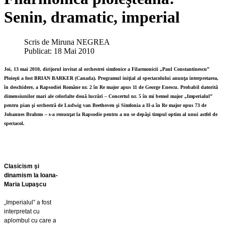
Senin, dramatic, imperial
Scris de
Miruna NEGREA
Publicat: 18 Mai 2010
Joi, 13 mai 2010, dirijorul invitat al orchestrei simfonice a Filarmonicii „Paul Constantinescu”
Ploieşti a fost BRIAN BARKER (Canada). Programul iniţial al spectacolului anunţa interpretarea,
în deschidere, a Rapsodiei Române nr. 2 în Re major apus 11 de George Enescu. Probabil datorită
dimensiunilor mari ale celorlalte două lucrări – Concertul nr. 5 în mi bemol major „Imperialul”
pentru pian şi orchestră de Ludwig van Beethoven şi Simfonia a II-a în Re major opus 73 de
Johannes Brahms – s-a renunţat la Rapsodie pentru a nu se depăşi timpul optim al unui astfel de
spectacol.
Clasicism şi
dinamism la Ioana-
Maria Lupaşcu
„Imperialul” a fost
interpretat cu
aplombul cu care a