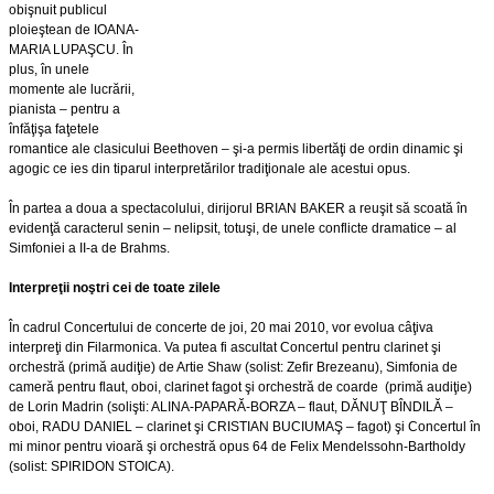
obişnuit publicul
ploieştean de IOANA-
MARIA LUPAŞCU. În
plus, în unele
momente ale lucrării,
pianista – pentru a
înfăţişa faţetele
romantice ale clasicului Beethoven – şi-a permis libertăţi de ordin dinamic şi
agogic ce ies din tiparul interpretărilor tradiţionale ale acestui opus.
În partea a doua a spectacolului, dirijorul BRIAN BAKER a reuşit să scoată în
evidenţă caracterul senin – nelipsit, totuşi, de unele conflicte dramatice – al
Simfoniei a II-a de Brahms.
Interpreţii noştri cei de toate zilele
În cadrul Concertului de concerte de joi, 20 mai 2010, vor evolua câţiva
interpreţi din Filarmonica. Va putea fi ascultat Concertul pentru clarinet şi
orchestră (primă audiţie) de Artie Shaw (solist: Zefir Brezeanu), Simfonia de
cameră pentru flaut, oboi, clarinet fagot şi orchestră de coarde (primă audiţie)
de Lorin Madrin (solişti: ALINA-PAPARĂ-BORZA – flaut, DĂNUŢ BÎNDILĂ –
oboi, RADU DANIEL – clarinet şi CRISTIAN BUCIUMAŞ – fagot) şi Concertul în
mi minor pentru vioară şi orchestră opus 64 de Felix Mendelssohn-Bartholdy
(solist: SPIRIDON STOICA).