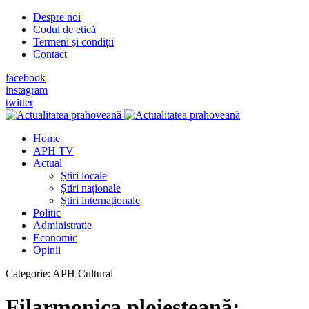
Despre noi
Codul de etică
Termeni și condiții
Contact
facebook
instagram
twitter
Home
APH TV
Actual
Știri locale
Știri naționale
Știri internaționale
Politic
Administrație
Economic
Opinii
Categorie:
APH Cultural
Filarmonica ploieşteană: