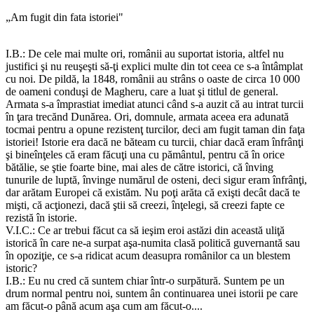
„Am fugit din fata istoriei"
I.B.: De cele mai multe ori, românii au suportat istoria, altfel nu
justifici şi nu reuşeşti să-ţi explici multe din tot ceea ce s-a întâmplat
cu noi. De pildă, la 1848, românii au strâns o oaste de circa 10 000
de oameni conduşi de Magheru, care a luat şi titlul de general.
Armata s-a împrastiat imediat atunci când s-a auzit că au intrat turcii
în ţara trecănd Dunărea. Ori, domnule, armata aceea era adunată
tocmai pentru a opune rezistenţ turcilor, deci am fugit taman din faţa
istoriei! Istorie era dacă ne băteam cu turcii, chiar dacă eram înfrânţi
şi bineînţeles că eram făcuţi una cu pământul, pentru că în orice
bătălie, se ştie foarte bine, mai ales de către istorici, că înving
tunurile de luptă, învinge numărul de osteni, deci sigur eram înfrânţi,
dar arătam Europei că existăm. Nu poţi arăta că exişti decât dacă te
mişti, că acţionezi, dacă ştii să creezi, înţelegi, să creezi fapte ce
rezistă în istorie.
V.I.C.: Ce ar trebui făcut ca să ieşim eroi astăzi din această uliţă
istorică în care ne-a surpat aşa-numita clasă politică guvernantă sau
în opoziţie, ce s-a ridicat acum deasupra românilor ca un blestem
istoric?
I.B.: Eu nu cred că suntem chiar într-o surpătură. Suntem pe un
drum normal pentru noi, suntem ân continuarea unei istorii pe care
am făcut-o până acum aşa cum am făcut-o....