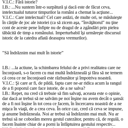
V.I.C.: Fără istorie?
I.B.: ...Nu suntem într-o surpătură şi dacă este de făcut ceva,
intelectualul tuturor timpurilor la români a chemat la acţiune...
V.I.C.: Care intelectual? Cel care astăzi, de multe ori, se măsluieşte
în cărţile de joc ale istoriei (ca să zicem aşa, "învăţătorul" nu ţine
cont de aceste pene înfipte nu de dragul de a zgândări prin pielea
tăbăcită de timp a românului. Imperturbabil îşi urmăreşte discursul
istoric de la catedra aflată deasupra vremurilor).
"Să îndrăznim mai mult în istorie”
I.B.: ...la actiune, la schimbarea felului de a privi realitatea care ne
înconjoară, s-o facem cu mai multă îndrăzneală şi făra să ne temem
că ceea ce ne înconjoară este răzbunător şi împotriva noastră.
V.I.C.: Şi care ar fi, de pildă, fapta care ne-ar ridica acum la rangul
de a fi poporul care face istorie, de a ne salva?
I.B.: Repet, nu cred că trebuie să fim salvaţi, aceasta este o opinie,
dar dacă ar trebui să ne salvăm pe noi înşine nu avem decât o şansă:
de a fi noi înşine în tot ceea ce facem, în încercarea noastră de a ne
mişca în viaţă, de a crea ceva. În orice caz, cred că ceva se impune,
şi anume îndrăzneala. Noi ar trebui să îndrăznim mai mult. Nu ar
trebui să ne coborâm mereu gestul cutezător, pentru că, de regulă, o
facem înainte chiar de a porni la înfăptuirea gestului respectiv...