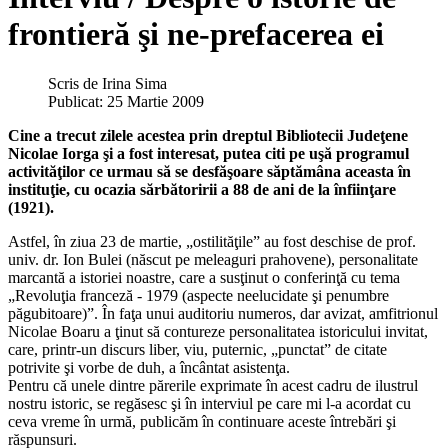
frontieră şi ne-prefacerea ei
Scris de
Irina Sima
Publicat: 25 Martie 2009
Cine a trecut zilele acestea prin dreptul Bibliotecii Judeţene
Nicolae Iorga şi a fost interesat, putea citi pe uşă programul
activităţilor ce urmau să se desfăşoare săptămâna aceasta în
instituţie, cu ocazia sărbătoririi a 88 de ani de la înfiinţare
(1921).
Astfel, în ziua 23 de martie, „ostilităţile” au fost deschise de prof.
univ. dr. Ion Bulei (născut pe meleaguri prahovene), personalitate
marcantă a istoriei noastre, care a susţinut o conferinţă cu tema
„Revoluţia franceză - 1979 (aspecte neelucidate şi penumbre
păgubitoare)”. În faţa unui auditoriu numeros, dar avizat, amfitrionul
Nicolae Boaru a ţinut să contureze personalitatea istoricului invitat,
care, printr-un discurs liber, viu, puternic, „punctat” de citate
potrivite şi vorbe de duh, a încântat asistenţa.
Pentru că unele dintre părerile exprimate în acest cadru de ilustrul
nostru istoric, se regăsesc şi în interviul pe care mi l-a acordat cu
ceva vreme în urmă, publicăm în continuare aceste întrebări şi
răspunsuri.