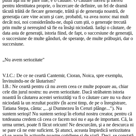
putin aşa mi se pare mie, e o căutare. O căutare mereu şi mereu
pentru identitatea proprie, o încercare de definire, un fel de dramă
tăcută trăită de fiecare generaţie, trăită şi de generaţia noastră, de
generaţia care vine acum şi care, probabil, va avea noroc mai mult
decât noi, noi considerându-ne, după cum ştii, o generaţie trecută
prin multe şi nereuşind să fie ea însăşi niciodată. Iarăşi o căutare, de
data asta de generaţii, istoria fiind, de fapt, o succesiune de generaţii,
o succesiune de multe gânduri, de speranţe, de multe prăbuşiri, dar o
succesiune.
„Nu avem seriozitate"
V.I.C.: De ce ne ceartă Cantemir, Cioran, Noica, spre exemplu,
învinuindu-ne de lăutarism?
I.B.: Ne ceartă pentru că nu avem ceea ce multe popoare au, chiar
cele din jurul nostru: nu avem seriozitate. Dacă străbatem istoria
noastră în căutarea acestei seriozităţi va fi o căutare care nu va duce
niciodată la un rezultat pozitiv (în acest timp, de pe o înregistrare,
Tatiana Stepa, cânta: „...şi Dumnezeu în Ceruri plânge..."). Nu
suntem serioşi! Nu suntem serioşi în efortul nostru creator, pentru că
totdeauna credem că ceea ce facem noi nu e aşa de important. Că, la
urma urmei, poate fi făcut oricum! Ne descurcăm, şi a ne descurca ni
se pare că ne este suficient. Şi atunci, aceasta împiedică seriozitatea
să se aşeze în acţiunile noastre cotidiene şi de viaţă. Deci, se constată