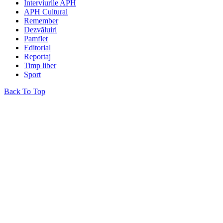
Interviurile APH
APH Cultural
Remember
Dezvăluiri
Pamflet
Editorial
Reportaj
Timp liber
Sport
Back To Top