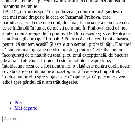
aducem aminte cu plăcere, c-am sorbit aici cu nesaţ ozonul istoric,
hrănindu-ne rănile?
I.B.: Da, e frumos spus! Ca prahovean, eu însumi mă gandesc cu
cea mai mare dragoste la ceea ce înseamnă Prahova, casa
părintească, viaţa mea de copil, de tânăr, bucuria de a cunoaşte ceea
ce se întâmplă în lume, de mă şti pe mine. În Prahova, cred că noi
suntem mai aproape de împlinire. De Dumnezeu asş zice! Pentru că
sunt Bucegii aproape? Probabil! Pentru că aici e cerul mai albastru,
pentru că suntem acasă? Şi asta e sub semnul probabilităţii. Dar cred
că suntem mai aproape de visul nostru, pentru că efectiv suntem
înconjuratţi de o natură cu totul şi cu totul excepţională, de bucuria
de a trăi. Totdeauna frumosul este îmbolditor despre bine,
întotdeauna ceea ce a fost pentru noi o viaţă este pentru copiii noştri
o viaţă care o continuă pe a noastră, fiind în acelaşi timp altfel.
Totdeauna privim spre viaţa asta ca înspre o şansă pe care o avem,
adică spre gândul că n-am trăit degeaba.
Prec
Mai departe