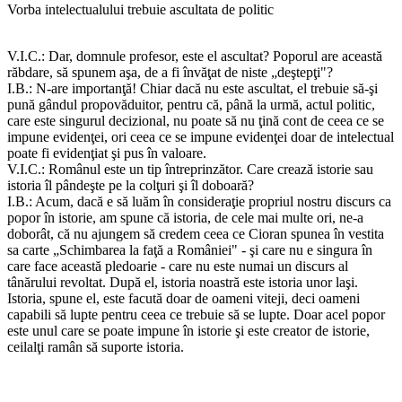
Vorba intelectualului trebuie ascultata de politic
V.I.C.: Dar, domnule profesor, este el ascultat? Poporul are această
răbdare, să spunem aşa, de a fi învăţat de niste „deştepţi"?
I.B.: N-are importanţă! Chiar dacă nu este ascultat, el trebuie să-şi
pună gândul propovăduitor, pentru că, până la urmă, actul politic,
care este singurul decizional, nu poate să nu ţină cont de ceea ce se
impune evidenţei, ori ceea ce se impune evidenţei doar de intelectual
poate fi evidenţiat şi pus în valoare.
V.I.C.: Românul este un tip întreprinzător. Care crează istorie sau
istoria îl pândeşte pe la colţuri şi îl doboară?
I.B.: Acum, dacă e să luăm în consideraţie propriul nostru discurs ca
popor în istorie, am spune că istoria, de cele mai multe ori, ne-a
doborât, că nu ajungem să credem ceea ce Cioran spunea în vestita
sa carte „Schimbarea la faţă a României" - şi care nu e singura în
care face această pledoarie - care nu este numai un discurs al
tânărului revoltat. După el, istoria noastră este istoria unor laşi.
Istoria, spune el, este facută doar de oameni viteji, deci oameni
capabili să lupte pentru ceea ce trebuie să se lupte. Doar acel popor
este unul care se poate impune în istorie şi este creator de istorie,
ceilalţi ramân să suporte istoria.