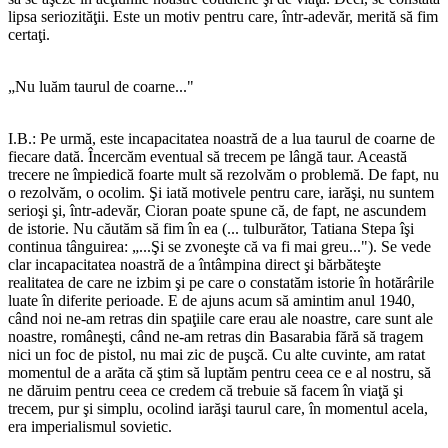
lipsa seriozităţii. Este un motiv pentru care, într-adevăr, merită să fim
certaţi.
„Nu luăm taurul de coarne..."
I.B.: Pe urmă, este incapacitatea noastră de a lua taurul de coarne de
fiecare dată. Încercăm eventual să trecem pe lângă taur. Această
trecere ne împiedică foarte mult să rezolvăm o problemă. De fapt, nu
o rezolvăm, o ocolim. Şi iată motivele pentru care, iarăşi, nu suntem
serioşi şi, într-adevăr, Cioran poate spune că, de fapt, ne ascundem
de istorie. Nu căutăm să fim în ea (... tulburător, Tatiana Stepa îşi
continua tânguirea: „...Şi se zvoneşte că va fi mai greu..."). Se vede
clar incapacitatea noastră de a întâmpina direct şi bărbăteşte
realitatea de care ne izbim şi pe care o constatăm istorie în hotărârile
luate în diferite perioade. E de ajuns acum să amintim anul 1940,
când noi ne-am retras din spaţiile care erau ale noastre, care sunt ale
noastre, româneşti, când ne-am retras din Basarabia fără să tragem
nici un foc de pistol, nu mai zic de puşcă. Cu alte cuvinte, am ratat
momentul de a arăta că ştim să luptăm pentru ceea ce e al nostru, să
ne dăruim pentru ceea ce credem că trebuie să facem în viaţă şi
trecem, pur şi simplu, ocolind iarăşi taurul care, în momentul acela,
era imperialismul sovietic.