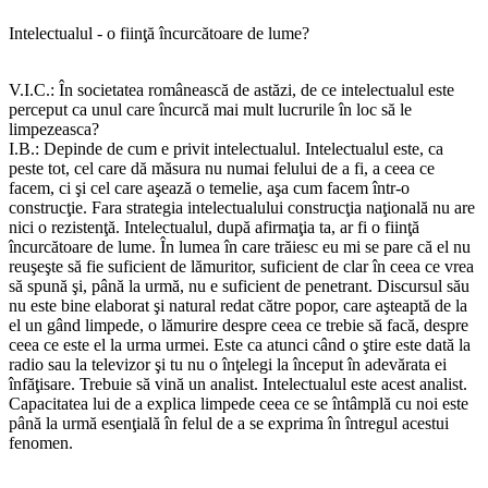
Intelectualul - o fiinţă încurcătoare de lume?
V.I.C.: În societatea românească de astăzi, de ce intelectualul este
perceput ca unul care încurcă mai mult lucrurile în loc să le
limpezeasca?
I.B.: Depinde de cum e privit intelectualul. Intelectualul este, ca
peste tot, cel care dă măsura nu numai felului de a fi, a ceea ce
facem, ci şi cel care aşează o temelie, aşa cum facem într-o
construcţie. Fara strategia intelectualului construcţia naţională nu are
nici o rezistenţă. Intelectualul, după afirmaţia ta, ar fi o fiinţă
încurcătoare de lume. În lumea în care trăiesc eu mi se pare că el nu
reuşeşte să fie suficient de lămuritor, suficient de clar în ceea ce vrea
să spună şi, până la urmă, nu e suficient de penetrant. Discursul său
nu este bine elaborat şi natural redat către popor, care aşteaptă de la
el un gând limpede, o lămurire despre ceea ce trebie să facă, despre
ceea ce este el la urma urmei. Este ca atunci când o ştire este dată la
radio sau la televizor şi tu nu o înţelegi la început în adevărata ei
înfăţisare. Trebuie să vină un analist. Intelectualul este acest analist.
Capacitatea lui de a explica limpede ceea ce se întâmplă cu noi este
până la urmă esenţială în felul de a se exprima în întregul acestui
fenomen.