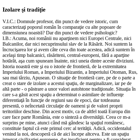
Izolare şi tradiţie
V.I.C.: Domnule profesor, din punct de vedere istoric, cum
caracterizaţi poporul român în comparaţie cu alte popoare de
dimensiunea noastră? Dar din punct de vedere psihologic?
I.B.: Acuma, noi românii nu aparţinem nici Europei Centrale, nici
Balcanilor, dar nici necuprinsului slav de la Răsărit. Noi suntem la
încrucişarea lor şi avem câte ceva din toate acestea, adică suntem în
acelaşi timp balcanici, răsăriteni, central-europeni, fără a aparţine
hotărât, aşa cum spuneam înainte, nici uneia dintre aceste diviziuni.
Istoria noastră este şi ea o istorie de frontieră, de la extremitatea
Imperiului Roman, a Imperiului Bizantin, a Imperiului Otoman, Rus,
sau mai târziu, Apusean. O situaţie de frontieră care, pe de o parte a
creat o stare de izolare a acestui spaţiu, de marginalizare, iar pe de
altă parte - o păstrare a unor valori autohtone tradiţionale. Situaţia în
care s-a găsit acest spaţiu a determinat o asimilare de influenţe
diferentiaţă în funcţie de regiuni sau de epoci, dar totdeauna
presentă, o neîncetată circulaţie de oameni şi de valori proprii
teritoriilor deschise. Din acest motiv, ca de altfel toată Europa din
care face parte România, este o sinteză a diversităţii. Ceea ce m-a
surprins pe mine, atunci când mă gândesc la spaţiul românesc,
constituie faptul că este primul cerc al terităţii. Adică, occidentalul
venind la noi, descoperă că de aici începe altceva. Este un spaţiu
integrat civilizaţiei europene, dar insuficient pentru a fi considerat