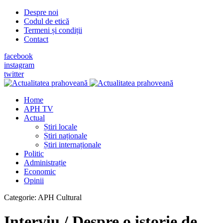
Despre noi
Codul de etică
Termeni și condiții
Contact
facebook
instagram
twitter
Home
APH TV
Actual
Știri locale
Știri naționale
Știri internaționale
Politic
Administrație
Economic
Opinii
Categorie:
APH Cultural
Interviu / Despre o istorie de