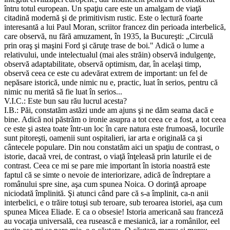
întru totul european. Un spaţiu care este un amalgam de viaţă
citadină modernă şi de primitivism rustic. Este o lectură foarte
interesantă a lui Paul Moran, scriitor francez din perioada interbelică,
care observă, nu fără amuzament, în 1935, la Bucureşti: „Circulă
prin oraş şi maşini Ford şi căruţe trase de boi." Adică o lume a
relativului, unde intelectualul (mai ales străin) observă indulgenţe,
observă adaptabilitate, observă optimism, dar, în acelaşi timp,
observă ceea ce este cu adevărat extrem de important: un fel de
nepăsare istorică, unde nimic nu e, practic, luat în serios, pentru că
nimic nu merită să fie luat în serios...
V.I.C.: Este bun sau rău lucrul acesta?
I.B.: Păi, constatăm astăzi unde am ajuns şi ne dăm seama dacă e
bine. Adică noi păstrăm o ironie asupra a tot ceea ce a fost, a tot ceea
ce este şi astea toate într-un loc în care natura este frumoasă, locurile
sunt pitoreşti, oamenii sunt ospitalieri, iar arta e originală ca şi
cântecele populare. Din nou constatăm aici un spaţiu de contrast, o
istorie, dacaă vrei, de contrast, o viaţă înţeleasă prin laturile ei de
contrast. Ceea ce mi se pare mie important în istoria noastră este
faptul că se simte o nevoie de interiorizare, adică de îndreptare a
românului spre sine, aşa cum spunea Noica. O dorinţă aproape
niciodată împlinită. Şi atunci când pare că s-a împlinit, ca-n anii
interbelici, e o trăire totuşi sub teroare, sub teroarea istoriei, aşa cum
spunea Micea Eliade. E ca o obsesie! Istoria americană sau franceză
au vocaţia universală, cea rusească e mesianică, iar a românilor, eel