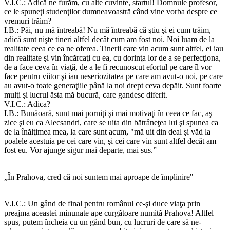
V.I.C.: Adică ne furăm, cu alte cuvinte, startul! Domnule profesor,
ce le spuneţi studenţilor dumneavoastră când vine vorba despre ce
vremuri trăim?
I.B.: Păi, nu mă întreabă! Nu mă întreabă că ştiu şi ei cum trăim,
adică sunt nişte tineri altfel decât cum am fost noi. Noi luam de la
realitate ceea ce ea ne oferea. Tinerii care vin acum sunt altfel, ei iau
din realitate şi vin încărcaţi cu ea, cu dorinţa lor de a se perfecţiona,
de a face ceva în viaţă, de a le fi recunoscut efortul pe care îl vor
face pentru viitor şi iau neseriozitatea pe care am avut-o noi, pe care
au avut-o toate generaţiile până la noi drept ceva depăit. Sunt foarte
mulţi şi lucrul ăsta mă bucură, care gandesc diferit.
V.I.C.: Adica?
I.B.: Bunăoară, sunt mai porniţi şi mai motivaţi în ceea ce fac, aş
zice şi eu ca Alecsandri, care se uita din bătrâneţea lui şi spunea ca
de la înălţimea mea, la care sunt acum, "mă uit din deal şi văd la
poalele acestuia pe cei care vin, şi cei care vin sunt altfel decât am
fost eu. Vor ajunge sigur mai departe, mai sus.”
„În Prahova, cred că noi suntem mai aproape de împlinire"
V.I.C.: Un gând de final pentru românul ce-şi duce viaţa prin
preajma aceastei minunate ape curgătoare numită Prahova! Altfel
spus, putem încheia cu un gând bun, cu lucruri de care să ne-