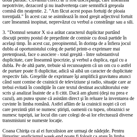
nepotrivire, dezacord şi nu inadvertenţa care semnifică greşeala
comisă din neaţentie. 2. "Am făcut acest popas fortuiţi de ploaia
torenţială." În acest caz se asimilează în mod greşit adjectivul fortuit
care înseamnă inopinat, neprevăzut cu verbul a constrânge sau a sili.
3. "Domnul senator X si-a arătat caracterul duplicitar purtând
discuţii pentru postul de preşedinte de comisie cu două partide în
acelaşi timp. În acest caz, preopinentul, în dorinţa de a înfiera jocul
dublu al oportunistului coleg de partid printr-o exprimare mai
pretenţioasă, face o asociere - total greşită - între substantivul
duplicitate, care înseamnă ipocrizie, şi verbul a duplica, egal cu a
dubla. Pe de altă parte, trebuie să recunoaştem că un om cu o astfel
de purtare poate fi duplicitar, adică să aibă un caracter de duplicitate
respectiv fals. Greşelile de exprimare îşi amplifică gravitatea atunci
când sunt comise de crainicii de televiziune şi radio, situaţie care ar
trebui evitată în condiţiile în care textul destinat ascultătorului este
scris şi analizat înainte de a fi citit. Dacă am glumi (deşi nu prea e
cazul), am putea spune că asistăm direct şi în reluare la inventarea de
cuvinte în limba română. Astfel aflăm de la crainicii noştri că cei
care prezintă ştiri se numesc ştirişti, oamenii cu tupeu, obraznici se
numesc tupeişti, iar locul din care colegi de-ai lor efectuează diverse
transmisiuni se numeste locaţie.
Coana Chiriţa cu al ei furculision are urmaşi de nădejde. Pentru
lămurire: anglicismul week-end poate fi folosit ca atare în limba