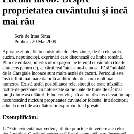
proprietatea cuvântului şi încă
mai rău
Scris de
Irina Sima
Publicat: 20 Mai 2009
Aproape zilnic, fie în emisiunile de televiziune, fie în cele radio,
auzim, neputincioşi, exprimări care distonează cu limba română.
Plini de emfază, interlocutorii păşesc pe terenul cuvântului (foarte
alunecos pentru ei), al cărui real înţeles nu-l cunosc. Fără îndoială,
de la Caragiale încoace sunt multe astfel de cazuri. Pericolul este
însă infinit mai mare datorită auditoriului de acum mult mai
numeros. Există astfel posibilitatea relei situaţii ca toate trăznăile
rostite de persoane cu notorietate să fie luate de bune de cât mai
mulţi dintre ascultători. Fiind convinşi că au un discurs elevat, în fapt
necunoscând nicicum proprietatea cuvintelor folosite, interlocutorii
aduc la urechile ascultătorilor exprimări total greşite.
Exemplificăm:
1. "Este evidentă inadvertenţa dintre punctele de vedere ale celor
două partide. Cuvântul corect ar fi fost discrepanţă, care înseamnă