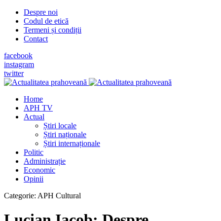
Despre noi
Codul de etică
Termeni și condiții
Contact
facebook
instagram
twitter
Home
APH TV
Actual
Știri locale
Știri naționale
Știri internaționale
Politic
Administrație
Economic
Opinii
Categorie:
APH Cultural
Lucian Iacob: Despre