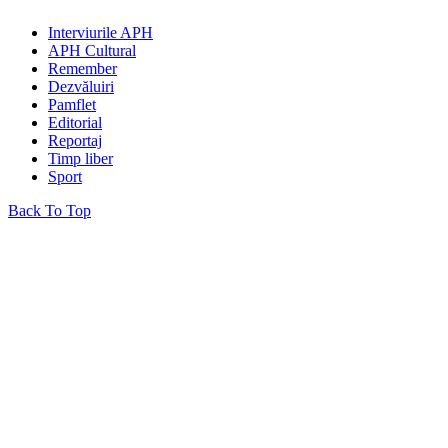
Interviurile APH
APH Cultural
Remember
Dezvăluiri
Pamflet
Editorial
Reportaj
Timp liber
Sport
Back To Top