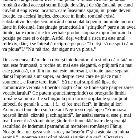
română având aceeaşi semnificaţie de sfârşit de săptămână, pe cand
cuvântul englezesc location, care înseamnă spaţiu, nu poate deveni
locaţie, cu acelaşi înţeles, deoarece în limba română există
substantivul locaţie semnificând chiria plătită pentru anumite lucruri
luate în folosinţă. Imaginaţia gramaticală a "ştiriştilor" pare a nu avea
limite, iar exprimările lor verbale produc stupoare raportându-ne la
poziţia pe care ei o deţin. Astfel, deşi verbul a risca nu este unul
reflexiv, dânşii se întreabă reciproc pe post: "Te rişti să ne spui că nu
va ploua"?/ "Nu mă risc, dar sigur nu va ploua.''
De asemenea aflăm de la diverşi interlocutori din studio că o fată nu
mai este frumoasă, o rochie nu mai este elegantă, o prăjitură nu mai
este gustoasă, un film nu mai este interesant, ci toate luate separat
dar şi împreună sunt super, iar despre ceva care ne place mult
spunem: „ e foarte tare, frate". Să ne mai surprindă lipsa de
comunicare verbală a tinerilor noştri când se tinde spre pauperizarea
vocabularului? Ce putem spune(intreprinde) ca ortografia limbii
române să nu mai fie schingiuită prin forme oripilante şi conţinut
imbecil de genul: k... m... i f... ci (ce mai faci?, în limbajul lor).
Acum mai bine de o sută de ani Negruzzi deplângea "Frumoasa
noastră limbă, căznită şi schingiuită”. Iar astăzi starea ei este şi mai
rea. Încerc însă să-mi atrag gândurile bune dătătoare de speranţă
ascultând de îndemnul patriarhului metaforei româneşti Fănuş
Neagu de a ne aşeza sub "streaşina înserării” şi a aştepta cu inima
senină "...noaptea asta/ când plouă sărutări din cer". (Octavian