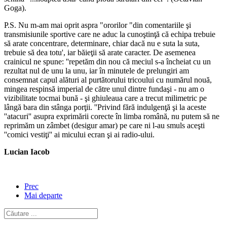
Goga).
P.S. Nu m-am mai oprit aspra "ororilor "din comentariile şi
transmisiunile sportive care ne aduc la cunoştinţă că echipa trebuie
să arate concentrare, determinare, chiar dacă nu e suta la suta,
trebuie să dea totu', iar băieţii să arate caracter. De asemenea
crainicul ne spune: ''repetăm din nou că meciul s-a încheiat cu un
rezultat nul de unu la unu, iar în minutele de prelungiri am
consemnat capul alături al purtătorului tricoului cu numărul nouă,
mingea respinsă imperial de către unul dintre fundaşi - nu am o
vizibilitate tocmai bună - şi ghiuleaua care a trecut milimetric pe
lângă bara din stânga porţii. ''Privind fără indulgenţă şi la aceste
''atacuri'' asupra exprimării corecte în limba română, nu putem să ne
reprimăm un zâmbet (desigur amar) pe care ni l-au smuls aceşti
''comici vestiţi'' ai micului ecran şi ai radio-ului.
Lucian Iacob
Prec
Mai departe