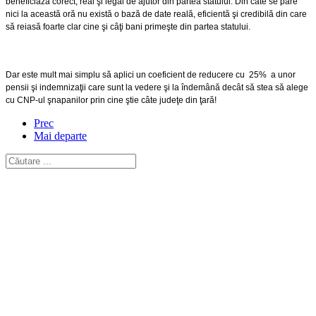
beneficiază corect, real şi legal de ajutor din partea statului. Din câte se pare
nici la această oră nu există o bază de date reală, eficientă şi credibilă din care
să reiasă foarte clar cine şi câţi bani primeşte din partea statului.
Dar este mult mai simplu să aplici un coeficient de reducere cu 25% a unor
pensii şi indemnizaţii care sunt la vedere şi la îndemână decât să stea să alege
cu CNP-ul şnapanilor prin cine ştie câte judeţe din ţară!
Prec
Mai departe