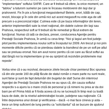
“implementare” softului SAFIR. Care ar fi trebuit să ofere, la orice moment, un
“tablou” a tuturorn sumelor pe care le încasau moldovenii din Iaşi dar şi
prahovenii. Fix în pix a funcţionat megasistemul! Belele, erori, bătăi de cap,
revizii, blocaje şi în cele din urmă nici azi acest megasoft nu este aşa de util
precum s-a preconizat inţial. Culmea este că pe baza informaţiilor din teren,
anterior implementării sale la nivel naţional, din datele culese din Iaşi sau
Prahova, respectivul soft ar fi trebuit să fie remediat şi făcut extrem de
funcţional. Numai că iată ce declara, presei, conducerea Agenţie pentru
Prestaţii Sociale Prahova, în urmă cu ceva timp: “Noi şi Iaşiul am fost judeţe-
pilot pentru implementarea noului soft la începutul lui 2009. Am trecut şi noi prin
momente dificile pentru că se pierdeau datele la transferul de pe un soft pe altul
sau se preluau eronat. Noi am avut noroc pentru că cei care au făcut softul au
stat lângă noi la implementare şi ne-au sprijinit să rezolvăm problemele mai
repede”.
Vorba vine că s-au rezolvat, deoarece zilele trecute chiar pemierul Boc spunea
că din ele peste 160 de plăţi făcute de statul român o mare parte nu sunt reale,
sunt false şi sunt de fapt deturnări din bugetul de stat! Surse din interiroul
Agenţiei de Prestaţii Sociale Prahova ne-au spus că, din cauza softului
respectiv s-a ajuns la o mare criză de personal şi că nimeni nu prea ar da doi
bani pe el! Prima hibă ar fi fosta aceea că nu se lucrează în timp real cu toată
baza de date, de la nivelul administraţiei locale, judeţene sau naţionale. Că
între depunerea unui dosar şi verificarea – dacă –o mai face cineva şi asta –
trece un timp suficient de lung pentru ca “solicitantul” să se bucure de ajutorul
statului