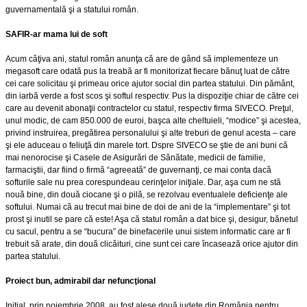
guvernamentală şi a statului român.
SAFIR-ar mama lui de soft
Acum câţiva ani, statul român anunţa că are de gând să implementeze un
megasoft care odată pus la treabă ar fi monitorizat fiecare bănuţ luat de către
cei care solicitau şi primeau orice ajutor social din partea statului. Din pământ,
din iarbă verde a fost scos şi softul respectiv. Pus la dispoziţie chiar de către cei
care au devenit abonaţii contractelor cu statul, respectiv firma SIVECO. Preţul,
unul modic, de cam 850.000 de euroi, başca alte cheltuieli, “modice” şi acestea,
privind instruirea, pregătirea personalului şi alte treburi de genul acesta – care
şi ele aduceau o feliuţă din marele tort. Dspre SIVECO se ştie de ani buni că
mai nenorocise şi Casele de Asigurări de Sănătate, medicii de familie,
farmaciştii, dar fiind o firmă “agreeată” de guvernanţi, ce mai conta dacă
softurile sale nu prea corespundeau cerinţelor iniţiale. Dar, aşa cum ne stă
nouă bine, din două ciocane şi o pilă, se rezolvau eventualele deficienţe ale
softului. Numai că au trecut mai bine de doi de ani de la “implementare” şi tot
prost şi inutil se pare că este! Aşa că statul român a dat bice şi, desigur, bănetul
cu sacul, pentru a se “bucura” de binefacerile unui sistem informatic care ar fi
trebuit să arate, din două clicăituri, cine sunt cei care încasează orice ajutor din
partea statului.
Proiect bun, admirabil dar nefuncţional
Iniţial, prin noiembrie 2008, au fost alese două judeţe din România pentru