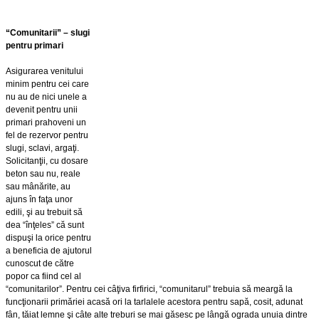
“Comunitarii” – slugi
pentru primari
Asigurarea venitului
minim pentru cei care
nu au de nici unele a
devenit pentru unii
primari prahoveni un
fel de rezervor pentru
slugi, sclavi, argaţi.
Solicitanţii, cu dosare
beton sau nu, reale
sau mânărite, au
ajuns în faţa unor
edili, şi au trebuit să
dea “înţeles” că sunt
dispuşi la orice pentru
a beneficia de ajutorul
cunoscut de către
popor ca fiind cel al
“comunitarilor”. Pentru cei câţiva firfirici, “comunitarul” trebuia să meargă la
funcţionarii primăriei acasă ori la tarlalele acestora pentru sapă, cosit, adunat
fân, tăiat lemne şi câte alte treburi se mai găsesc pe lângă ograda unuia dintre