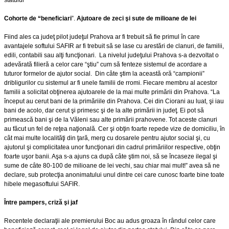
Cohorte de “beneficiari
”.
Ajutoare de zeci şi sute de milioane de lei
Fiind ales ca judeţ pilot judeţul Prahova ar fi trebuit să fie primul în care
avantajele softului SAFIR ar fi trebuit să se lase cu arestări de clanuri, de familii,
edili, contabili sau alţi funcţionari. La nivelul judeţului Prahova s-a dezvoltat o
adevărată filieră a celor care “ştiu” cum să fenteze sistemul de acordare a
tuturor formelor de ajutor social. Din câte ştim la această oră “campionii”
dribligurilor cu sistemul ar fi unele familii de rromi. Fiecare membru al acestor
familii a solicitat obţinerea ajutoarele de la mai multe primării din Prahova. “La
început au cerut bani de la primăriile din Prahova. Cei din Ciorani au luat, şi iau
bani de acolo, dar cerut şi primesc şi de la alte primării in judeţ. Ei pot să
primească bani şi de la Văleni sau alte primării prahovene. Tot aceste clanuri
au făcut un fel de reţea naţională. Cer şi obţin foarte repede vize de domiciliu, în
cât mai multe localităţi din ţară, merg cu dosarele pentru ajutor social şi, cu
ajutorul şi complicitatea unor funcţionari din cadrul primăriilor respective, obţin
foarte uşor banii. Aşa s-a ajuns ca după câte ştim noi, să se încaseze ilegal şi
sume de câte 80-100 de milioane de lei vechi, sau chiar mai mult!” avea să ne
declare, sub protecţia anonimatului unul dintre cei care cunosc foarte bine toate
hibele megasoftului SAFIR.
Între pampers, criză şi jaf
Recentele declaraţii ale premierului Boc au adus groaza în rândul celor care