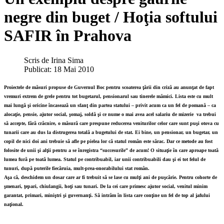
negre din buget / Hoţia softului
SAFIR în Prahova
Scris de
Irina Sima
Publicat: 18 Mai 2010
Proiectele de măsuri propuse de Guvernul Boc pentru scoaterea ţării din criză au anunţat de fapt
vremuri extrem de grele pentru tot bugetarul, pensionarul sau tinerele mămici. Lista este cu mult
mai lungă şi oricine încasează un sfanţ din partea statului – privit acum ca un fel de pomană – ca
alocaţie, pensie, ajutor social, şomaj, soldă şi ce nume o mai avea acel salariu de mizerie va trebui
să accepte, fără crâcnire, o măsură care prespune reducerea veniturilor celor care sunt puşi otova cu
tunarii care au dus la distrugerea totală a bugetului de stat. Ei bine, un pensionar, un bugetar, un
copil de nici doi ani trebuie să afle pe pielea lor că statul român este sărac. Dar ce metode au fost
folosite de unii şi alţii pentru a se înregistra “succesurile” de acum! O situaţie în care aproape toată
lumea fură pe toată lumea. Statul pe contribuabil, iar unii contribuabili dau şi ei tot felul de
tunuri, după puterile fiecăruia, mult-prea-onorabilului stat român.
Aşa că, deschidem un dosar care ar fi trebuit să se lase cu mulţi ani de puşcărie. Pentru cohorte de
şmenari, ţepari, chiulangii, hoţi sau tunari. De la cei care primesc ajutor social, venitul minim
garantat, primari, miniştri şi guvernanţi. Să intrăm în lista care conţine un fel de top al jafului
naţional.