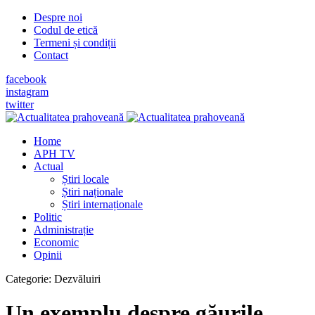
Despre noi
Codul de etică
Termeni și condiții
Contact
facebook
instagram
twitter
Home
APH TV
Actual
Știri locale
Știri naționale
Știri internaționale
Politic
Administrație
Economic
Opinii
Categorie:
Dezvăluiri
Un exemplu despre găurile