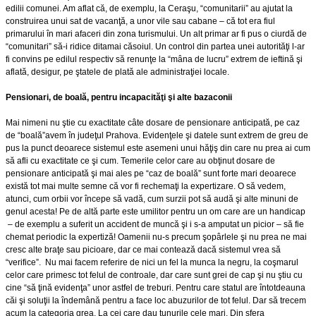
edilii comunei. Am aflat că, de exemplu, la Ceraşu, “comunitarii” au ajutat la
construirea unui sat de vacanţă, a unor vile sau cabane – că tot era fiul
primarului în mari afaceri din zona turismului. Un alt primar ar fi pus o ciurdă de
“comunitari” să-i ridice ditamai căsoiul. Un control din partea unei autorităţi l-ar
fi convins pe edilul respectiv să renunţe la “mâna de lucru” extrem de ieftină şi
aflată, desigur, pe ştatele de plată ale administraţiei locale.
Pensionari, de boală, pentru incapacităţi şi alte bazaconii
Mai nimeni nu ştie cu exactitate câte dosare de pensionare anticipată, pe caz
de “boală”avem în judeţul Prahova. Evidenţele şi datele sunt extrem de greu de
pus la punct deoarece sistemul este asemeni unui hăţiş din care nu prea ai cum
să afli cu exactitate ce şi cum. Temerile celor care au obţinut dosare de
pensionare anticipată şi mai ales pe “caz de boală” sunt forte mari deoarece
există tot mai multe semne că vor fi rechemaţi la expertizare. O să vedem,
atunci, cum orbii vor începe să vadă, cum surzii pot să audă şi alte minuni de
genul acesta! Pe de altă parte este umilitor pentru un om care are un handicap
– de exemplu a suferit un accident de muncă şi i s-a amputat un picior – să fie
chemat periodic la expertiză! Oamenii nu-s precum şopârlele şi nu prea ne mai
cresc alte braţe sau picioare, dar ce mai contează dacă sistemul vrea să
“verifice”. Nu mai facem referire de nici un fel la munca la negru, la coşmarul
celor care primesc tot felul de controale, dar care sunt grei de cap şi nu ştiu cu
cine “să ţină evidenţa” unor astfel de treburi. Pentru care statul are întotdeauna
căi şi soluţii la îndemână pentru a face loc abuzurilor de tot felul. Dar să trecem
acum la categoria grea. La cei care dau tunurile cele mari. Din sfera