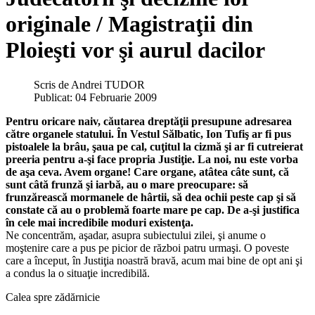
originale / Magistraţii din
Ploieşti vor şi aurul dacilor
Scris de
Andrei TUDOR
Publicat: 04 Februarie 2009
Pentru oricare naiv, căutarea dreptăţii presupune adresarea
către organele statului. În Vestul Sălbatic, Ion Tufiş ar fi pus
pistoalele la brâu, şaua pe cal, cuţitul la cizmă şi ar fi cutreierat
preeria pentru a-şi face propria Justiţie. La noi, nu este vorba
de aşa ceva. Avem organe! Care organe, atâtea câte sunt, că
sunt câtă frunză şi iarbă, au o mare preocupare: să
frunzărească mormanele de hârtii, să dea ochii peste cap şi să
constate că au o problemă foarte mare pe cap. De a-şi justifica
în cele mai incredibile moduri existenţa.
Ne concentrăm, aşadar, asupra subiectului zilei, şi anume o
moştenire care a pus pe picior de război patru urmaşi. O poveste
care a început, în Justiţia noastră bravă, acum mai bine de opt ani şi
a condus la o situaţie incredibilă.
Calea spre zădărnicie