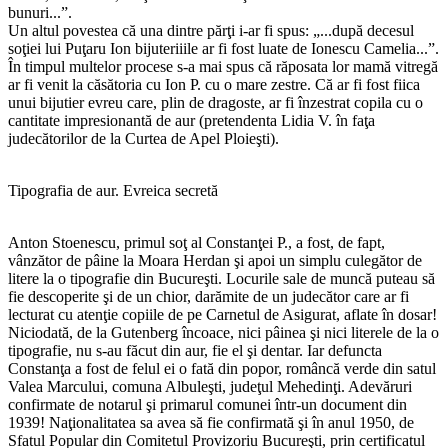
bunuri...”.
Un altul povestea că una dintre părţi i-ar fi spus: „...după decesul
soţiei lui Puţaru Ion bijuteriiile ar fi fost luate de Ionescu Camelia...”.
În timpul multelor procese s-a mai spus că răposata lor mamă vitregă
ar fi venit la căsătoria cu Ion P. cu o mare zestre. Că ar fi fost fiica
unui bijutier evreu care, plin de dragoste, ar fi înzestrat copila cu o
cantitate impresionantă de aur (pretendenta Lidia V. în faţa
judecătorilor de la Curtea de Apel Ploieşti).
Tipografia de aur. Evreica secretă
Anton Stoenescu, primul soţ al Constanţei P., a fost, de fapt,
vânzător de pâine la Moara Herdan şi apoi un simplu culegător de
litere la o tipografie din Bucureşti. Locurile sale de muncă puteau să
fie descoperite şi de un chior, darămite de un judecător care ar fi
lecturat cu atenţie copiile de pe Carnetul de Asigurat, aflate în dosar!
Niciodată, de la Gutenberg încoace, nici pâinea şi nici literele de la o
tipografie, nu s-au făcut din aur, fie el şi dentar. Iar defuncta
Constanţa a fost de felul ei o fată din popor, româncă verde din satul
Valea Marcului, comuna Albuleşti, judeţul Mehedinţi. Adevăruri
confirmate de notarul şi primarul comunei într-un document din
1939! Naţionalitatea sa avea să fie confirmată şi în anul 1950, de
Sfatul Popular din Comitetul Provizoriu Bucureşti, prin certificatul