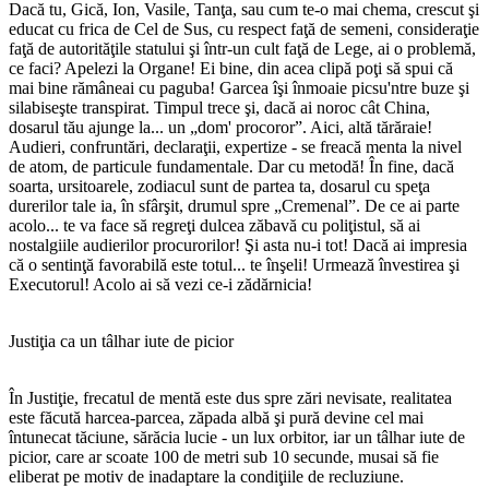
Dacă tu, Gică, Ion, Vasile, Tanţa, sau cum te-o mai chema, crescut şi
educat cu frica de Cel de Sus, cu respect faţă de semeni, consideraţie
faţă de autorităţile statului şi într-un cult faţă de Lege, ai o problemă,
ce faci? Apelezi la Organe! Ei bine, din acea clipă poţi să spui că
mai bine rămâneai cu paguba! Garcea îşi înmoaie picsu'ntre buze şi
silabiseşte transpirat. Timpul trece şi, dacă ai noroc cât China,
dosarul tău ajunge la... un „dom' procoror”. Aici, altă tărăraie!
Audieri, confruntări, declaraţii, expertize - se freacă menta la nivel
de atom, de particule fundamentale. Dar cu metodă! În fine, dacă
soarta, ursitoarele, zodiacul sunt de partea ta, dosarul cu speţa
durerilor tale ia, în sfârşit, drumul spre „Cremenal”. De ce ai parte
acolo... te va face să regreţi dulcea zăbavă cu poliţistul, să ai
nostalgiile audierilor procurorilor! Şi asta nu-i tot! Dacă ai impresia
că o sentinţă favorabilă este totul... te înşeli! Urmează învestirea şi
Executorul! Acolo ai să vezi ce-i zădărnicia!
Justiţia ca un tâlhar iute de picior
În Justiţie, frecatul de mentă este dus spre zări nevisate, realitatea
este făcută harcea-parcea, zăpada albă şi pură devine cel mai
întunecat tăciune, sărăcia lucie - un lux orbitor, iar un tâlhar iute de
picior, care ar scoate 100 de metri sub 10 secunde, musai să fie
eliberat pe motiv de inadaptare la condiţiile de recluziune.