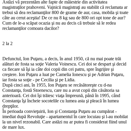
Astăzi vă prezentăm alte fapte de măiestrie din activitatea
magistraţilor prahoveni. Vajnicii magistraţi au stabilit că reclamata ar
trebui să dea reclamanţilor 800 de grame de aur, casa, mobila şi toate
câte au cerut aceştia! De ce nu 8 kg sau de 800 ori opt tone de aur?
Cum de le-a scăpat ocazia şi nu au decis că trebuie să le redea
reclamanţilor comoara dacilor?
2 la 2
Defunctul, Ion Puţaru, a decis, în anul 1950, că nu mai poate trăi
alături de fosta sa soţie Valeria Voinescu. Cei doi se despart şi decid
ca fiecare să îşi ia câte doi copii din cei patru, spre îngrijire şi
creştere. Ion Puţaru a luat pe Camelia Ionescu şi pe Adrian Puţaru,
iar fosta sa soţie - pe Cecilia şi pe Lidia.
După cinci ani, în 1955, Ion Puţaru se recăsătoreşte cu d-na
Constanţa, fostă Stoenescu, care nu a avut copii din căsătoria sa
anterioară. Cei doi îşi trăiesc viaţa împreună, până în 1995, când
Constanţa îşi încheie socotelile cu lumea asta şi pleacă în lumea
drepţilor.
În perioada convieţuirii, Ion şi Constanţa Puţaru au cumpărat -
imediat după Revoluţie - apartamentul în care locuiau şi l-au mobilat
la un nivel rezonabil. Care astăzi nu ar putea fi considerat fiind unul
de mare lux.