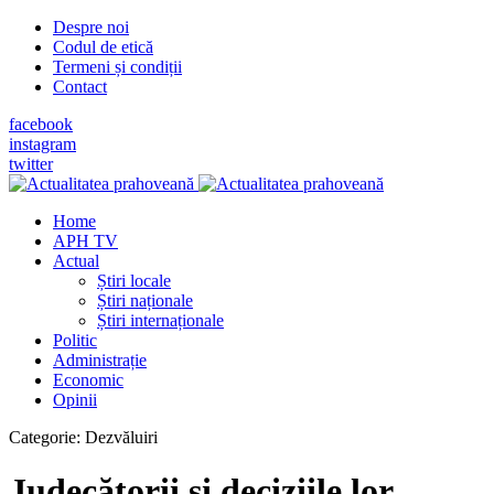
Despre noi
Codul de etică
Termeni și condiții
Contact
facebook
instagram
twitter
Home
APH TV
Actual
Știri locale
Știri naționale
Știri internaționale
Politic
Administrație
Economic
Opinii
Categorie:
Dezvăluiri
Judecătorii şi deciziile lor