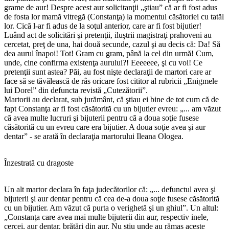
grame de aur! Despre acest aur solicitanţii „ştiau” că ar fi fost adus
de fosta lor mamă vitregă (Constanţa) la momentul căsătoriei cu tatăl
lor. Cică l-ar fi adus de la soţul anterior, care ar fi fost bijutier!
Luând act de solicitări şi pretenţii, iluştrii magistraţi prahoveni au
cercetat, preţ de una, hai două secunde, cazul şi au decis că: Da! Să
dea aurul înapoi! Tot! Gram cu gram, până la cel din urmă! Cum,
unde, cine confirma existenţa aurului?! Eeeeeee, şi cu voi! Ce
pretenţii sunt astea? Păi, au fost nişte declaraţii de martori care ar
face să se tăvălească de râs oricare fost cititor al rubricii „Enigmele
lui Dorel” din defuncta revistă „Cutezătorii”.
Martorii au declarat, sub jurământ, că ştiau ei bine de tot cum că de
fapt Constanţa ar fi fost căsătorită cu un bijutier evreu: „... am văzut
că avea multe lucruri şi bijuterii pentru că a doua soţie fusese
căsătorită cu un evreu care era bijutier. A doua soţie avea şi aur
dentar” - se arată în declaraţia martorului Ileana Ologea.
Înzestrată cu dragoste
Un alt martor declara în faţa judecătorilor că: „... defunctul avea şi
bijuterii şi aur dentar pentru că cea de-a doua soţie fusese căsătorită
cu un bijutier. Am văzut că purta o verighetă şi un ghiul”. Un altul:
„Constanţa care avea mai multe bijuterii din aur, respectiv inele,
cercei, aur dentar, brăţări din aur. Nu ştiu unde au rămas aceste