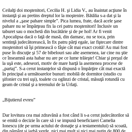
Ceilalţi doi moştenitori, Cecilia H. şi Lidia V., au înaintat acţiune în
instanţă şi au pretins dreptul lor la moştenire. Bătălia s-a dat şi la
nivelul a „şase pahare simple”. Pica lumea, frate, dacă acele şase
pahare nu se împărţeau fix la cei patru moştenitori! Inclusiv un
taburet sau o mochetă din bucătărie şi de pe hol! Ar fi venit
Apocalipsa dacă o faţă de masă, din damasc, nu se toca, prin
sentinţă judecătorească, în fix patru părţi egale, iar fiştecare dintre
moştenitori să îşi primească o fâşie cât mai exact croită! Au mai fost
puse în discuţie şi 57 de bibelouri sau alte asemenea, iar cine nu ştie
ce înseamnă asta habar nu are pe ce lume trăieşte! Chiar şi preşul de
la uşă este, adeseori, motiv de mare harţă la asemenea procese de
„partaj”. S-a cerut instanţelor să dispună o împărţire cât mai exactă
în principal a următoarelor bunuri: mobilă de dormitor (studio cu
şifonier cu trei uşi), toalete cu oglinzi de cristal, măsuţă rotundă cu
geam de cristal şi a terenului de la Urlaţi.
„Bijutierul evreu”
Dar lovitura cea mai zdravănă a fost când li s-a cerut judecătorilor să
se emită o decizie în care să i se impună beneficiarei Camelia
Ionescu (de pe urma actului de donaţie şi a testamentului) să scoată,
din pământ şi iarbă verde, nici mai mult şi nici mai puţin de 800 de