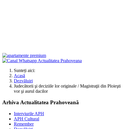
Sunteți aici:
Acasă
Dezvăluiri
Judecătorii şi deciziile lor originale / Magistraţii din Ploieşti
vor şi aurul dacilor
Arhiva Actualitatea Prahoveană
Interviurile APH
APH Cultural
Remember