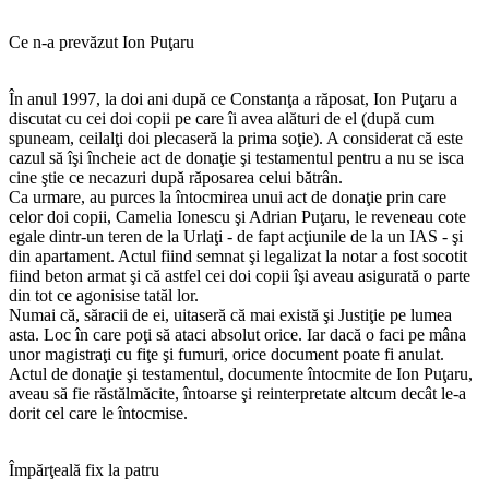
Ce n-a prevăzut Ion Puţaru
În anul 1997, la doi ani după ce Constanţa a răposat, Ion Puţaru a
discutat cu cei doi copii pe care îi avea alături de el (după cum
spuneam, ceilalţi doi plecaseră la prima soţie). A considerat că este
cazul să îşi încheie act de donaţie şi testamentul pentru a nu se isca
cine ştie ce necazuri după răposarea celui bătrân.
Ca urmare, au purces la întocmirea unui act de donaţie prin care
celor doi copii, Camelia Ionescu şi Adrian Puţaru, le reveneau cote
egale dintr-un teren de la Urlaţi - de fapt acţiunile de la un IAS - şi
din apartament. Actul fiind semnat şi legalizat la notar a fost socotit
fiind beton armat şi că astfel cei doi copii îşi aveau asigurată o parte
din tot ce agonisise tatăl lor.
Numai că, săracii de ei, uitaseră că mai există şi Justiţie pe lumea
asta. Loc în care poţi să ataci absolut orice. Iar dacă o faci pe mâna
unor magistraţi cu fiţe şi fumuri, orice document poate fi anulat.
Actul de donaţie şi testamentul, documente întocmite de Ion Puţaru,
aveau să fie răstălmăcite, întoarse şi reinterpretate altcum decât le-a
dorit cel care le întocmise.
Împărţeală fix la patru