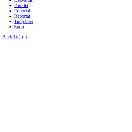
Dezvăluiri
Pamflet
Editorial
Reportaj
Timp liber
Sport
Back To Top