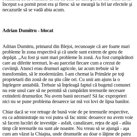
început s-a pornit prost era şi firesc să se meargă la fel iar efectele şi
necazurile să se vadă abia acum.
Adrian Dumitru - blocat
Adrian Dumitru, primarul din Blejoi, recunoaşte că are foarte mari
probleme în zona respectivă şi că unele sunt extrem de greu de
depăşit. „Au fost şi sunt mari probleme în zonă. Au fost cumpărători
care au diferite terenuri, le-au parcelat fiecare cum a crezut de
cuviinţă. Atunci erau drumuri agricole, iar acum trebuie să le
transformăm, să le modernizăm. I-am chemat la Primărie pe toţi
proprietarii din zonă de nu ştiu câte ori. Cu unii am ajuns la o
înţelegere amiabilă. Trebuie să înţeleagă faptul că bugetul comunei
nu este unul care să ne permită să cumpărăm terenurile necesare
extinderii drumurilor. Nu avem banii necesari! Să fac exproprieri
nici nu se pune problema deoarece iar mă voi lovi de lipsa banilor.
Chiar dacă se vor retrage de bună voie de pe terenurile respective,
eu ca administraţie nu voi putea să fac nimic deoarece nu avem voie
să facem lucrări de investiţie - asfalt, canalizare, reţea de apă - atâta
timp cât terenurile nu sunt ale noastre. Nu vreau să se ajungă - aşa
cum am văzut la Chiajna, unde drumurile au doar o lăţime de patru