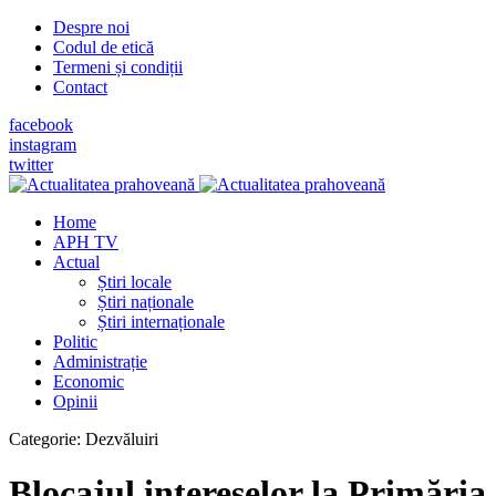
Despre noi
Codul de etică
Termeni și condiții
Contact
facebook
instagram
twitter
Home
APH TV
Actual
Știri locale
Știri naționale
Știri internaționale
Politic
Administrație
Economic
Opinii
Categorie:
Dezvăluiri
Blocajul intereselor la Primăria