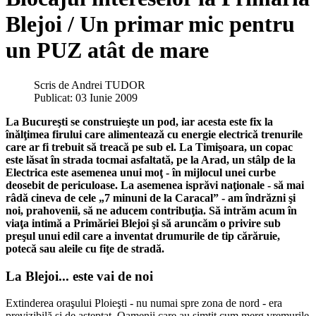
Blejoi / Un primar mic pentru
un PUZ atât de mare
Scris de
Andrei TUDOR
Publicat: 03 Iunie 2009
La Bucureşti se construieşte un pod, iar acesta este fix la
înălţimea firului care alimentează cu energie electrică trenurile
care ar fi trebuit să treacă pe sub el. La Timişoara, un copac
este lăsat în strada tocmai asfaltată, pe la Arad, un stâlp de la
Electrica este asemenea unui moţ - în mijlocul unei curbe
deosebit de periculoase.
La asemenea isprăvi naţionale - să mai
râdă cineva de cele „7 minuni de la Caracal” - am îndrăzni şi
noi, prahovenii, să ne aducem contribuţia. Să intrăm acum în
viaţa intimă a Primăriei Blejoi şi să aruncăm o privire sub
preşul unui edil care a inventat drumurile de tip cărăruie,
potecă sau aleile cu fiţe de stradă.
La Blejoi... este vai de noi
Extinderea oraşului Ploieşti - nu numai spre zona de nord - era
previzibilă şi de aşteptat. Oamenii care au simţit cum merg vremurile