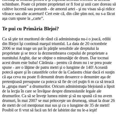
schimbare. Poate că printre proprietari or fi fost şi unii care doreau să
cultive lucernă sau porumb - de amorul artei - şi nu visau să-şi ridice
viloace sau alte acareturi! Cert este că, din câte ştim noi, nu s-a făcut
aşa cum spune la „carte”.
Te pui cu Primăria Blejoi?
Ca să ştie tot muritorul de rând că administraţia nu-i o joacă, edilii
din Blejoi îşi continuă marşul triumfal. La data de 20 octombrie
2006 se mai trage un şut în părţile sensibile ale dreptului la
proprietate şi se trece la dezmembrarea corpului de proprietate a
numitului Arghir, dar se obţine o minunăţie de drum. Dar tocmai
acest drum este buba! Cărăruia - pentru că drum nu i se prea poate
spune - are o lăţime de patru metri şi o lungime de 140! Această
potecă apare şi în catastifele celor de la Cadastru chiar dacă ei susţin
că aşa ceva nu poate fi denumit drum deoarece o denumire aşa de
pretenţioasă presupune ca poteca să fie de cel puţin 6 m ca să treacă
la „grupa mare” a drumurilor. Oricum administraţia blejoiană a lipsit
de la lecţia în care se învăţase despre dimensiunile legale ale
drumurilor. Ca să se înveţe lumea minte şi să nu spună că nu avem
drumuri, în mai 2007 se mai pritoceşte un drumeag, situat la doar 26
de metri de cel menţionat mai sus şi cu o lungime de 35 de metri!
Posibil or fi vrut să facă un fel de labirint dar nu le-a ieşit!