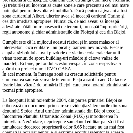
(şi treburile) au încercat să caute zonele care prezentau cel mai mare
potenţial pentru dezvoltare imobiliară. Dacă pentru câţiva ani a fost
zona cartierului Albert, ulterior avea să înceapă cartierul Carino şi
cea din imediata apropiere. Numai că, de aici aveau să înceapă
adevărate bătălii între posesorii de terenuri, proaspăt împroprietăriţi,
regii autonome şi chiar administraţiile din Ploieşti şi cea din Blejoi.
Cumplit este că la mijlocul acestui război şi în acest malaxor al
intereselor - cică edilitare - au picat şi oameni nevinovaţi. Fiecare
etapă a războiului a avut puzderie de victime colaterale dar unii
visau terenuri de sport, building-uri mândre şi câteva valize de
marafeţi. Ei bine, pe fondul acestui viespar, în zona respectivă a
apărut un proiect numit EVO CASA.
În acel moment, în întreaga zonă au crescut solicitările pentru
cumpărarea sau vânzarea de terenuri. Piaţa a sărit în aer. O afacere
foarte bine văzută de primăria Blejoi, care avea hotarul administrativ
tocmai prin apropiere.
La începutul lunii noiembrie 2004, din partea primăriei Blejoi se
eliberează un document prin care se evidenţiază terenurile din zona
denumită Stoica. Anul următor, administraţia din Blejoi trece la
întocmirea Planului Urbanistic Zonal (PUZ) şi introducerea în
intravilan. Nerăbdare, nepricepere sau elanul edilitar par să fi fost
tumultoase deoarece proprietarii celor 6,65 hectare nu au mai fost
chemaţi la notariat pentru a-şi exprima acordul referitor la această