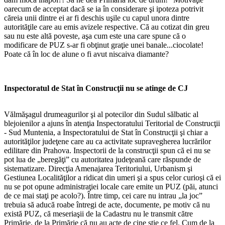
oarecum de acceptat dacă se ia în considerare şi ipoteza potrivit
căreia unii dintre ei ar fi deschis uşile cu capul unora dintre
autorităţile care au emis avizele respective. Că au cotizat din greu
sau nu este altă poveste, aşa cum este una care spune că o
modificare de PUZ s-ar fi obţinut graţie unei banale...ciocolate!
Poate că în loc de alune o fi avut niscaiva diamante?
Inspectoratul de Stat în Construcţii nu se atinge de CJ
Vălmăşagul drumeagurilor şi al potecilor din Sudul sălbatic al
blejoienilor a ajuns în atenţia Inspectoratului Teritorial de Construcţii
- Sud Muntenia, a Inspectoratului de Stat în Construcţii şi chiar a
autorităţilor judeţene care au ca activitate supravegherea lucrărilor
edilitare din Prahova. Inspectorii de la construcţii spun că ei nu se
pot lua de „beregăţi” cu autoritatea judeţeană care răspunde de
sistematizare. Direcţia Amenajarea Teritoriului, Urbanism şi
Gestiunea Localităţilor a ridicat din umeri şi a spus celor curioşi că ei
nu se pot opune administraţiei locale care emite un PUZ (păi, atunci
de ce mai staţi pe acolo?). Între timp, cei care nu intrau „la joc”
trebuia să aducă roabe întregi de acte, documente, pe motiv că nu
există PUZ, că meseriaşii de la Cadastru nu le transmit către
Primărie, de la Primărie că nu au acte de cine ştie ce fel. Cum de la