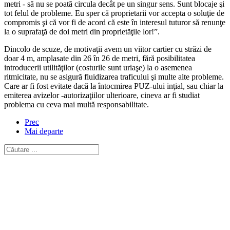
metri - să nu se poată circula decât pe un singur sens. Sunt blocaje şi
tot felul de probleme. Eu sper că proprietarii vor accepta o soluţie de
compromis şi că vor fi de acord că este în interesul tuturor să renunţe
la o suprafaţă de doi metri din proprietăţile lor!”.
Dincolo de scuze, de motivaţii avem un viitor cartier cu străzi de
doar 4 m, amplasate din 26 în 26 de metri, fără posibilitatea
introducerii utilităţilor (costurile sunt uriaşe) la o asemenea
ritmicitate, nu se asigură fluidizarea traficului şi multe alte probleme.
Care ar fi fost evitate dacă la întocmirea PUZ-ului inţial, sau chiar la
emiterea avizelor -autorizaţiilor ulterioare, cineva ar fi studiat
problema cu ceva mai multă responsabilitate.
Prec
Mai departe