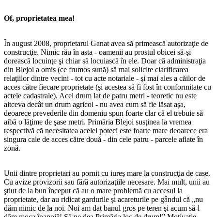
Of, proprietatea mea!
În august 2008, proprietarul Ganat avea să primească autorizaţie de
construcţie. Nimic rău în asta - oamenii au prostul obicei să-şi
dorească locuinţe şi chiar să locuiască în ele. Doar că administraţia
din Blejoi a omis (ce frumos sună) să mai solicite clarificarea
relaţiilor dintre vecini - tot cu acte notariale - şi mai ales a căilor de
acces către fiecare proprietate (şi acestea să fi fost în conformitate cu
actele cadastrale). Acel drum lat de patru metri - teoretic nu este
altceva decât un drum agricol - nu avea cum să fie lăsat aşa,
deoarece prevederile din domeniu spun foarte clar că el trebuie să
aibă o lăţime de şase metri. Primăria Blejoi susţinea la vremea
respectivă că necesitatea acelei poteci este foarte mare deoarece era
singura cale de acces către două - din cele patru - parcele aflate în
zonă.
Unii dintre proprietari au pornit cu iureş mare la construcţia de case.
Cu avize provizorii sau fără autorizaţiile necesare. Mai mult, unii au
ştiut de la bun început că au o mare problemă cu accesul la
proprietate, dar au ridicat gardurile şi acareturile pe gândul că „nu
dăm nimic de la noi. Noi am dat banul gros pe teren şi acum să-l
dăm moca înapoi?! Să ne dea Primăria loc de drum!” Motivaţie