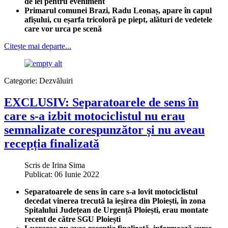
de lei pentru eveniment
Primarul comunei Brazi, Radu Leonaș, apare în capul
afișului, cu eșarfa tricoloră pe piept, alături de vedetele
care vor urca pe scenă
Citește mai departe...
Categorie:
Dezvăluiri
EXCLUSIV: Separatoarele de sens în
care s-a izbit motociclistul nu erau
semnalizate corespunzător și nu aveau
recepția finalizată
Scris de
Irina Sima
Publicat: 06 Iunie 2022
Separatoarele de sens în care s-a lovit motociclistul
decedat vinerea trecută la ieșirea din Ploiești, în zona
Spitalului Județean de Urgență Ploiești, erau montate
recent de către SGU Ploiești