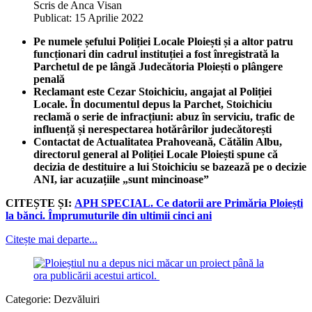
Scris de
Anca Visan
Publicat: 15 Aprilie 2022
Pe numele șefului Poliției Locale Ploiești și a altor patru
funcționari din cadrul instituției a fost înregistrată la
Parchetul de pe lângă Judecătoria Ploiești o plângere
penală
Reclamant este Cezar Stoichiciu, angajat al Poliției
Locale. În documentul depus la Parchet, Stoichiciu
reclamă o serie de infracțiuni: abuz în serviciu, trafic de
influență și nerespectarea hotărârilor judecătorești
Contactat de Actualitatea Prahoveană, Cătălin Albu,
directorul general al Poliției Locale Ploiești spune că
decizia de destituire a lui Stoichiciu se bazează pe o decizie
ANI, iar acuzațiile „sunt mincinoase”
CITEȘTE ȘI:
APH SPECIAL. Ce datorii are Primăria Ploiești
la bănci. Împrumuturile din ultimii cinci ani
Citește mai departe...
Categorie:
Dezvăluiri