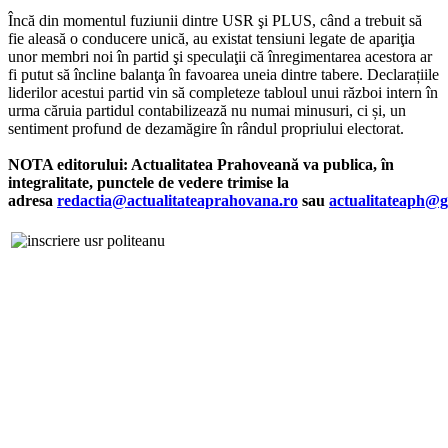
Încă din momentul fuziunii dintre USR şi PLUS, când a trebuit să
fie aleasă o conducere unică, au existat tensiuni legate de apariţia
unor membri noi în partid şi speculaţii că înregimentarea acestora ar
fi putut să încline balanţa în favoarea uneia dintre tabere. Declarațiile
liderilor acestui partid vin să completeze tabloul unui război intern în
urma căruia partidul contabilizează nu numai minusuri, ci și, un
sentiment profund de dezamăgire în rândul propriului electorat.
NOTA editorului: Actualitatea Prahoveană va publica, în
integralitate, punctele de vedere trimise la
adresa
redactia@actualitateaprahovana.ro
sau
actualitateaph@