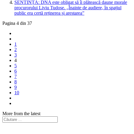
SENTINȚA: DNA este obligat să îi plătească daune morale
procurorului Liviu Tudose. „Înainte de audiere, în spațiul
public era certă reținerea și arestarea”
Pagina 4 din 37
1
2
3
4
5
6
7
8
9
10
More from the latest