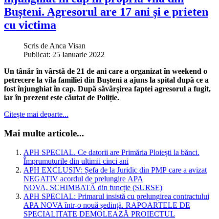
Bușteni. Agresorul are 17 ani și e prieten
cu victima
Scris de
Anca Visan
Publicat: 25 Ianuarie 2022
Un tânăr în vârstă de 21 de ani care a organizat în weekend o
petrecere la vila familiei din Bușteni a ajuns la spital după ce a
fost înjunghiat în cap. După săvârșirea faptei agresorul a fugit,
iar în prezent este căutat de Poliție.
Citește mai departe...
Mai multe articole...
APH SPECIAL. Ce datorii are Primăria Ploiești la bănci.
Împrumuturile din ultimii cinci ani
APH EXCLUSIV: Șefa de la Juridic din PMP care a avizat
NEGATIV acordul de prelungire APA
NOVA, SCHIMBATĂ din funcție (SURSE)
APH SPECIAL: Primarul insistă cu prelungirea contractului
APA NOVA într-o nouă ședință. RAPOARTELE DE
SPECIALITATE DEMOLEAZĂ PROIECTUL