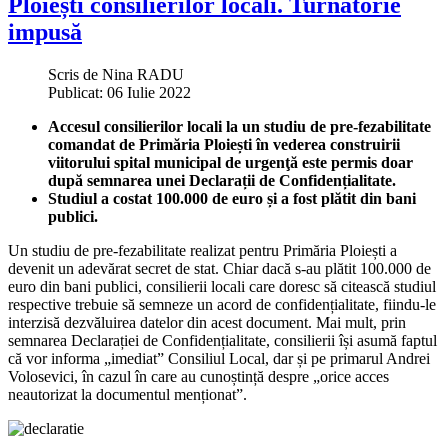
Ploiești consilierilor locali. Turnătorie
impusă
Scris de
Nina RADU
Publicat: 06 Iulie 2022
Accesul consilierilor locali la un studiu de pre-fezabilitate
comandat de Primăria Ploiești în vederea construirii
viitorului spital municipal de urgenţă este permis doar
după semnarea unei Declarații de Confidențialitate.
Studiul a costat 100.000 de euro și a fost plătit din bani
publici.
Un studiu de pre-fezabilitate realizat pentru Primăria Ploiești a
devenit un adevărat secret de stat. Chiar dacă s-au plătit 100.000 de
euro din bani publici, consilierii locali care doresc să citească studiul
respective trebuie să semneze un acord de confidențialitate, fiindu-le
interzisă dezvăluirea datelor din acest document. Mai mult, prin
semnarea Declarației de Confidențialitate, consilierii își asumă faptul
că vor informa „imediat” Consiliul Local, dar și pe primarul Andrei
Volosevici, în cazul în care au cunoștință despre „orice acces
neautorizat la documentul menționat”.