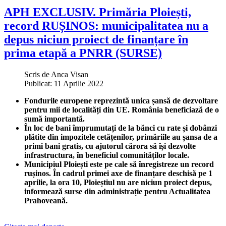
APH EXCLUSIV. Primăria Ploiești,
record RUȘINOS: municipalitatea nu a
depus niciun proiect de finanțare în
prima etapă a PNRR (SURSE)
Scris de
Anca Visan
Publicat: 11 Aprilie 2022
Fondurile europene reprezintă unica șansă de dezvoltare
pentru mii de localități din UE. România beneficiază de o
sumă importantă.
În loc de bani împrumutați de la bănci cu rate și dobânzi
plătite din impozitele cetățenilor, primăriile au șansa de a
primi bani gratis, cu ajutorul cărora să își dezvolte
infrastructura, în beneficiul comunităților locale.
Municipiul Ploiești este pe cale să înregistreze un record
rușinos. În cadrul primei axe de finanțare deschisă pe 1
aprilie, la ora 10, Ploieștiul nu are niciun proiect depus,
informează surse din administrație pentru Actualitatea
Prahoveană.