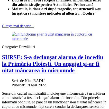
Lucrarea nu avea recepția finalizată, informează surse
din administrație pentru Actualitatea Prahoveană
Mai mult, la doar o zi după tragedie, constructorii s-au
furișat ca să monteze indicatorul albastru „Ocolire”
Citește mai departe...
Categorie:
Dezvăluiri
SURSE: S-a declanșat alarma de incediu
la Primăria Ploiești. Un angajat și-ar fi
uitat mâncarea în microunde
Scris de
Nina RADU
Publicat: 19 Mai 2022
Surse din cadrul municipalității ploieștene informează că în clădirea
administrativă a fost declanșată alarma de incendiu. Din primele
informații obținute, se pare că un funcționar și-ar fi uitat mâncarea în
cuptorul cu microunde, fapt care a condus la declanșarea senzorilor