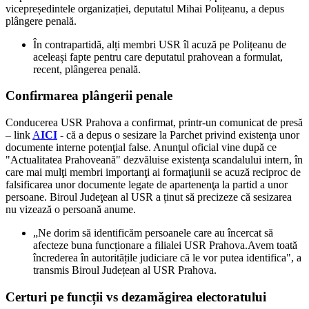
vicepreședintele organizației, deputatul Mihai Polițeanu, a depus
plângere penală.
În contrapartidă, alți membri USR îl acuză pe Polițeanu de
aceleași fapte pentru care deputatul prahovean a formulat,
recent, plângerea penală.
Confirmarea plângerii penale
Conducerea USR Prahova a confirmat, printr-un comunicat de presă
– link
A
ICI
- că a depus o sesizare la Parchet privind existenţa unor
documente interne potenţial false. Anunţul oficial vine după ce
"Actualitatea Prahoveană" dezvăluise existenţa scandalului intern, în
care mai mulţi membri importanţi ai formaţiunii se acuză reciproc de
falsificarea unor documente legate de apartenenţa la partid a unor
persoane. Biroul Judeţean al USR a ținut să precizeze că sesizarea
nu vizează o persoană anume.
„Ne dorim să identificăm persoanele care au încercat să
afecteze buna funcționare a filialei USR Prahova.Avem toată
încrederea în autoritățile judiciare că le vor putea identifica", a
transmis Biroul Județean al USR Prahova.
Certuri pe funcții vs dezamăgirea electoratului