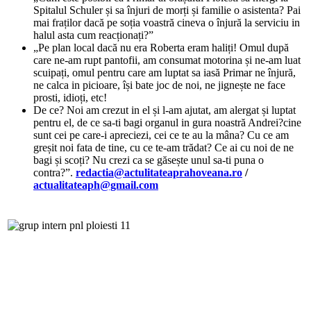
Spitalul Schuler și sa înjuri de morți și familie o asistenta? Pai
mai fraților dacă pe soția voastră cineva o înjură la serviciu in
halul asta cum reacționați?”
„Pe plan local dacă nu era Roberta eram haliți! Omul după
care ne-am rupt pantofii, am consumat motorina și ne-am luat
scuipați, omul pentru care am luptat sa iasă Primar ne înjură,
ne calca in picioare, își bate joc de noi, ne jignește ne face
prosti, idioți, etc!
De ce? Noi am crezut in el și l-am ajutat, am alergat și luptat
pentru el, de ce sa-ti bagi organul in gura noastră Andrei?cine
sunt cei pe care-i apreciezi, cei ce te au la mâna? Cu ce am
greșit noi fata de tine, cu ce te-am trădat? Ce ai cu noi de ne
bagi și scoți? Nu crezi ca se găsește unul sa-ti puna o
contra?”.
redactia@actulitateaprahoveana.ro
/
actualitateaph@gmail.com