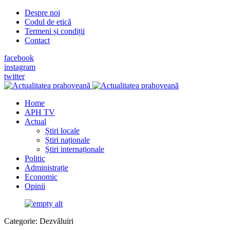
Despre noi
Codul de etică
Termeni și condiții
Contact
facebook
instagram
twitter
Home
APH TV
Actual
Știri locale
Știri naționale
Știri internaționale
Politic
Administrație
Economic
Opinii
Categorie:
Dezvăluiri