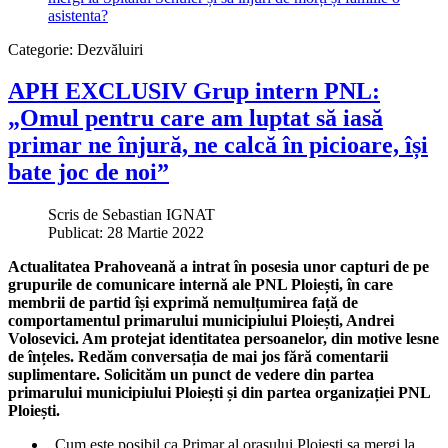
Categorie:
Dezvăluiri
APH EXCLUSIV Grup intern PNL:
„Omul pentru care am luptat să iasă
primar ne înjură, ne calcă în picioare, își
bate joc de noi”
Scris de
Sebastian IGNAT
Publicat: 28 Martie 2022
Actualitatea Prahoveană a intrat în posesia unor capturi de pe
grupurile de comunicare internă ale PNL Ploiești, în care
membrii de partid își exprimă nemulțumirea față de
comportamentul primarului municipiului Ploiești, Andrei
Volosevici. Am protejat identitatea persoanelor, din motive lesne
de înțeles. Redăm conversația de mai jos fără comentarii
suplimentare. Solicităm un punct de vedere din partea
primarului municipiului Ploiești și din partea organizației PNL
Ploiești.
„Cum este posibil ca Primar al orașului Ploiesti sa mergi la