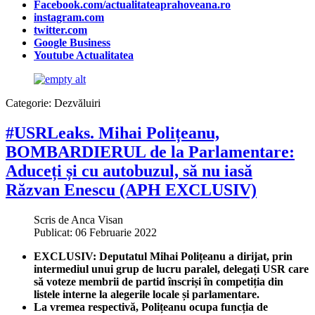
Facebook.com/actualitateaprahoveana.ro
instagram.com
twitter.com
Google Business
Youtube Actualitatea
Categorie:
Dezvăluiri
#USRLeaks. Mihai Polițeanu,
BOMBARDIERUL de la Parlamentare:
Aduceți și cu autobuzul, să nu iasă
Răzvan Enescu (APH EXCLUSIV)
Scris de
Anca Visan
Publicat: 06 Februarie 2022
EXCLUSIV: Deputatul Mihai Polițeanu a dirijat, prin
intermediul unui grup de lucru paralel, delegați USR care
să voteze membrii de partid înscriși în competiția din
listele interne la alegerile locale și parlamentare.
La vremea respectivă, Polițeanu ocupa funcția de