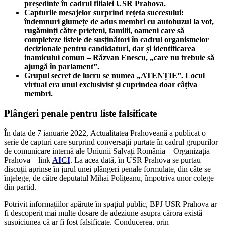
președinte în cadrul filialei USR Prahova.
Capturile mesajelor surprind rețeta succesului:
îndemnuri glumețe de adus membri cu autobuzul la vot,
rugăminți către prieteni, familii, oameni care să
completeze listele de susținători în cadrul organismelor
decizionale pentru candidaturi, dar și identificarea
inamicului comun – Răzvan Enescu, „care nu trebuie să
ajungă în parlament”.
Grupul secret de lucru se numea „ATENȚIE”. Locul
virtual era unul exclusivist și cuprindea doar câțiva
membri.
Plângeri penale pentru liste falsificate
În data de 7 ianuarie 2022, Actualitatea Prahoveană a publicat o
serie de capturi care surprind conversații purtate în cadrul grupurilor
de comunicare internă ale Uniunii Salvați România – Organizația
Prahova – link
AICI
. La acea dată, în USR Prahova se purtau
discuții aprinse în jurul unei plângeri penale formulate, din câte se
înțelege, de către deputatul Mihai Polițeanu, împotriva unor colege
din partid.
Potrivit informațiilor apărute în spațiul public, BPJ USR Prahova ar
fi descoperit mai multe dosare de adeziune asupra cărora există
suspiciunea că ar fi fost falsificate. Conducerea, prin