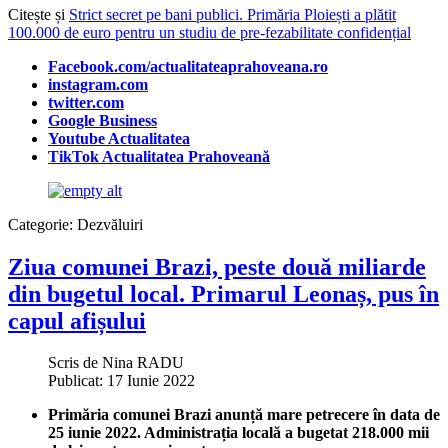
Citește și
Strict secret pe bani publici. Primăria Ploiești a plătit
100.000 de euro pentru un studiu de pre-fezabilitate confidențial
Facebook.com/actualitateaprahoveana.ro
instagram.com
twitter.com
Google Business
Youtube Actualitatea
TikTok Actualitatea Prahoveană
Categorie:
Dezvăluiri
Ziua comunei Brazi, peste două miliarde
din bugetul local. Primarul Leonaș, pus în
capul afișului
Scris de
Nina RADU
Publicat: 17 Iunie 2022
Primăria comunei Brazi anunță mare petrecere în data de
25 iunie 2022. Administrația locală a bugetat 218.000 mii