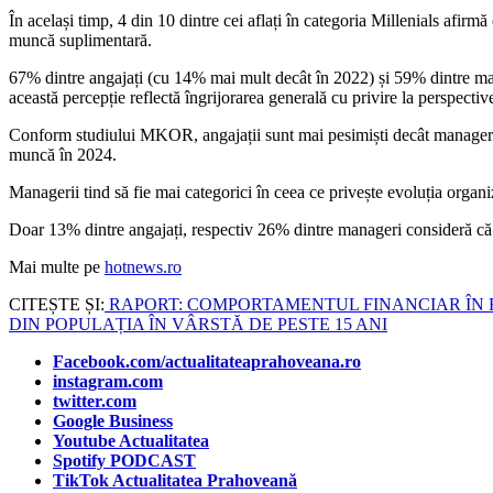
În același timp, 4 din 10 dintre cei aflați în categoria Millenials afirm
muncă suplimentară.
67% dintre angajați (cu 14% mai mult decât în 2022) și 59% dintre ma
această percepție reflectă îngrijorarea generală cu privire la perspectiv
Conform studiului MKOR, angajații sunt mai pesimiști decât managerii î
muncă în 2024.
Managerii tind să fie mai categorici în ceea ce privește evoluția organiz
Doar 13% dintre angajați, respectiv 26% dintre manageri consideră că s
Mai multe pe
hotnews.ro
CITEȘTE ȘI:
RAPORT: COMPORTAMENTUL FINANCIAR ÎN 
DIN POPULAȚIA ÎN VÂRSTĂ DE PESTE 15 ANI
Facebook.com/actualitateaprahoveana.ro
instagram.com
twitter.com
Google Business
Youtube Actualitatea
Spotify PODCAST
TikTok Actualitatea Prahoveană