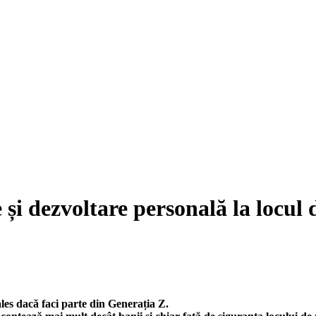
 și dezvoltare personală la locul
ales dacă faci parte din Generația Z.