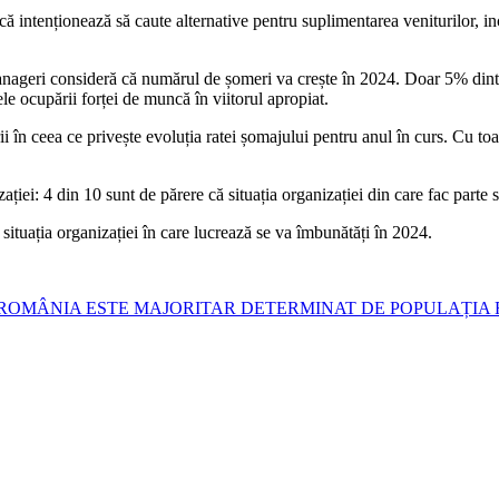
ă că intenționează să caute alternative pentru suplimentarea veniturilor, i
nageri consideră că numărul de șomeri va crește în 2024. Doar 5% dintr
ele ocupării forței de muncă în viitorul apropiat.
n ceea ce privește evoluția ratei șomajului pentru anul în curs. Cu toate
ației: 4 din 10 sunt de părere că situația organizației din care fac parte 
ituația organizației în care lucrează se va îmbunătăți în 2024.
ROMÂNIA ESTE MAJORITAR DETERMINAT DE POPULAȚIA 