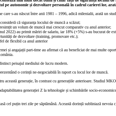
ă contează mai mult decât banii și chiar față de siguranța locului d
ul pe autonomie și dezvoltare personală în cadrul carierei lor, arat
oane care s-au născut între anii 1981 – 1996, adică milenialii, arată un s
) consideră că siguranța locului de muncă a scăzut;
resimțit un volum de muncă mai crescut comparativ cu anul anterior;
e anul 2022) au primit măriri de salariu, iar 18% (+5%) s-au bucurat de ext
tunități de dezvoltare (training, promovare etc.);
el de flexibil ca anul anterior
mei și angajații part-time au afirmat că au beneficiat de mai multe oport
 România.
 distinct peisajul mediului de lucru modern.
eprezentând o cerință ne-negociabilă în raport cu locul lor de muncă.
ru această generație, în contrast cu generațiile anterioare. Studiul MKOR
tabilitatea generației Z la tehnologie și schimbările socio-economice, d
asă cel puțin trei zile pe săptămână. Această dorință subliniază nevoia cr