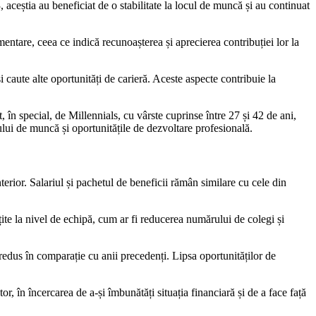
, aceștia au beneficiat de o stabilitate la locul de muncă și au continuat
imentare, ceea ce indică recunoașterea și aprecierea contribuției lor la
i caute alte oportunități de carieră. Aceste aspecte contribuie la
în special, de Millennials, cu vârste cuprinse între 27 și 42 de ani,
cului de muncă și oportunitățile de dezvoltare profesională.
terior. Salariul și pachetul de beneficii rămân similare cu cele din
țite la nivel de echipă, cum ar fi reducerea numărului de colegi și
a redus în comparație cu anii precedenți. Lipsa oportunităților de
, în încercarea de a-și îmbunătăți situația financiară și de a face față