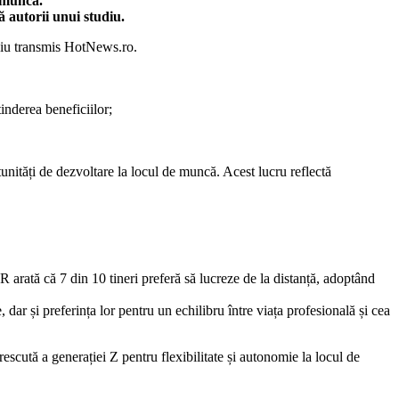
e muncă.
ă autorii unui studiu.
tudiu transmis HotNews.ro.
inderea beneficiilor;
unități de dezvoltare la locul de muncă. Acest lucru reflectă
 arată că 7 din 10 tineri preferă să lucreze de la distanță, adoptând
ar și preferința lor pentru un echilibru între viața profesională și cea
escută a generației Z pentru flexibilitate și autonomie la locul de