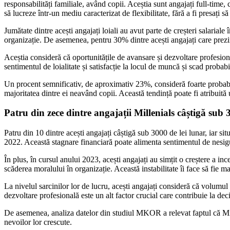
responsabilități familiale, având copii. Aceștia sunt angajați full-time,
să lucreze într-un mediu caracterizat de flexibilitate, fără a fi presați s
Jumătate dintre acești angajați loiali au avut parte de creșteri salarial
organizație. De asemenea, pentru 30% dintre acești angajați care prezi
Aceștia consideră că oportunitățile de avansare și dezvoltare profesional
sentimentul de loialitate și satisfacție la locul de muncă și scad probabil
Un procent semnificativ, de aproximativ 23%, consideră foarte probabil 
majoritatea dintre ei neavând copii. Această tendință poate fi atribuită 
Patru din zece dintre angajații Millenials câștigă sub 
Patru din 10 dintre acești angajați câștigă sub 3000 de lei lunar, iar si
2022. Această stagnare financiară poate alimenta sentimentul de nesigur
În plus, în cursul anului 2023, acești angajați au simțit o creștere a i
scăderea moralului în organizație. Această instabilitate îi face să fie mai
La nivelul sarcinilor lor de lucru, acești angajați consideră că volumul 
dezvoltare profesională este un alt factor crucial care contribuie la deci
De asemenea, analiza datelor din studiul MKOR a relevat faptul că Millen
nevoilor lor crescute.