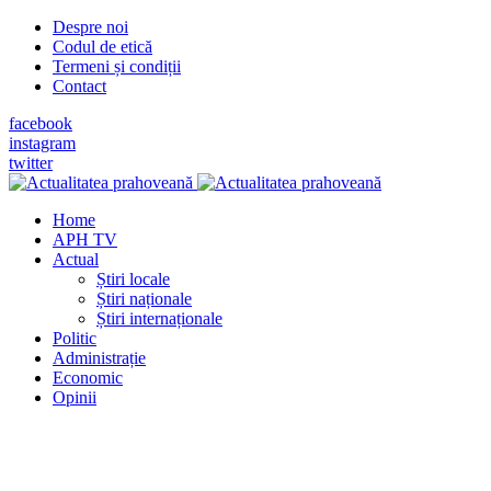
Despre noi
Codul de etică
Termeni și condiții
Contact
facebook
instagram
twitter
Home
APH TV
Actual
Știri locale
Știri naționale
Știri internaționale
Politic
Administrație
Economic
Opinii