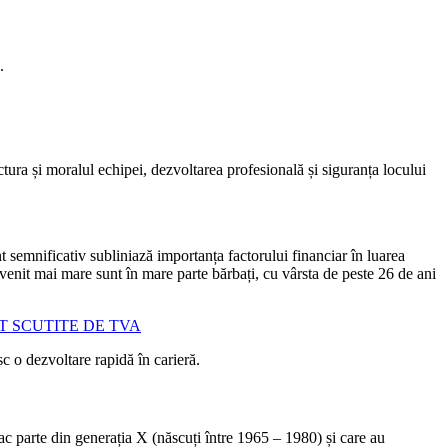
.
ctura și moralul echipei, dezvoltarea profesională și siguranța locului
 semnificativ subliniază importanța factorului financiar în luarea
venit mai mare sunt în mare parte bărbați, cu vârsta de peste 26 de ani
T SCUTITE DE TVA
sc o dezvoltare rapidă în carieră.
ac parte din generația X (născuți între 1965 – 1980) și care au