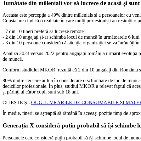
Jumătate din milleniali vor să lucreze de acasă și sunt
Aceasta este percepția a 49% dintre millenials și a persoanelor cu veni
Constatarea indică o realitate în care mulți profesioniști au resimțit o 
- 7 din 10 tineri preferă să lucreze remote
- 2 din 10 angajați și-ar schimba locul de muncă în următoarele 6 luni
- 3 din 10 persoane consideră că situația organizației se va înrăutăți î
Analiza 2023 versus 2022 pentru angajații români a urmărit evoluția pach
de muncă.
Conform studiului MKOR, rezultă că 2 din 10 angajați din România sun
80% dintre cei care ar lua în considerare o schimbare de loc de muncă a
deciziilor profesionale. În plus, studiul MKOR a relevat faptul că aceș
și părinți ai căror copii sunt sub 18 ani.
CITEȘTE ȘI:
OUG: LIVRĂRILE DE CONSUMABILE ȘI MATE
În medie, tinerii se așteaptă să rămână în aceeași poziție timp de aproxi
Generația X consideră puțin probabil să își schimbe 
Persoanele care consideră puțin probabil să își schimbe locul de muncă 