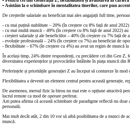
• Pentru cei din Generația Z, flexibilitatea și avansarea în carier
• Asistăm la o schimbare în mentalitatea tinerilor, care pun accent
De creșterile salariale au beneficiat mai ales angajații full time, pers
- cu mai puțină stabilitate – 20% (în creștere cu 8% față de anul 2022
- cu mai multă muncă – 49% (în creștere cu 8% față de anul 2022) au 
- creșteri salariale și ale beneficiilor – 40% (în creștere cu 7% față d
- evoluție profesională – 24% (în creștere cu 7%) au beneficiat de opor
- flexibilitate – 67% (în creștere cu 4%) au avut un regim de muncă la f
În același timp, 24% dintre respondenți, cu precădere cei din Gen Z, fe
diversitatea experiențelor și provocărilor întâlnite în piața muncii din
Preferințele și prioritățile generației Z au început să contureze în mod
Flexibilitatea a devenit un element central pentru această generație, r
De asemenea, mersul fizic la birou nu mai este o opțiune atractivă pent
lucrul remote ca mod de operare preferat.
Am putea afirma că această schimbare de paradigme reflectă nu doar adap
personală.
Mai mult decât atât, 2 din 10 vor să aibă posibilitatea de a munci de ac
muncă.