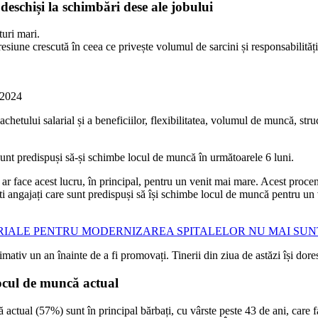
 deschiși la schimbări dese ale jobului
turi mari.
presiune crescută în ceea ce privește volumul de sarcini și responsabilități
n 2024
etului salarial și a beneficiilor, flexibilitatea, volumul de muncă, stru
t predispuși să-și schimbe locul de muncă în următoarele 6 luni.
r face acest lucru, în principal, pentru un venit mai mare. Acest procent
ti angajați care sunt predispuși să își schimbe locul de muncă pentru un 
RIALE PENTRU MODERNIZAREA SPITALELOR NU MAI SUN
mativ un an înainte de a fi promovați. Tinerii din ziua de astăzi își dore
locul de muncă actual
actual (57%) sunt în principal bărbați, cu vârste peste 43 de ani, care f