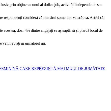
nclusiv prin obținerea unui al doilea job, activități independente sau
e respondenți consideră că numărul șomerilor va scădea. Astfel că,
 acestea, doar 4% dintre angajați se așteaptă să-și piardă locul de
se va înrăutăți în următorul an.
FEMININĂ CARE REPREZINTĂ MAI MULT DE JUMĂTATE