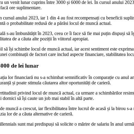
 cu un venit lunar cuprins între 3000 și 6000 de lei. În cursul anului 2023
ă facă ore suplimentare.
e în cursul anului 2023, iar 1 din 4 au fost recompensați cu beneficii supl
ntă o probabilitate redusă de a părăsi locul de muncă actual.
ă s-au îmbunătățit în 2023, ceea ce îi face să fie mai puțin dispuși să îș
itatea de a căuta alte poziții în viitorul apropiat.
să își schimbe locul de muncă actual, iar acest sentiment este exprimat, 
unei combinații de factori care includ aspecte financiare, stabilitatea lo
3000 de lei lunar
tuația lor financiară nu s-a schimbat semnificativ în comparație cu anul an
anță și poate stimula căutarea altor oportunități de carieră.
ncertitudinii privind locul de muncă actual, ca urmare a schimbărilor resim
 dornici să își caute un job mai stabil în altă parte.
de muncă a crescut, iar flexibilitatea între lucrul de acasă și la birou s-
zia lor de a căuta alternative de carieră.
nials sunt mai predispuși să solicite o mărire de salariu în anul următor