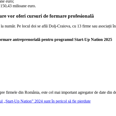
ane euro;
e 150,43 milioane euro.
care vor oferi cursuri de formare profesională
7 la număr. Pe locul doi se află Dolj-Craiova, cu 13 firme sau asociații îns
 formare antreprenorială pentru programul Start-Up Nation 2025
pre firmele din România, este cel mai important agregator de date din
ul „Start-Up Nation” 2024 sunt în pericol să fie pierdute