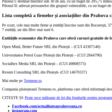
Pilonul I: destinat tinerilor sub 30 de ani, cu un buget de 295,75 milio
Pilonul II: adresat persoanelor din grupuri vulnerabile, cu un buget d
Lista completă a firmelor și asociațiilor din Prahova 
Pe scurt, cele mai multe firme și entități înscrise sunt din București, 3
7 entități, iar din Ilfov mai sunt 6.
Entitățile economice din Prahova care oferă cursuri gratuite de
Open Mind, Better Future SRL din Ploiești – (CUI 43307140)
Universitatea Petrol Gaze Ploiești din Ploiești – (CUI 2844790)
Socialhex Media SRL din Ploiești – (CUI 49808573)
Resum Consulting SRL din Ploiești- (CUI 14670337)
Mai multe pe
Termene.ro
Compania ploieșteană Termene.ro, platforma care oferă informaţii des
CITEȘTE ȘI:
Peste zece milioane de lei din fondurile pentru program
Facebook.com/actualitateaprahoveana.ro
instagram.com