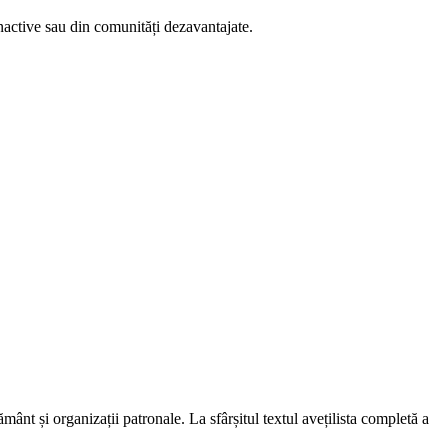
nactive sau din comunități dezavantajate.
mânt și organizații patronale. La sfârșitul textul avețilista completă a