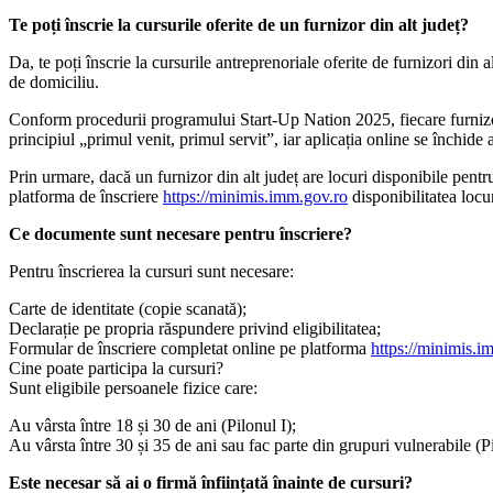
Te poți înscrie la cursurile oferite de un furnizor din alt județ?
Da, te poți înscrie la cursurile antreprenoriale oferite de furnizori din a
de domiciliu.
Conform procedurii programului Start-Up Nation 2025, fiecare furnizor de
principiul „primul venit, primul servit”, iar aplicația online se închid
Prin urmare, dacă un furnizor din alt județ are locuri disponibile pentru r
platforma de înscriere
https://minimis.imm.gov.ro
disponibilitatea locu
Ce documente sunt necesare pentru înscriere?
Pentru înscrierea la cursuri sunt necesare:
Carte de identitate (copie scanată);
Declarație pe propria răspundere privind eligibilitatea;
Formular de înscriere completat online pe platforma
https://minimis.i
Cine poate participa la cursuri?
Sunt eligibile persoanele fizice care:
Au vârsta între 18 și 30 de ani (Pilonul I);
Au vârsta între 30 și 35 de ani sau fac parte din grupuri vulnerabile (P
Este necesar să ai o firmă înființată înainte de cursuri?