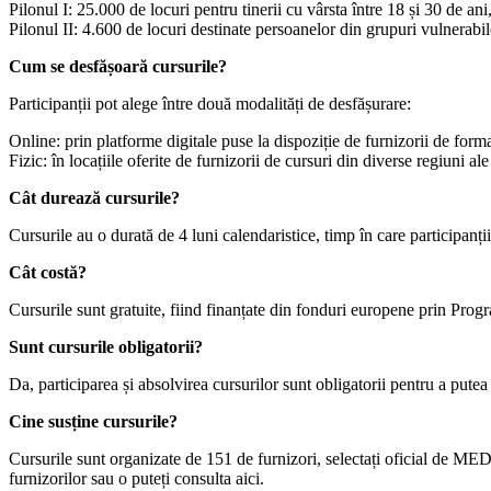
Pilonul I: 25.000 de locuri pentru tinerii cu vârsta între 18 și 30 de a
Pilonul II: 4.600 de locuri destinate persoanelor din grupuri vulnerab
Cum se desfășoară cursurile?
Participanții pot alege între două modalități de desfășurare:
Online: prin platforme digitale puse la dispoziție de furnizorii de form
Fizic: în locațiile oferite de furnizorii de cursuri din diverse regiuni ale 
Cât durează cursurile?
Cursurile au o durată de 4 luni calendaristice, timp în care participanț
Cât costă?
Cursurile sunt gratuite, fiind finanțate din fonduri europene prin Pr
Sunt cursurile obligatorii?
Da, participarea și absolvirea cursurilor sunt obligatorii pentru a put
Cine susține cursurile?
Cursurile sunt organizate de 151 de furnizori, selectați oficial de MEDAT
furnizorilor sau o puteți consulta aici.