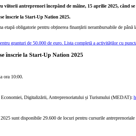
iitorii antreprenori începând de mâine, 15 aprilie 2025, când se la
 se înscrie la Start-Up Nation 2025.
ma etapă obligatorie pentru obținerea finanțării nerambursabile de până 
ntru granturi de 50.000 de euro. Lista completă a activităților cu punct
 se înscrie la Start-Up Nation 2025
la ora 10:00.
lui Economiei, Digitalizării, Antreprenoriatului și Turismului (MEDAT):
h
2025 sunt disponibile 29.600 de locuri pentru cursurile antreprenoriale 