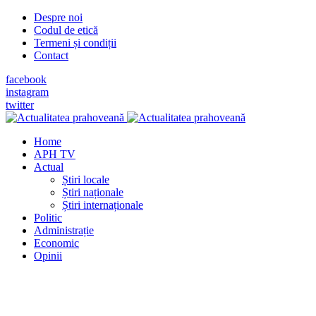
Despre noi
Codul de etică
Termeni și condiții
Contact
facebook
instagram
twitter
Home
APH TV
Actual
Știri locale
Știri naționale
Știri internaționale
Politic
Administrație
Economic
Opinii