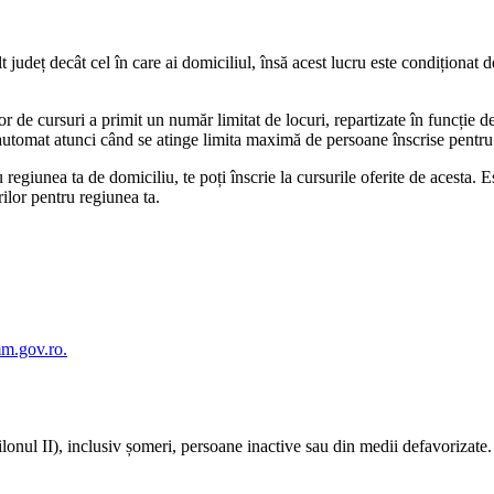
lt județ decât cel în care ai domiciliul, însă acest lucru este condiționat 
 cursuri a primit un număr limitat de locuri, repartizate în funcție de re
e automat atunci când se atinge limita maximă de persoane înscrise pentru 
egiunea ta de domiciliu, te poți înscrie la cursurile oferite de acesta. Est
rilor pentru regiunea ta.
mm.gov.ro.
ilonul II), inclusiv șomeri, persoane inactive sau din medii defavorizate.