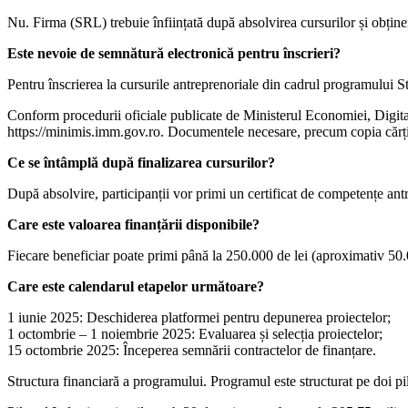
Nu. Firma (SRL) trebuie înființată după absolvirea cursurilor și obține
Este nevoie de semnătură electronică pentru înscrieri?
Pentru înscrierea la cursurile antreprenoriale din cadrul programului 
Conform procedurii oficiale publicate de Ministerul Economiei, Digital
https://minimis.imm.gov.ro. Documentele necesare, precum copia cărții d
Ce se întâmplă după finalizarea cursurilor?
După absolvire, participanții vor primi un certificat de competențe ant
Care este valoarea finanțării disponibile?
Fiecare beneficiar poate primi până la 250.000 de lei (aproximativ 5
Care este calendarul etapelor următoare?
1 iunie 2025: Deschiderea platformei pentru depunerea proiectelor;
1 octombrie – 1 noiembrie 2025: Evaluarea și selecția proiectelor;
15 octombrie 2025: Începerea semnării contractelor de finanțare.
Structura financiară a programului. Programul este structurat pe doi pi