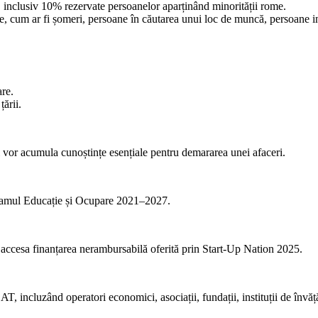
ni, inclusiv 10% rezervate persoanelor aparținând minorității rome.
ile, cum ar fi șomeri, persoane în căutarea unui loc de muncă, persoane i
are.
țării.
ii vor acumula cunoștințe esențiale pentru demararea unei afaceri.
ogramul Educație și Ocupare 2021–2027.
ea accesa finanțarea nerambursabilă oferită prin Start-Up Nation 2025.
, incluzând operatori economici, asociații, fundații, instituții de învăță