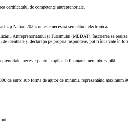
rea certificatului de competențe antreprenoriale.
Start-Up Nation 2025, nu este necesară semnătura electronică.
izării, Antreprenoriatului și Turismului (MEDAT), înscrierea se realize
e identitate și declarația pe propria răspundere, pot fi încărcate în for
reprenoriale, necesar pentru a aplica la finanțarea nerambursabilă.
0.000 de euro) sub formă de ajutor de minimis, reprezentând maximum 90%
loni: