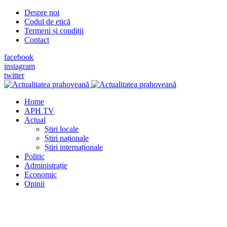
Despre noi
Codul de etică
Termeni și condiții
Contact
facebook
instagram
twitter
Home
APH TV
Actual
Știri locale
Știri naționale
Știri internaționale
Politic
Administrație
Economic
Opinii