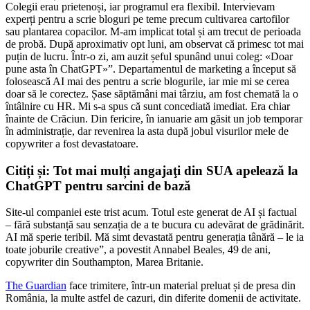
Colegii erau prietenoși, iar programul era flexibil. Intervievam
experți pentru a scrie bloguri pe teme precum cultivarea cartofilor
sau plantarea copacilor. M-am implicat total și am trecut de perioada
de probă. După aproximativ opt luni, am observat că primesc tot mai
puțin de lucru. Într-o zi, am auzit șeful spunând unui coleg: «Doar
pune asta în ChatGPT»”. Departamentul de marketing a început să
folosească AI mai des pentru a scrie blogurile, iar mie mi se cerea
doar să le corectez. Șase săptămâni mai târziu, am fost chemată la o
întâlnire cu HR. Mi s-a spus că sunt concediată imediat. Era chiar
înainte de Crăciun. Din fericire, în ianuarie am găsit un job temporar
în administrație, dar revenirea la asta după jobul visurilor mele de
copywriter a fost devastatoare.
Citiți și: Tot mai mulți angajaţi din SUA apelează la
ChatGPT pentru sarcini de bază
Site-ul companiei este trist acum. Totul este generat de AI și factual
– fără substanță sau senzația de a te bucura cu adevărat de grădinărit.
AI mă sperie teribil. Mă simt devastată pentru generația tânără – le ia
toate joburile creative”, a povestit Annabel Beales, 49 de ani,
copywriter din Southampton, Marea Britanie.
The Guardian
face trimitere, într-un material preluat și de presa din
România, la multe astfel de cazuri, din diferite domenii de activitate.