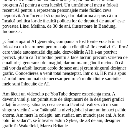
program AI pentru a crea lucrări. Un urmăritor al meu a folosit
recent AI pentru a reprezenta personajele mele făcând ceva
nepotrivit. Am încercat să raportez, dar platforma a spus că nu
încalcă politica lor de încalcă politica lor de drepturi de autor” este
povestea Linei Meilina, de 30 de ani, ilustratoare în Bandung,
Indonezia.
„Când a apărut AI generativ, compania a fost foarte vocală în a-l
folosi ca un instrument pentru a ajuta clienții să fie creativi. Ca firmă
care vinde automatizări digitale, dezvoltările AI li s-au potrivit
perfect. Știam că îl introduc pentru a face lucruri precum scrierea de
emailuri și generarea de imagini, dar nu m-am gândit niciodată că
mă vor da afară: lucram acolo de șase ani și eram singurul designer
grafic. Concedierea a venit total neașteptat. Într-o zi, HR mi-a spus
că rolul meu nu mai este necesar pentru că multe dintre sarcinile
mele sunt înlocuite de AI.
Am făcut un videoclip pe YouTube despre experiența mea. A
devenit viral și am primit sute de răspunsuri de la designeri grafici
aflați în aceeași situație, ceea ce m-a făcut să realizez că nu sunt
singura victimă – se întâmplă la nivel global și are un impact psihic
enorm. Am mers la colegiu, am studiat, am muncit șase ani. A fost
totul în zadar?”, se întreabă Jadun Sykes, de 28 de ani, designer
grafic în Wakefield, Marea Britanie.