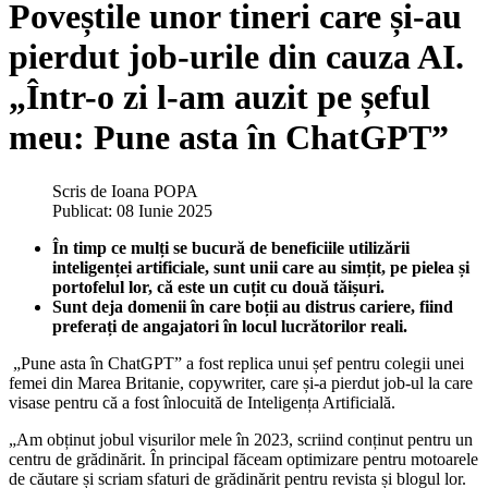
Poveștile unor tineri care și-au
pierdut job-urile din cauza AI.
„Într-o zi l-am auzit pe șeful
meu: Pune asta în ChatGPT”
Scris de
Ioana POPA
Publicat: 08 Iunie 2025
În timp ce mulți se bucură de beneficiile utilizării
inteligenței artificiale, sunt unii care au simțit, pe pielea și
portofelul lor, că este un cuțit cu două tăișuri.
Sunt deja domenii în care boții au distrus cariere, fiind
preferați de angajatori în locul lucrătorilor reali.
„Pune asta în ChatGPT” a fost replica unui șef pentru colegii unei
femei din Marea Britanie, copywriter, care și-a pierdut job-ul la care
visase pentru că a fost înlocuită de Inteligența Artificială.
„Am obținut jobul visurilor mele în 2023, scriind conținut pentru un
centru de grădinărit. În principal făceam optimizare pentru motoarele
de căutare și scriam sfaturi de grădinărit pentru revista și blogul lor.