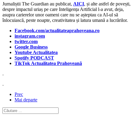
Jurnaliștii The Guardian au publicat,
AICI
, și alte astfel de povești,
despre impactul uriaș pe care Inteligența Artificial l-a avut, deja,
asupra carierelor unor oameni care nu se așteptau ca AI-ul să
înlocuiască, peste noapte, creativitatea și latura umană a lucrărilor.
Facebook.com/actualitateaprahoveana.ro
instagram.com
twitter.com
Google Business
Youtube Actualitatea
Spotify PODCAST
TikTok Actualitatea Prahoveană
.
.
Prec
Mai departe