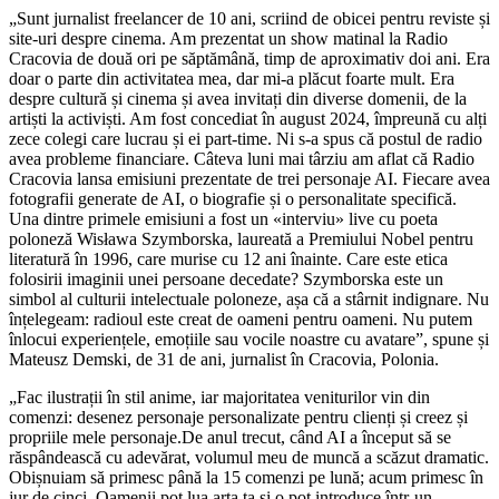
„Sunt jurnalist freelancer de 10 ani, scriind de obicei pentru reviste și
site-uri despre cinema. Am prezentat un show matinal la Radio
Cracovia de două ori pe săptămână, timp de aproximativ doi ani. Era
doar o parte din activitatea mea, dar mi-a plăcut foarte mult. Era
despre cultură și cinema și avea invitați din diverse domenii, de la
artiști la activiști. Am fost concediat în august 2024, împreună cu alți
zece colegi care lucrau și ei part-time. Ni s-a spus că postul de radio
avea probleme financiare. Câteva luni mai târziu am aflat că Radio
Cracovia lansa emisiuni prezentate de trei personaje AI. Fiecare avea
fotografii generate de AI, o biografie și o personalitate specifică.
Una dintre primele emisiuni a fost un «interviu» live cu poeta
poloneză Wisława Szymborska, laureată a Premiului Nobel pentru
literatură în 1996, care murise cu 12 ani înainte. Care este etica
folosirii imaginii unei persoane decedate? Szymborska este un
simbol al culturii intelectuale poloneze, așa că a stârnit indignare. Nu
înțelegeam: radioul este creat de oameni pentru oameni. Nu putem
înlocui experiențele, emoțiile sau vocile noastre cu avatare”, spune și
Mateusz Demski, de 31 de ani, jurnalist în Cracovia, Polonia.
„Fac ilustrații în stil anime, iar majoritatea veniturilor vin din
comenzi: desenez personaje personalizate pentru clienți și creez și
propriile mele personaje.De anul trecut, când AI a început să se
răspândească cu adevărat, volumul meu de muncă a scăzut dramatic.
Obișnuiam să primesc până la 15 comenzi pe lună; acum primesc în
jur de cinci. Oamenii pot lua arta ta și o pot introduce într-un