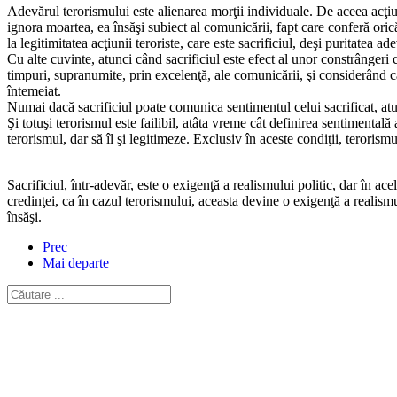
Adevărul terorismului este alienarea morţii individuale. De aceea acţiun
ignora moartea, ea însăşi subiect al comunicării, fapt care conferă orică
la legitimitatea acţiunii teroriste, care este sacrificiul, deşi puritatea a
Cu alte cuvinte, atunci când sacrificiul este efect al unor constrângeri c
timpuri, supranumite, prin excelenţă, ale comunicării, şi considerând că
întemeiat.
Numai dacă sacrificiul poate comunica sentimentul celui sacrificat, atun
Şi totuşi terorismul este failibil, atâta vreme cât definirea sentimental
terorismul, dar să îl şi legitimeze. Exclusiv în aceste condiţii, terorism
Sacrificiul, într-adevăr, este o exigenţă a realismului politic, dar în 
credinţei, ca în cazul terorismului, aceasta devine o exigenţă a realismul
însăşi.
Prec
Mai departe