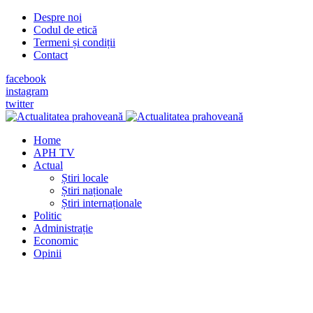
Despre noi
Codul de etică
Termeni și condiții
Contact
facebook
instagram
twitter
Home
APH TV
Actual
Știri locale
Știri naționale
Știri internaționale
Politic
Administrație
Economic
Opinii