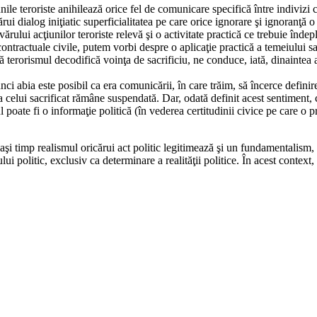
ile teroriste anihilează orice fel de comunicare specifică între indivizi 
rui dialog iniţiatic superficialitatea pe care orice ignorare şi ignoranţă 
devărului acţiunilor teroriste relevă şi o activitate practică ce trebuie înd
ontractuale civile, putem vorbi despre o aplicaţie practică a temeiului sacr
 terorismul decodifică voinţa de sacrificiu, ne conduce, iată, dinaintea ab
ci abia este posibil ca era comunicării, în care trăim, să încerce definir
ă a celui sacrificat rămâne suspendată. Dar, odată definit acest sentiment
ul poate fi o informaţie politică (în vederea certitudinii civice pe care o p
acelaşi timp realismul oricărui act politic legitimează şi un fundamentali
ui politic, exclusiv ca determinare a realităţii politice. În acest context,