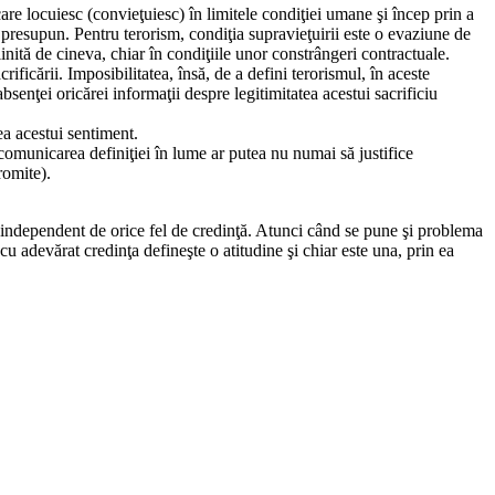
care locuiesc (convieţuiesc) în limitele condiţiei umane şi încep prin a
o presupun. Pentru terorism, condiţia supravieţuirii este o evaziune de
eplinită de cineva, chiar în condiţiile unor constrângeri contractuale.
ificării. Imposibilitatea, însă, de a defini terorismul, în aceste
senţei oricărei informaţii despre legitimitatea acestui sacrificiu
ea acestui sentiment.
, comunicarea definiţiei în lume ar putea nu numai să justifice
romite).
sm, independent de orice fel de credinţă. Atunci când se pune şi problema
 cu adevărat credinţa defineşte o atitudine şi chiar este una, prin ea