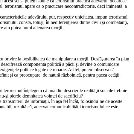
. În acest sens, putem spune că terorismul practică adevărul, deoarece
, terorismul apare ca o practicare necontradictorie, deci iminentă, a
 caracteristicile adevărului pur, respectiv unicitatea, impun terorismul
rismului constă, totuşi, în nediferenţierea dintre civili şi combatanţi,
 ce am putea numi alienarea morţii.
 cu privire la posibilitatea de manipulare a morţii. Desfăşurarea în plan
ul descifrează componenta politică a păcii şi devine o comunicare
 exigenţele politice legate de moarte. Astfel, putem observa că
finit şi ca preocupare, de natură războinică, pentru pacea cetăţii.
i terorismul înţelegem că una din descrierile realităţii sociale trebuie
u-şi pierde demnitatea voinţei de sacrificiu?
ransmiterii de informaţii, în aşa fel încât, folosindu-ne de aceste
ntabil, rezultă că, adecvat comunicabilităţii terorismului ce este