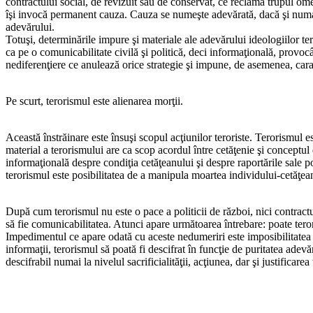
contractului social, de revizuit sau de conservat, ce reclamă trupul om
îşi invocă permanent cauza. Cauza se numeşte adevărată, dacă şi numai d
adevărului.
Totuşi, determinările impure şi materiale ale adevărului ideologiilor ter
ca pe o comunicabilitate civilă şi politică, deci informaţională, provocâ
nediferenţiere ce anulează orice strategie şi impune, de asemenea, carac
Pe scurt, terorismul este alienarea morţii.
Această înstrăinare este însuşi scopul acţiunilor teroriste. Terorismul es
material a terorismului are ca scop acordul între cetăţenie şi conceptu
informaţională despre condiţia cetăţeanului şi despre raportările sale p
terorismul este posibilitatea de a manipula moartea individului-cetăţean
După cum terorismul nu este o pace a politicii de război, nici contractul 
să fie comunicabilitatea. Atunci apare următoarea întrebare: poate tero
Impedimentul ce apare odată cu aceste nedumeriri este imposibilitatea d
informaţii, terorismul să poată fi descifrat în funcţie de puritatea adev
descifrabil numai la nivelul sacrificialităţii, acţiunea, dar şi justificarea