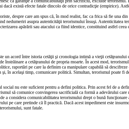
enesc ca garanţie a comunicabilităţii prin sacrificiu, exclude terorismul
acă există efecte fatale dincolo de orice contradicţie (empirice). Astfel
oriste, despre care am spus că, în mod realist, fac ca frica să fie una din
nd nedumeriri asupra autenticităţii terorismului însuşi. Autenticitatea tero
terizarea apărării sau atacului ca fiind identice, constituind astfel ceea
te un acord între istoria cetăţii şi cronologia intimă a vieţii cetăţeanului
l de înstrăinare a cetăţeanului de propria moarte. În acest mod, terorism
olitice, raportări pe care la definim ca manipulare capabilă să descifreze
 şi, în acelaşi timp, comunicare politică. Simultan, terorismul poate fi de
social nu este suficient pentru a defini politica. Prin acest fel de a defin
rismul să comunice convingerea sacrificială ca formă a adevărului care n
e a considera comunicabilitatea terorismului drept o bună funcţionare a t
ărului pe care pretinde că îl practică. Dacă acest impediment este insurmo
 terorismului, sunt fatale.