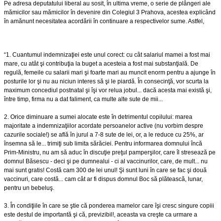
Pe adresa deputatului liberal au sosit, în ultima vreme, o serie de plângeri ale
mămicilor sau mămicilor în devenire din Colegiul 3 Prahova, acestea explicând
în amănunt necesitatea acordării în continuare a respectivelor sume. Astfel,
“1. Cuantumul indemnizaţiei este unul corect: cu cât salariul mamei a fost mai
mare, cu atât şi contribuţia la buget a acesteia a fost mai substanţială. De
regulă, femeile cu salarii mari şi foarte mari au muncit enorm pentru a ajunge în
posturile lor şi nu au niciun interes să şi le piardă. În consecinţă, vor scurta la
maximum concediul postnatal şi îşi vor relua jobul... dacă acesta mai există şi,
între timp, firma nu a dat faliment, ca multe alte sute de mii...
2. Orice diminuare a sumei alocate este în detrimentul copilului: marea
majoritate a indemnizaţiilor acordate persoanelor active (nu vorbim despre
cazurile sociale!) se află în jurul a 7-8 sute de lei, or, a le reduce cu 25%, ar
însemna să le... trimiţi sub limita sărăciei. Pentru informarea domnului încă
Prim-Ministru, nu am să aduc în discuţie preţul pamperşilor, care îl stresează pe
domnul Băsescu - deci şi pe dumnealui - ci al vaccinurilor, care, de mult... nu
mai sunt gratis! Costă cam 300 de lei unul! Şi sunt luni în care se fac şi două
vaccinuri, care costă... cam cât ar fi dispus domnul Boc să plătească, lunar,
pentru un bebeluş.
3. În condiţiile în care se ştie că ponderea mamelor care îşi cresc singure copiii
este destul de importantă şi că, previzibil!, aceasta va creşte ca urmare a