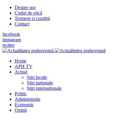
Despre noi
Codul de etică
Termeni și condiții
Contact
facebook
instagram
twitter
Home
APH TV
Actual
Știri locale
Știri naționale
Știri internaționale
Politic
Administrație
Economic
Opinii