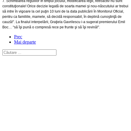
7. Schimbarea regulilor în timpul jocului, modificarea legii, retroactiv nu sunt
constituţionale! Orice decizie legată de soarta mamei şi nou-născutului ar trebui
să intre în vigoare la cel puţin 10 luni de la data publicării în Monitorul Oficial,
pentru ca familiile, mamele, să decidă responsabil, în deplină cunoştinţă de
cauză!”. La finalul interpelării, Graţiela Gavrilescu i-a sugerat premierului Emil
Boc… “să îşi pună o compresă rece pe frunte şi să îşi revină!”.
Prec
Mai departe