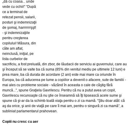
„dă cu coasa... unde
vede cu ochii!” “După
ce a terminat de
retezat pensii, salarii,
posturi şi indemnizaţii
de şomaj, harrrrrrrşşt!
- şi indemnizaţiile
pentru creşterea
copilului! Măsura, din
câte am aflat,
neinclusă, iniţial, pe
lista curbelor de
sacrificiu, a fost preluată, din zbor, de lăudacii de serviciu ai guvernului, care au
şi început să se vaite ba că suma (85% din venitul mediu pe ultimele 12 luni) e
prea mare, ba că durata de acordare (2 ani) este mai mare ca oriunde în
Europa, ba că aducerea pe lume a copiilor a devenit o afacere, sute de familii -
mai ales cu probleme sociale - văzând în aceasta o cale de câştig fără
muncă...”, spune Graţiela Gavrilescu. Pentru că nu a putut avea un copil,
Gavrilescu recunoaşte că nu ştie ce înseamnă să îţi lipsească acele sume şi
spune că şi-ar da la schimb toată viaţa pentru o zi ca mamă. “Ştiu doar atât: că
aş da orice, şi anii de viaţă pe care îi mai am, pentru o singură zi ca mamă”, a
subliniat parlamentarul prahovean.
Copiii nu cresc cu aer