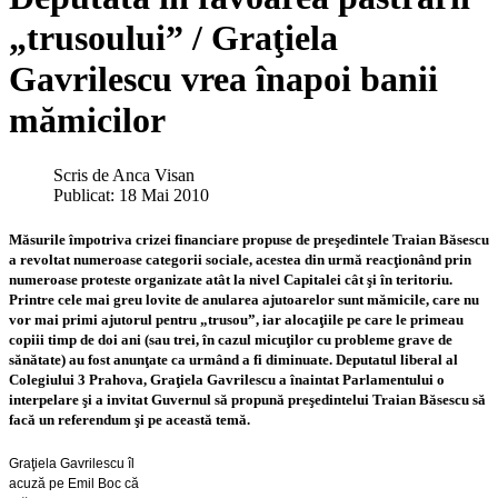
„trusoului” / Graţiela
Gavrilescu vrea înapoi banii
mămicilor
Scris de
Anca Visan
Publicat: 18 Mai 2010
Măsurile împotriva crizei financiare propuse de preşedintele Traian Băsescu
a revoltat numeroase categorii sociale, acestea din urmă reacţionând prin
numeroase proteste organizate atât la nivel Capitalei cât şi în teritoriu.
Printre cele mai greu lovite de anularea ajutoarelor sunt mămicile, care nu
vor mai primi ajutorul pentru „trusou”, iar alocaţiile pe care le primeau
copiii timp de doi ani (sau trei, în cazul micuţilor cu probleme grave de
sănătate) au fost anunţate ca urmând a fi diminuate. Deputatul liberal al
Colegiului 3 Prahova, Graţiela Gavrilescu a înaintat Parlamentului o
interpelare şi a invitat Guvernul să propună preşedintelui Traian Băsescu să
facă un referendum şi pe această temă.
Graţiela Gavrilescu îl
acuză pe Emil Boc că