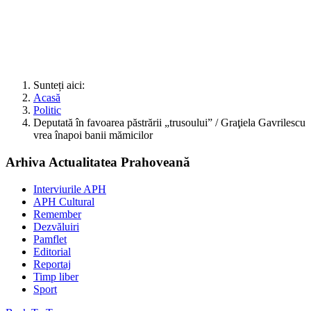
Sunteți aici:
Acasă
Politic
Deputată în favoarea păstrării „trusoului” / Graţiela Gavrilescu
vrea înapoi banii mămicilor
Arhiva Actualitatea Prahoveană
Interviurile APH
APH Cultural
Remember
Dezvăluiri
Pamflet
Editorial
Reportaj
Timp liber
Sport