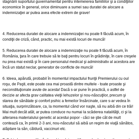
stagnării suportului guvernamental pentru întemeierea familiilor şi a condiţiilor
economice în general, orice diminuare a sumei sau duratei de alocare a
indemnizaţiei ar putea avea efecte extrem de grave!
4. Reducerea duratei de alocare a indemnizaţiei nu poate fi făcută acum, în
condiţii de criză, când, practic, nu mai există locuri de muncă!
5. Reducerea duratei de alocare a indemnizaţie nu poate fi făcută acum, în
România, ţara în care trebuie să te baţi pentru locuri în grădiniţe, în care creşele
nu prea mai există şi în care personalul medical şi administrativ al acestora are
încă un statut neclar, generator de conflicte de muncă!
6. Ideea, apărută, probabil în momentul impactului frunţii Premierului cu oul
roşu, de Paşti, este poate cea mai proastă dintre multele - toate proaste şi
neconstituţionale avute de acesta! Dacă s-ar pune în practică, o astfel de
decizie ar afecta grav calitatea vieţii lehuzelor şi nou-născuţilor, precum şi
starea de sănătate şi confort psihic a femeilor însărcinate, care s-ar vedea în
situaţia, surprinzătoare, ca, la momentul când vor naşte, să nu aibă din ce trăi!
Mai mult decât atât, ar putea conduce nu numai la scăderea natalităţii, ci şi la
alterarea materialului genetic al acestui popor - căci se ştie cât de mult
contează ca, în primii 2-3 ani, nou-născutul să aibă un regim de viaţă sănătos,
alăptare la sân, căldură, vaccinuri etc.