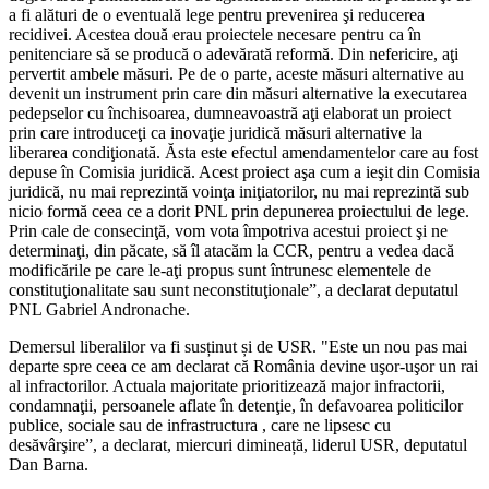
a fi alături de o eventuală lege pentru prevenirea şi reducerea
recidivei. Acestea două erau proiectele necesare pentru ca în
penitenciare să se producă o adevărată reformă. Din nefericire, aţi
pervertit ambele măsuri. Pe de o parte, aceste măsuri alternative au
devenit un instrument prin care din măsuri alternative la executarea
pedepselor cu închisoarea, dumneavoastră aţi elaborat un proiect
prin care introduceţi ca inovaţie juridică măsuri alternative la
liberarea condiţionată. Ăsta este efectul amendamentelor care au fost
depuse în Comisia juridică. Acest proiect aşa cum a ieşit din Comisia
juridică, nu mai reprezintă voinţa iniţiatorilor, nu mai reprezintă sub
nicio formă ceea ce a dorit PNL prin depunerea proiectului de lege.
Prin cale de consecinţă, vom vota împotriva acestui proiect şi ne
determinaţi, din păcate, să îl atacăm la CCR, pentru a vedea dacă
modificările pe care le-aţi propus sunt întrunesc elementele de
constituţionalitate sau sunt neconstituţionale”, a declarat deputatul
PNL Gabriel Andronache.
Demersul liberalilor va fi susținut și de USR. "Este un nou pas mai
departe spre ceea ce am declarat că România devine uşor-uşor un rai
al infractorilor. Actuala majoritate prioritizează major infractorii,
condamnaţii, persoanele aflate în detenţie, în defavoarea politicilor
publice, sociale sau de infrastructura , care ne lipsesc cu
desăvârşire”, a declarat, miercuri dimineață, liderul USR, deputatul
Dan Barna.