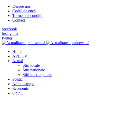
Despre noi
Codul de etică
Termeni și condiții
Contact
facebook
instagram
twitter
Home
APH TV
Actual
Știri locale
Știri naționale
Știri internaționale
Politic
Administrație
Economic
Opinii