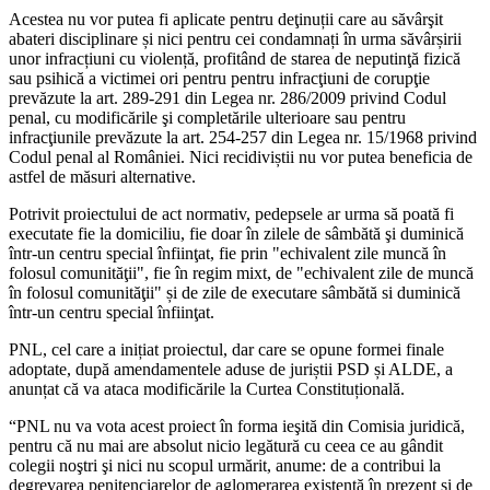
Acestea nu vor putea fi aplicate pentru deţinuții care au săvârşit
abateri disciplinare și nici pentru cei condamnați în urma săvârșirii
unor infracțiuni cu violență, profitând de starea de neputinţă fizică
sau psihică a victimei ori pentru pentru infracţiuni de corupţie
prevăzute la art. 289-291 din Legea nr. 286/2009 privind Codul
penal, cu modificările şi completările ulterioare sau pentru
infracţiunile prevăzute la art. 254-257 din Legea nr. 15/1968 privind
Codul penal al României. Nici recidiviștii nu vor putea beneficia de
astfel de măsuri alternative.
Potrivit proiectului de act normativ, pedepsele ar urma să poată fi
executate fie la domiciliu, fie doar în zilele de sâmbătă şi duminică
într-un centru special înfiinţat, fie prin "echivalent zile muncă în
folosul comunităţii", fie în regim mixt, de "echivalent zile de muncă
în folosul comunităţii" și de zile de executare sâmbătă si duminică
într-un centru special înfiinţat.
PNL, cel care a inițiat proiectul, dar care se opune formei finale
adoptate, după amendamentele aduse de juriștii PSD și ALDE, a
anunțat că va ataca modificările la Curtea Constituțională.
“PNL nu va vota acest proiect în forma ieşită din Comisia juridică,
pentru că nu mai are absolut nicio legătură cu ceea ce au gândit
colegii noştri şi nici nu scopul urmărit, anume: de a contribui la
degrevarea penitenciarelor de aglomerarea existentă în prezent şi de