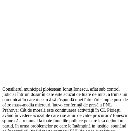
Consilierul municipal ploieștean Ionuț Ionescu, aflat sub control
judiciar într-un dosar în care este acuzat de luare de mită, a trimis un
comunicat în care încearcă să răspundă unei întrebări simple puse de
către mass-media miercuri, într-o conferință de presă a PNL
Prahova: Cât de morală este continuarea activității în CL Ploiești,
având în vedere acuzațiile care i se aduc de către procurori? Ionescu
spune că a renunțat la toate funcțiile politice pe care le-a deținut în
partid, în urma problemelor pe care le întâmpină în justiție, spunând