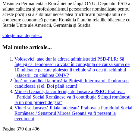
Misiunea Permanentă a României pe lângă ONU. Deputatul PSD a
salutat calitatea și profesionalismul persoanelor nominalizate pentru
aceste poziții și a subliniat necesitatea fructificării potențialului de
cooperare economică pe care România îl are în relațiile bilaterale cu
Statele Unite ale Americii, Germania și Suedia.
Citește mai departe...
Mai multe articole...
Volosevici, atac dur la adresa administrației PSD-PLR: Să
înțeleg că Teodorescu a votat în cunoștință de cauză suma de
10 milioane pe care ploieștenii trebuie să o dea în schimbul
„afacerii" cu clădirea OMV?
Încă un candidat la primăria Ploiești: Interimarul Teodorescu
candidează și el. Doi până acum!
Mircea Geoană, la conferința de lansare a PSRO Prahova:
„Partidul Social Românesc va fi contribuția Stângii românești
la un nou proiect de țară"
Vineri se lansează filiala județeană Prahova a Partidului Social
Românesc / Senatorul Mircea Geoană va fi prezent la
eveniment
Pagina 370 din 496