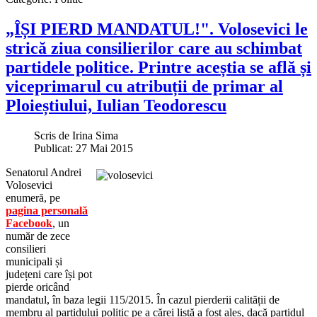
„ÎȘI PIERD MANDATUL!". Volosevici le
strică ziua consilierilor care au schimbat
partidele politice. Printre aceștia se află și
viceprimarul cu atribuții de primar al
Ploieștiului, Iulian Teodorescu
Scris de
Irina Sima
Publicat: 27 Mai 2015
Senatorul Andrei
Volosevici
enumeră, pe
pagina personală
Facebook
, un
număr de zece
consilieri
municipali și
județeni care își pot
pierde oricând
mandatul, în baza legii 115/2015. În cazul pierderii calității de
membru al partidului politic pe a cărei listă a fost ales, dacă partidul