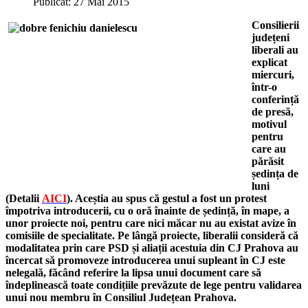
Publicat: 27 Mai 2015
Consilierii
județeni
liberali au
explicat
miercuri,
într-o
conferință
de presă,
motivul
pentru
care au
părăsit
ședința de
luni
(Detalii
AICI
). Aceștia au spus că gestul a fost un protest
împotriva introducerii, cu o oră înainte de ședință, în mape, a
unor proiecte noi, pentru care nici măcar nu au existat avize în
comisiile de specialitate. Pe lângă proiecte, liberalii consideră că
modalitatea prin care PSD și aliații acestuia din CJ Prahova au
încercat să promoveze introducerea unui supleant în CJ este
nelegală, făcând referire la lipsa unui document care să
îndeplinească toate condițiile prevăzute de lege pentru validarea
unui nou membru în Consiliul Județean Prahova.