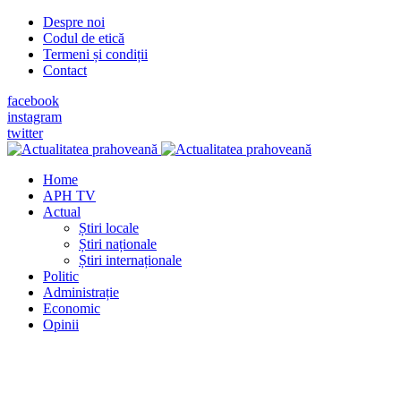
Despre noi
Codul de etică
Termeni și condiții
Contact
facebook
instagram
twitter
Home
APH TV
Actual
Știri locale
Știri naționale
Știri internaționale
Politic
Administrație
Economic
Opinii