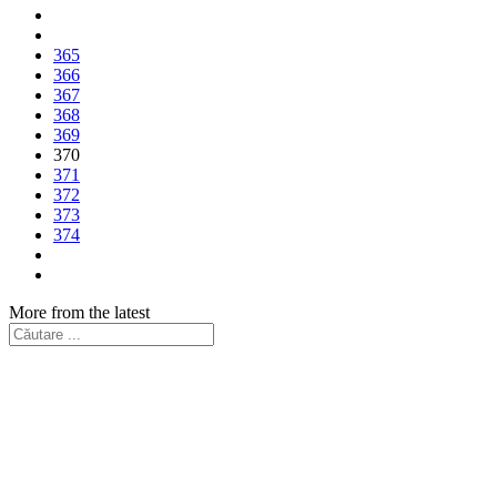
365
366
367
368
369
370
371
372
373
374
More from the latest