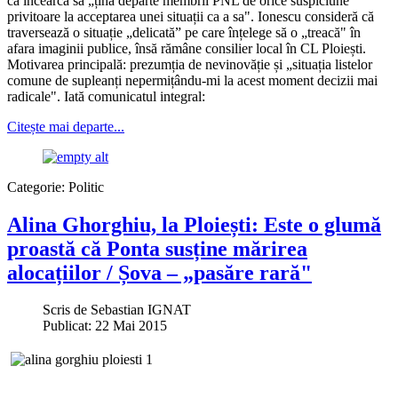
că încearcă să „țină departe membrii PNL de orice suspiciune
privitoare la acceptarea unei situații ca a sa". Ionescu consideră că
traversează o situație „delicată” pe care înțelege să o „treacă" în
afara imaginii publice, însă rămâne consilier local în CL Ploiești.
Motivarea principală: prezumția de nevinovăție și „situația listelor
comune de supleanți nepermițându-mi la acest moment decizii mai
radicale". Iată comunicatul integral:
Citește mai departe...
Categorie:
Politic
Alina Ghorghiu, la Ploiești: Este o glumă
proastă că Ponta susține mărirea
alocațiilor / Șova – „pasăre rară"
Scris de
Sebastian IGNAT
Publicat: 22 Mai 2015