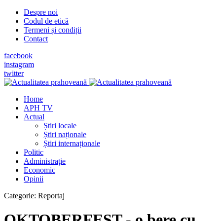
Despre noi
Codul de etică
Termeni și condiții
Contact
facebook
instagram
twitter
Home
APH TV
Actual
Știri locale
Știri naționale
Știri internaționale
Politic
Administrație
Economic
Opinii
Categorie:
Reportaj
OKTOBERFEST - o bere cu