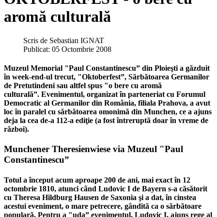
aromă culturală
Scris de
Sebastian IGNAT
Publicat: 05 Octombrie 2008
Muzeul Memorial "Paul Constantinescu” din Ploieşti a găzduit
în week-end-ul trecut, "Oktoberfest”, Sărbătoarea Germanilor
de Pretutindeni sau altfel spus "o bere cu aromă
culturală”. Evenimentul, organizat în parteneriat cu Forumul
Democratic al Germanilor din România, filiala Prahova, a avut
loc în paralel cu sărbătoarea omonimă din Munchen, ce a ajuns
deja la cea de-a 112-a ediţie (a fost întreruptă doar în vreme de
război).
Munchener Theresienwiese via Muzeul "Paul
Constantinescu”
Totul a început acum aproape 200 de ani, mai exact în 12
octombrie 1810, atunci când Ludovic I de Bayern s-a căsătorit
cu Theresa Hildburg Hausen de Saxonia şi a dat, în cinstea
acestui eveniment, o mare petrecere, gândită ca o sărbătoare
populară. Pentru a "uda” evenimentul, Ludovic I, ajuns rege al