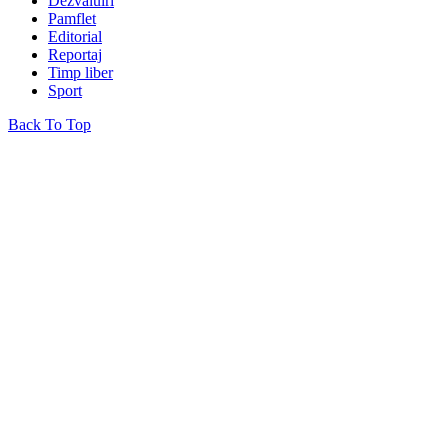
Dezvăluiri
Pamflet
Editorial
Reportaj
Timp liber
Sport
Back To Top