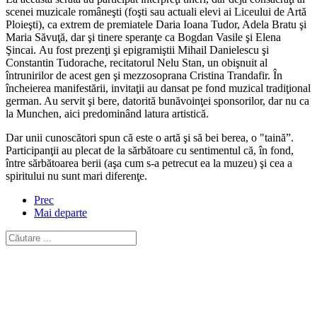
scenei muzicale româneşti (foşti sau actuali elevi ai Liceului de Artă
Ploieşti), ca extrem de premiatele Daria Ioana Tudor, Adela Bratu şi
Maria Săvuţă, dar şi tinere speranţe ca Bogdan Vasile şi Elena
Şincai. Au fost prezenţi şi epigramiştii Mihail Danielescu şi
Constantin Tudorache, recitatorul Nelu Stan, un obişnuit al
întrunirilor de acest gen şi mezzosoprana Cristina Trandafir. În
încheierea manifestării, invitaţii au dansat pe fond muzical tradiţional
german. Au servit şi bere, datorită bunăvoinţei sponsorilor, dar nu ca
la Munchen, aici predominând latura artistică.
Dar unii cunoscători spun că este o artă şi să bei berea, o "taină”.
Participanţii au plecat de la sărbătoare cu sentimentul că, în fond,
între sărbătoarea berii (aşa cum s-a petrecut ea la muzeu) şi cea a
spiritului nu sunt mari diferenţe.
Prec
Mai departe