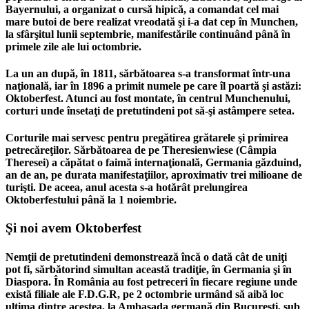
Bayernului, a organizat o cursă hipică, a comandat cel mai
mare butoi de bere realizat vreodată şi i-a dat cep în Munchen,
la sfârşitul lunii septembrie, manifestările continuând până în
primele zile ale lui octombrie.
La un an după, în 1811, sărbătoarea s-a transformat într-una
naţională, iar în 1896 a primit numele pe care îl poartă şi astăzi:
Oktoberfest. Atunci au fost montate, în centrul Munchenului,
corturi unde însetaţi de pretutindeni pot să-şi astâmpere setea.
Corturile mai servesc pentru pregătirea grătarele şi primirea
petrecăreţilor. Sărbătoarea de pe Theresienwiese (Câmpia
Theresei) a căpătat o faimă internaţională, Germania găzduind,
an de an, pe durata manifestaţiilor, aproximativ trei milioane de
turişti. De aceea, anul acesta s-a hotărât prelungirea
Oktoberfestului până la 1 noiembrie.
Şi noi avem Oktoberfest
Nemţii de pretutindeni demonstrează încă o dată cât de uniţi
pot fi, sărbătorind simultan această tradiţie, în Germania şi în
Diaspora. În România au fost petreceri în fiecare regiune unde
există filiale ale F.D.G.R, pe 2 octombrie urmând să aibă loc
ultima dintre acestea, la Ambasada germană din Bucureşti, sub