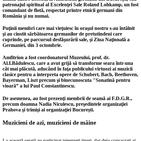
patronajul spiritual al Excelenţei Sale Roland Lohkamp, un fost
comandant de flotă, respectat printre etnicii germani din
România şi nu numai.
Puţinii membri care mai vieţuiesc în oraşul nostru s-au întâlnit
şi au cinstit sărbătoarea germanilor de pretutindeni care
cuprinde, pe parcursul desfăşurării sale, şi Ziua Naţională a
Germaniei, din 3 octombrie.
Amfitrion a fost coordonatorul Muzeului, prof. dr.
Al.I.Bădulescu, care a avut grijă să transforme seara într-una
cât mai plăcută, aducând în faţa publicului virtuozi ai muzicii
clasice pentru a interpreta opere de Schubert, Bach, Beethoven,
Bayerman, Liszt precum şi binecunoscuta "Sonatină pentru
vioară” a lui Paul Constantinescu.
De asemenea, au fost prezenţi membrii de seamă ai F.D.G.R.,
precum doamna Nadia Niculescu, preşedintele organizaţiei
Prahova şi trimişi ai organizaţiei Bucureşti.
Muzicieni de azi, muzicieni de mâine
La această serată au participat interpreţi tineri, dar deja consacraţi ai