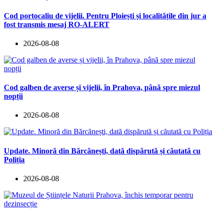
Cod portocaliu de vijelii. Pentru Ploiești și localitățile din jur a
fost transmis mesaj RO-ALERT
2026-08-08
Cod galben de averse și vijelii, în Prahova, până spre miezul
nopții
2026-08-08
Update. Minoră din Bărcănești, dată dispărută și căutată cu
Poliția
2026-08-08