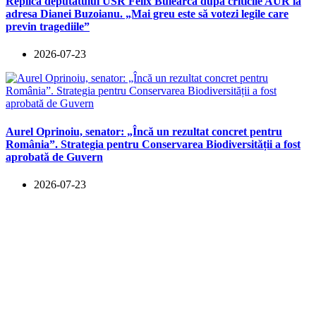
Replica deputatului USR Felix Bulearcă după criticile AUR la
adresa Dianei Buzoianu. „Mai greu este să votezi legile care
previn tragediile”
2026-07-23
Aurel Oprinoiu, senator: „Încă un rezultat concret pentru
România”. Strategia pentru Conservarea Biodiversității a fost
aprobată de Guvern
2026-07-23