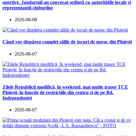
sportive. Jandarmii au convocat ședință cu autoritățile locale și
reprezentanții cluburilor
2026-08-08
Când vor dispărea complet sălile de jocuri de noroc din Ploiești
2026-08-07
Zilele Republicii modifică, în weekend, mai multe trasee TCE
Ploiești, în funcție de restricțiile din centru și de pe Bd.
Independenței
2026-08-07