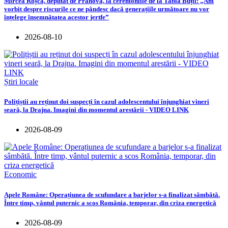
Mircea Roșca, deputat de Prahova, la ceremoniile de la Tabla Buții: „Am
vorbit despre riscurile ce ne pândesc dacă generațiile următoare nu vor
înțelege însemnătatea acestor jertfe”
2026-08-10
Știri locale
Polițiștii au reținut doi suspecți în cazul adolescentului înjunghiat vineri
seară, la Drajna. Imagini din momentul arestării - VIDEO LINK
2026-08-09
Economic
Apele Române: Operațiunea de scufundare a barjelor s-a finalizat sâmbătă.
Între timp, vântul puternic a scos România, temporar, din criza energetică
2026-08-09