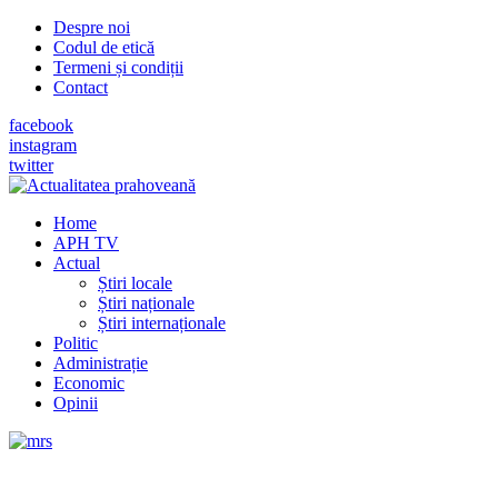
Despre noi
Codul de etică
Termeni și condiții
Contact
facebook
instagram
twitter
Home
APH TV
Actual
Știri locale
Știri naționale
Știri internaționale
Politic
Administrație
Economic
Opinii