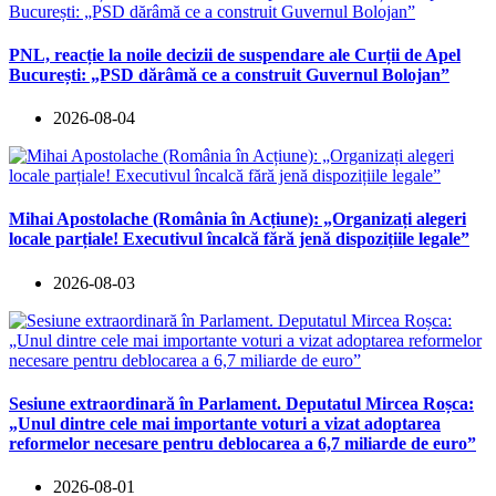
PNL, reacție la noile decizii de suspendare ale Curții de Apel
București: „PSD dărâmă ce a construit Guvernul Bolojan”
2026-08-04
Mihai Apostolache (România în Acțiune): „Organizați alegeri
locale parțiale! Executivul încalcă fără jenă dispozițiile legale”
2026-08-03
Sesiune extraordinară în Parlament. Deputatul Mircea Roșca:
„Unul dintre cele mai importante voturi a vizat adoptarea
reformelor necesare pentru deblocarea a 6,7 miliarde de euro”
2026-08-01