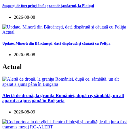
Suspecți de furt prinși în flagrant de jandarmi, la Ploiești
2026-08-08
Actual
Update. Minoră din Bărcănești, dată dispărută și căutată cu Poliția
2026-08-08
Actual
Alertă de dronă, la granița României, după ce, sâmbătă, un alt
aparat a ajuns până în Bulgaria
2026-08-09