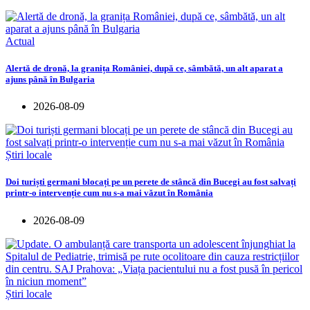
Actual
Alertă de dronă, la granița României, după ce, sâmbătă, un alt aparat a
ajuns până în Bulgaria
2026-08-09
Știri locale
Doi turiști germani blocați pe un perete de stâncă din Bucegi au fost salvați
printr-o intervenție cum nu s-a mai văzut în România
2026-08-09
Știri locale