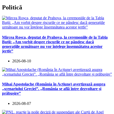
Politică
Mircea Roșca, deputat de Prahova, la ceremoniile de la Tabla
Buții: „Am vorbit despre riscurile ce ne pândesc dacă
generațiile următoare nu vor înțelege însemnătatea acestor
jertfe”
2026-08-10
Mihai Apostolache (România în Acțiune) avertizează asupra
„scenariului Greciei”. „România se află între dezvoltare și
prăbușire”
2026-08-07