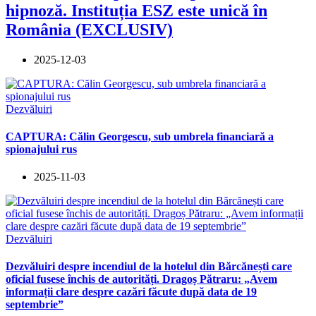
hipnoză. Instituția ESZ este unică în
România (EXCLUSIV)
2025-12-03
Dezvăluiri
CAPTURA: Călin Georgescu, sub umbrela financiară a
spionajului rus
2025-11-03
Dezvăluiri
Dezvăluiri despre incendiul de la hotelul din Bărcănești care
oficial fusese închis de autorități. Dragoș Pătraru: „Avem
informații clare despre cazări făcute după data de 19
septembrie”