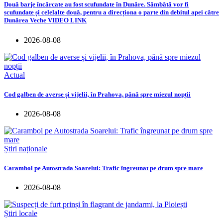
Două barje încărcate au fost scufundate în Dunăre. Sâmbătă vor fi
scufundate și celelalte două, pentru a direcționa o parte din debitul apei către
Dunărea Veche VIDEO LINK
2026-08-08
Actual
Cod galben de averse și vijelii, în Prahova, până spre miezul nopții
2026-08-08
Știri naționale
Carambol pe Autostrada Soarelui: Trafic îngreunat pe drum spre mare
2026-08-08
Știri locale