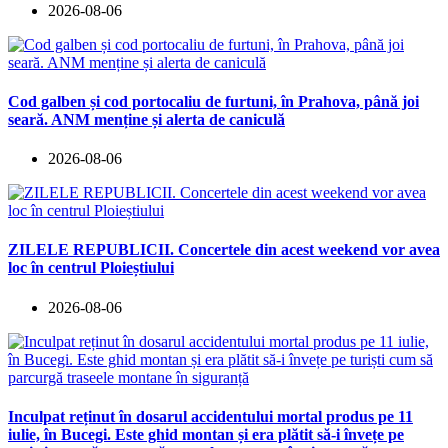
2026-08-06
Cod galben și cod portocaliu de furtuni, în Prahova, până joi
seară. ANM menține și alerta de caniculă
2026-08-06
ZILELE REPUBLICII. Concertele din acest weekend vor avea
loc în centrul Ploieștiului
2026-08-06
Inculpat reținut în dosarul accidentului mortal produs pe 11
iulie, în Bucegi. Este ghid montan și era plătit să-i învețe pe