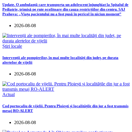
Update. O ambulanță care transporta un adolescent înjunghiat la Spitalul de
Pediatrie, trimisă pe rute ocolitoare din cauza restricțiilor din centru. SAJ
Prahova: „Viața pacientului nu a fost pusă în pericol în niciun moment”
2026-08-08
Știri locale
Intervenții ale pompierilor, în mai multe localități din județ, pe durata
alertelor de vijelii
2026-08-08
Actual
Cod portocaliu de vijelii. Pentru Ploiești și localitățile din jur a fost transmis
mesaj RO-ALERT
2026-08-08