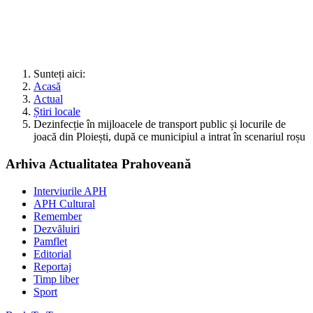
Sunteți aici:
Acasă
Actual
Știri locale
Dezinfecție în mijloacele de transport public și locurile de
joacă din Ploiești, după ce municipiul a intrat în scenariul roșu
Arhiva Actualitatea Prahoveană
Interviurile APH
APH Cultural
Remember
Dezvăluiri
Pamflet
Editorial
Reportaj
Timp liber
Sport