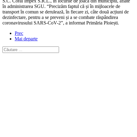
S.C. Coral Impex S.R.L., în locurile de joacă din municipiu, aflate
în administrarea SGU. “Precizăm faptul că și în mijloacele de
transport în comun se derulează, în fiecare zi, câte două acțiuni de
dezinfectare, pentru a se preveni și a se combate răspândirea
coronavirusului SARS-CoV-2”, a informat Primăria Ploiești.
Prec
Mai departe