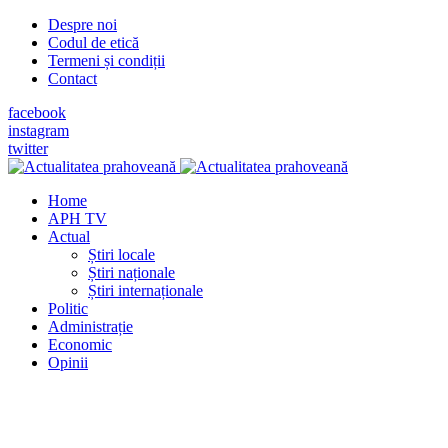
Despre noi
Codul de etică
Termeni și condiții
Contact
facebook
instagram
twitter
Home
APH TV
Actual
Știri locale
Știri naționale
Știri internaționale
Politic
Administrație
Economic
Opinii