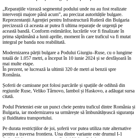
„Reparațiile vizează segmentul podului unde nu au fost realizate
intervenții majore până acum”, au precizat autoritățile bulgare.
Reprezentanții Agenției pentru Infrastructură Rutieră din Bulgaria
precizează că aceasta ar putea fi ultima reparație de urgență pe
această bandă. Conform estimărilor, lucrările vor fi finalizate în
prima săptămână a lunii aprilie, moment în care traficul va fi mutat
integral pe banda nou reabilitată.
Modernizarea părții bulgare a Podului Giurgiu–Ruse, cu o lungime
totală de 1.057 metri, a început în 10 iunie 2024 și se desfășoară în
mai multe etape.
În prezent, se lucrează la ultimii 320 de metri ai benzii spre
România.
Șoferii de camioane pot folosi parcările și spațiile de odihnă din
regiunile Ruse, Veliko Târnovo, Iambol și Haskovo, a adăugat sursa
citată.
Podul Prieteniei este un punct cheie pentru traficul dintre România și
Bulgaria, iar modernizarea sa urmărește să îmbunătățească siguranța
și fluiditatea transportului.
Pe durata restricțiilor de joi, șoferii vor putea utiliza rute alternative
pentru a traversa frontiera. Una dintre variante este drumul I-1