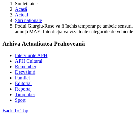
Sunteți aici:
Acasă
Actual
Știri naționale
Podul Giurgiu-Ruse va fi închis temporar pe ambele sensuri,
anunță MAE. Interdicția va viza toate categoriile de vehicule
Arhiva Actualitatea Prahoveană
Interviurile APH
APH Cultural
Remember
Dezvăluiri
Pamflet
Editorial
Reportaj
Timp liber
Sport
Back To Top