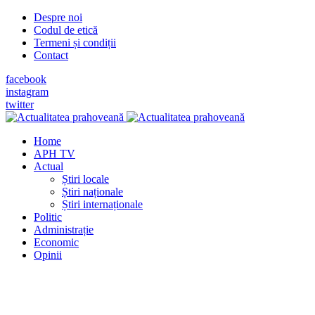
Despre noi
Codul de etică
Termeni și condiții
Contact
facebook
instagram
twitter
Home
APH TV
Actual
Știri locale
Știri naționale
Știri internaționale
Politic
Administrație
Economic
Opinii