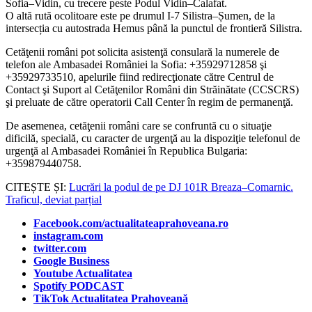
Sofia–Vidin, cu trecere peste Podul Vidin–Calafat.
O altă rută ocolitoare este pe drumul I-7 Silistra–Șumen, de la
intersecția cu autostrada Hemus până la punctul de frontieră Silistra.
Cetăţenii români pot solicita asistenţă consulară la numerele de
telefon ale Ambasadei României la Sofia: +35929712858 şi
+35929733510, apelurile fiind redirecţionate către Centrul de
Contact şi Suport al Cetăţenilor Români din Străinătate (CCSCRS)
şi preluate de către operatorii Call Center în regim de permanenţă.
De asemenea, cetăţenii români care se confruntă cu o situaţie
dificilă, specială, cu caracter de urgenţă au la dispoziţie telefonul de
urgenţă al Ambasadei României în Republica Bulgaria:
+359879440758.
CITEȘTE ȘI:
Lucrări la podul de pe DJ 101R Breaza–Comarnic.
Traficul, deviat parțial
Facebook.com/actualitateaprahoveana.ro
instagram.com
twitter.com
Google Business
Youtube Actualitatea
Spotify PODCAST
TikTok Actualitatea Prahoveană