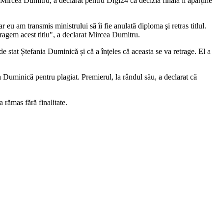
i, Mircea Dumitru, a declarat pentru Digi24 că decizia finală îi aparține
 eu am transmis ministrului să îi fie anulată diploma şi retras titlul.
ragem acest titlu", a declarat Mircea Dumitru.
de stat Ștefania Duminică și că a înţeles că aceasta se va retrage. El a
a Duminică pentru plagiat. Premierul, la rândul său, a declarat că
a rămas fără finalitate.