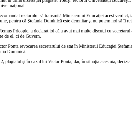
ținut în urma dizertației plagiate. Totuși, rectorul Universității Bucureșt
nivel naţional.
comandat rectorului să transmită Ministerului Educaţiei acest verdict, iar
ne, pentru că Ştefania Duminică este demnitar şi nu putem noi să îi ret
Remus Pricopie, a declarat joi că a avut mai multe discuţii cu secretarul 
ne de el, ci de Guvern.
ctor Ponta revocarea secretarului de stat în Ministerul Educației Ștefani
fania Duminică.
, plagiatul și în cazul lui Victor Ponta, dar, în situația acestuia, decizia 