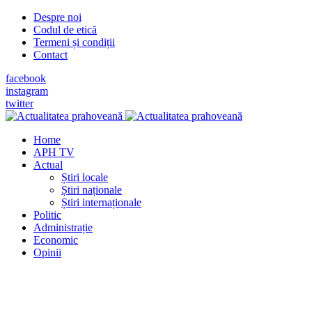
Despre noi
Codul de etică
Termeni și condiții
Contact
facebook
instagram
twitter
Home
APH TV
Actual
Știri locale
Știri naționale
Știri internaționale
Politic
Administrație
Economic
Opinii