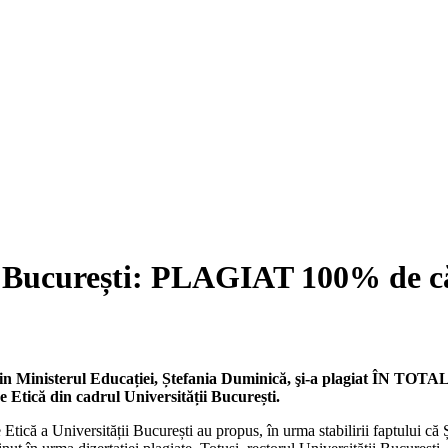
ii București: PLAGIAT 100% de c
din Ministerul Educației, Ștefania Duminică, şi-a plagiat ÎN TOTALI
 Etică din cadrul Universității București.
tică a Universității București au propus, în urma stabilirii faptului că Ș