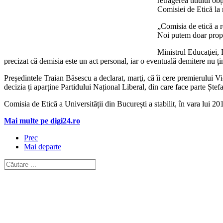
retragerea titlului ob
Comisiei de Etică la 
„Comisia de etică a re
Noi putem doar propu
Ministrul Educaţiei, 
precizat că demisia este un act personal, iar o eventuală demitere nu ți
Președintele Traian Băsescu a declarat, marţi, că îi cere premierului Vi
decizia ți aparține Partidului Național Liberal, din care face parte Ște
Comisia de Etică a Universității din București a stabilit, în vara lui 2012
Mai multe pe digi24.ro
Prec
Mai departe