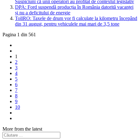
Suspiciuni că unii operatori au profitat de contextul legislativ
DPA: Ford suspendă producția în România datorită vacanței
și nu a deficitului de energie
TollRO: Taxele de drum vor fi calculate la kilometru începând
din 31 august, pentru vehiculele mai mari de 3,5 tone
Pagina 1 din 561
1
2
3
4
5
6
7
8
9
10
More from the latest