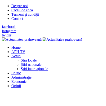
Despre noi
Codul de etică
Termeni și condiții
Contact
facebook
instagram
twitter
Home
APH TV
Actual
Știri locale
Știri naționale
Știri internaționale
Politic
Administrație
Economic
Opinii