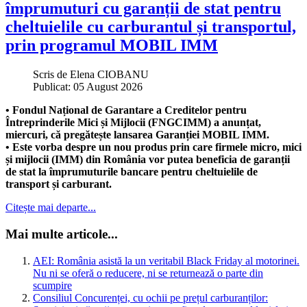
împrumuturi cu garanții de stat pentru
cheltuielile cu carburantul și transportul,
prin programul MOBIL IMM
Scris de
Elena CIOBANU
Publicat: 05 August 2026
• Fondul Național de Garantare a Creditelor pentru
Întreprinderile Mici și Mijlocii (FNGCIMM) a anunțat,
miercuri, că pregătește lansarea Garanției MOBIL IMM.
• Este vorba despre un nou produs prin care firmele micro, mici
și mijlocii (IMM) din România vor putea beneficia de garanții
de stat la împrumuturile bancare pentru cheltuielile de
transport și carburant.
Citește mai departe...
Mai multe articole...
AEI: România asistă la un veritabil Black Friday al motorinei.
Nu ni se oferă o reducere, ni se returnează o parte din
scumpire
Consiliul Concurenței, cu ochii pe prețul carburanților: