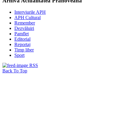
Arhiva Actualitatea Prahoveană
Interviurile APH
APH Cultural
Remember
Dezvăluiri
Pamflet
Editorial
Reportaj
Timp liber
Sport
RSS
Back To Top