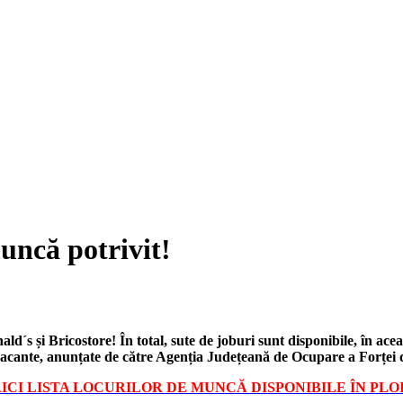
ncă potrivit!
ld´s și Bricostore! În total, sute de joburi sunt disponibile, în ac
vacante, anunțate de către Agenția Județeană de Ocupare a Forțe
ICI LISTA LOCURILOR DE MUNCĂ DISPONIBILE ÎN PLO