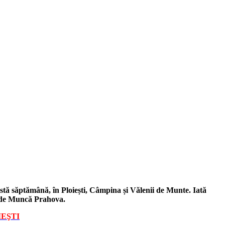
eastă săptămână, în Ploiești, Câmpina și Vălenii de Munte. Iată
i de Muncă Prahova.
IEŞTI