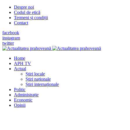
Despre noi
Codul de etică
Termeni și condiții
Contact
facebook
instagram
twitter
Home
APH TV
Actual
Știri locale
Știri naționale
Știri internaționale
Politic
Administrație
Economic
Opinii