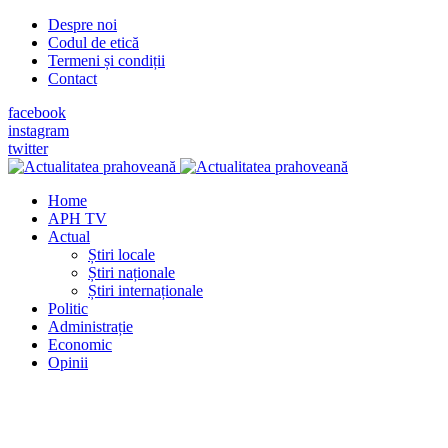
Despre noi
Codul de etică
Termeni și condiții
Contact
facebook
instagram
twitter
Home
APH TV
Actual
Știri locale
Știri naționale
Știri internaționale
Politic
Administrație
Economic
Opinii