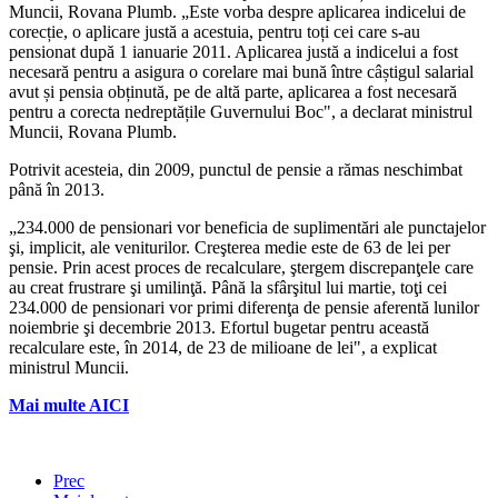
Muncii, Rovana Plumb. „Este vorba despre aplicarea indicelui de
corecție, o aplicare justă a acestuia, pentru toți cei care s-au
pensionat după 1 ianuarie 2011. Aplicarea justă a indicelui a fost
necesară pentru a asigura o corelare mai bună între câștigul salarial
avut și pensia obținută, pe de altă parte, aplicarea a fost necesară
pentru a corecta nedreptățile Guvernului Boc", a declarat ministrul
Muncii, Rovana Plumb.
Potrivit acesteia, din 2009, punctul de pensie a rămas neschimbat
până în 2013.
„234.000 de pensionari vor beneficia de suplimentări ale punctajelor
şi, implicit, ale veniturilor. Creşterea medie este de 63 de lei per
pensie. Prin acest proces de recalculare, ştergem discrepanţele care
au creat frustrare şi umilinţă. Până la sfârşitul lui martie, toţi cei
234.000 de pensionari vor primi diferenţa de pensie aferentă lunilor
noiembrie şi decembrie 2013. Efortul bugetar pentru această
recalculare este, în 2014, de 23 de milioane de lei", a explicat
ministrul Muncii.
Mai multe AICI
Prec