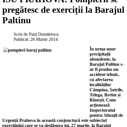
pregătesc de exerciții la Barajul
Paltinu
Scris de
Paul Dumitrescu
Publicat: 26 Martie 2014
În urma unor
precipitații
abundente, la
Barajul Paltinu s-
ar fi produs un
accident tehnic,
cu afectarea
localităților
Câmpina, Șotrile,
Telega, Brebu și
Bănești. Cum
acționează
Inspectoratul
pentru Situații de
Urgență Prahova în această conjunctură este subiectul
exercițiului care se va desfășura joi, 27 martie, la Barajul