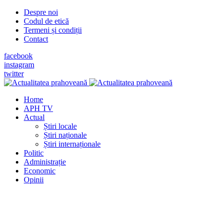
Despre noi
Codul de etică
Termeni și condiții
Contact
facebook
instagram
twitter
Home
APH TV
Actual
Știri locale
Știri naționale
Știri internaționale
Politic
Administrație
Economic
Opinii