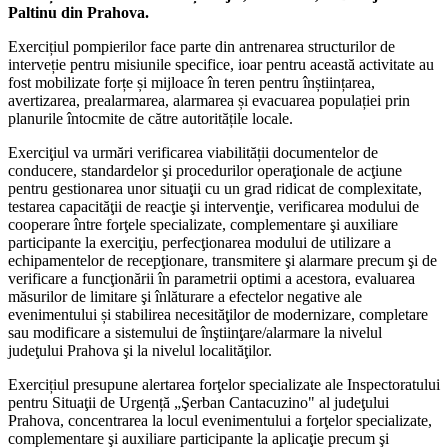
Paltinu din Prahova.
Exercițiul pompierilor face parte din antrenarea structurilor de
interveție pentru misiunile specifice, ioar pentru această activitate au
fost mobilizate forțe și mijloace în teren pentru înștiințarea,
avertizarea, prealarmarea, alarmarea și evacuarea populației prin
planurile întocmite de către autoritățile locale.
Exerciţiul va urmări verificarea viabilității documentelor de
conducere, standardelor şi procedurilor operaţionale de acţiune
pentru gestionarea unor situaţii cu un grad ridicat de complexitate,
testarea capacităţii de reacţie şi intervenţie, verificarea modului de
cooperare între forţele specializate, complementare şi auxiliare
participante la exerciţiu, perfecţionarea modului de utilizare a
echipamentelor de recepţionare, transmitere şi alarmare precum şi de
verificare a funcţionării în parametrii optimi a acestora, evaluarea
măsurilor de limitare şi înlăturare a efectelor negative ale
evenimentului și stabilirea necesităţilor de modernizare, completare
sau modificare a sistemului de înştiinţare/alarmare la nivelul
judeţului Prahova şi la nivelul localităţilor.
Exercițiul presupune alertarea forţelor specializate ale Inspectoratului
pentru Situaţii de Urgență „Şerban Cantacuzino" al judeţului
Prahova, concentrarea la locul evenimentului a forţelor specializate,
complementare şi auxiliare participante la aplicaţie precum şi