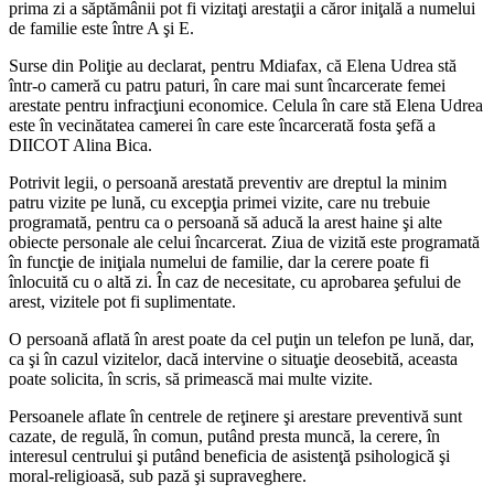
prima zi a săptămânii pot fi vizitaţi arestaţii a căror iniţală a numelui
de familie este între A şi E.
Surse din Poliţie au declarat, pentru Mdiafax, că Elena Udrea stă
într-o cameră cu patru paturi, în care mai sunt încarcerate femei
arestate pentru infracţiuni economice. Celula în care stă Elena Udrea
este în vecinătatea camerei în care este încarcerată fosta şefă a
DIICOT Alina Bica.
Potrivit legii, o persoană arestată preventiv are dreptul la minim
patru vizite pe lună, cu excepţia primei vizite, care nu trebuie
programată, pentru ca o persoană să aducă la arest haine şi alte
obiecte personale ale celui încarcerat. Ziua de vizită este programată
în funcţie de iniţiala numelui de familie, dar la cerere poate fi
înlocuită cu o altă zi. În caz de necesitate, cu aprobarea şefului de
arest, vizitele pot fi suplimentate.
O persoană aflată în arest poate da cel puţin un telefon pe lună, dar,
ca şi în cazul vizitelor, dacă intervine o situaţie deosebită, aceasta
poate solicita, în scris, să primească mai multe vizite.
Persoanele aflate în centrele de reţinere şi arestare preventivă sunt
cazate, de regulă, în comun, putând presta muncă, la cerere, în
interesul centrului şi putând beneficia de asistenţă psihologică şi
moral-religioasă, sub pază şi supraveghere.