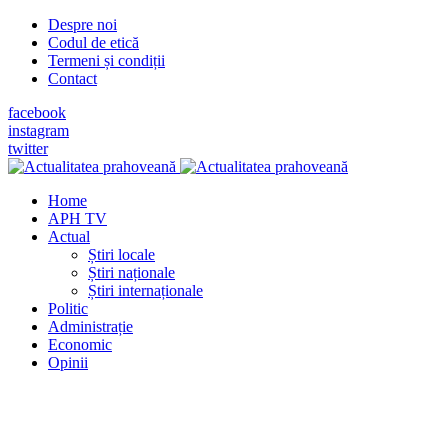
Despre noi
Codul de etică
Termeni și condiții
Contact
facebook
instagram
twitter
Home
APH TV
Actual
Știri locale
Știri naționale
Știri internaționale
Politic
Administrație
Economic
Opinii