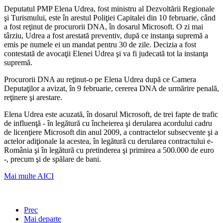
Deputatul PMP Elena Udrea, fost ministru al Dezvoltării Regionale
şi Turismului, este în arestul Poliţiei Capitalei din 10 februarie, când
a fost reţinut de procurorii DNA, în dosarul Microsoft. O zi mai
târziu, Udrea a fost arestată preventiv, după ce instanţa supremă a
emis pe numele ei un mandat pentru 30 de zile. Decizia a fost
contestată de avocaţii Elenei Udrea şi va fi judecată tot la instanţa
supremă.
Procurorii DNA au reţinut-o pe Elena Udrea după ce Camera
Deputaţilor a avizat, în 9 februarie, cererea DNA de urmărire penală,
reţinere şi arestare.
Elena Udrea este acuzată, în dosarul Microsoft, de trei fapte de trafic
de influenţă - în legătură cu încheierea şi derularea acordului cadru
de licenţiere Microsoft din anul 2009, a contractelor subsecvente şi a
actelor adiţionale la acestea, în legătură cu derularea contractului e-
România şi în legătură cu pretinderea şi primirea a 500.000 de euro
-, precum şi de spălare de bani.
Mai multe AICI
Prec
Mai departe