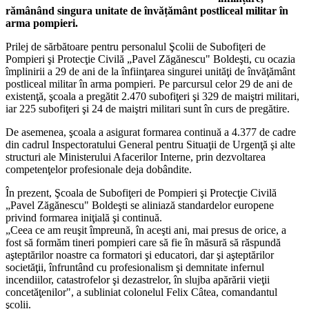
rămânând singura unitate de învățământ postliceal militar în
arma pompieri.
Prilej de sărbătoare pentru personalul Şcolii de Subofiţeri de
Pompieri şi Protecţie Civilă „Pavel Zăgănescu" Boldeşti, cu ocazia
împlinirii a 29 de ani de la înfiinţarea singurei unităţi de învăţământ
postliceal militar în arma pompieri. Pe parcursul celor 29 de ani de
existenţă, şcoala a pregătit 2.470 subofiţeri şi 329 de maiştri militari,
iar 225 subofiţeri şi 24 de maiştri militari sunt în curs de pregătire.
De asemenea, şcoala a asigurat formarea continuă a 4.377 de cadre
din cadrul Inspectoratului General pentru Situaţii de Urgenţă şi alte
structuri ale Ministerului Afacerilor Interne, prin dezvoltarea
competenţelor profesionale deja dobândite.
În prezent, Şcoala de Subofiţeri de Pompieri şi Protecţie Civilă
„Pavel Zăgănescu" Boldeşti se aliniază standardelor europene
privind formarea iniţială şi continuă.
„Ceea ce am reuşit împreună, în aceşti ani, mai presus de orice, a
fost să formăm tineri pompieri care să fie în măsură să răspundă
aşteptărilor noastre ca formatori şi educatori, dar şi aşteptărilor
societăţii, înfruntând cu profesionalism şi demnitate infernul
incendiilor, catastrofelor şi dezastrelor, în slujba apărării vieţii
concetăţenilor", a subliniat colonelul Felix Câtea, comandantul
şcolii.