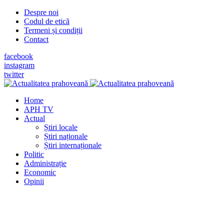
Despre noi
Codul de etică
Termeni și condiții
Contact
facebook
instagram
twitter
Home
APH TV
Actual
Știri locale
Știri naționale
Știri internaționale
Politic
Administrație
Economic
Opinii