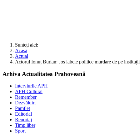
Sunteți aici:
Acasă
Actual
Actorul Ionuț Burlan: Jos labele politice murdare de pe instituții
Arhiva Actualitatea Prahoveană
Interviurile APH
APH Cultural
Remember
Dezvăluiri
Pamflet
Editorial
Reportaj
Timp liber
Sport