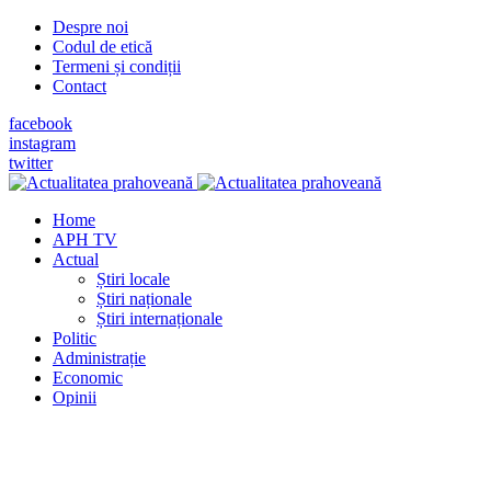
Despre noi
Codul de etică
Termeni și condiții
Contact
facebook
instagram
twitter
Home
APH TV
Actual
Știri locale
Știri naționale
Știri internaționale
Politic
Administrație
Economic
Opinii