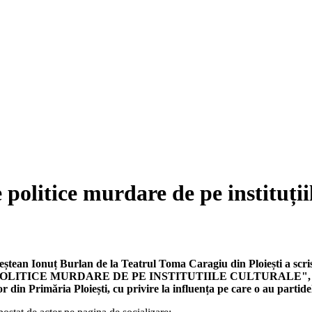
politice murdare de pe instituții
ieștean Ionuț Burlan de la Teatrul Toma Caragiu din Ploiești a sc
ITICE MURDARE DE PE INSTITUTIILE CULTURALE", în care îș
lor din Primăria Ploiești, cu privire la influența pe care o au partidel