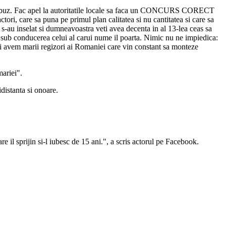
i de abuz. Fac apel la autoritatile locale sa faca un CONCURS CORECT
ctori, care sa puna pe primul plan calitatea si nu cantitatea si care sa
e s-au inselat si dumneavoastra veti avea decenta in al 13-lea ceas sa
a sub conducerea celui al carui nume il poarta. Nimic nu ne impiedica:
 si avem marii regizori ai Romaniei care vin constant sa monteze
mariei".
distanta si onoare.
e il sprijin si-l iubesc de 15 ani.", a scris actorul pe Facebook.