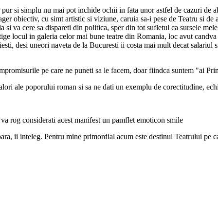
ar pur si simplu nu mai pot inchide ochii in fata unor astfel de cazur
r obiectiv, cu simt artistic si viziune, caruia sa-i pese de Teatru si de a
 si va cere sa dispareti din politica, sper din tot sufletul ca sursele mel
tige locul in galeria celor mai bune teatre din Romania, loc avut candv
sti, desi uneori naveta de la Bucuresti ii costa mai mult decat salariul
ompromisurile pe care ne puneti sa le facem, doar fiindca suntem "ai Pri
alori ale poporului roman si sa ne dati un exemplu de corectitudine, echi
va rog considerati acest manifest un pamflet emoticon smile
ra, ii inteleg. Pentru mine primordial acum este destinul Teatrului pe car