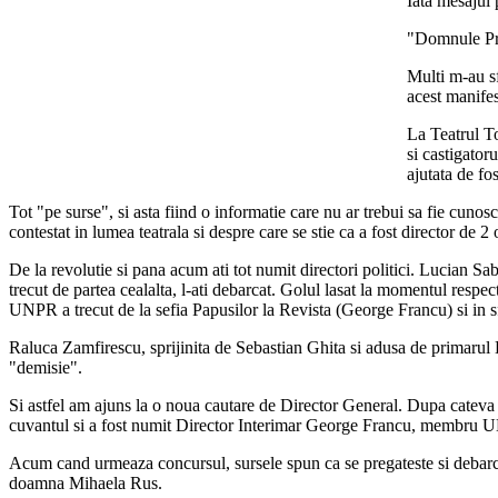
Iată mesajul 
"Domnule Prim
Multi m-au sf
acest manifes
La Teatrul T
si castigator
ajutata de fo
Tot "pe surse", si asta fiind o informatie care nu ar trebui sa fie cun
contestat in lumea teatrala si despre care se stie ca a fost director de 
De la revolutie si pana acum ati tot numit directori politici. Lucian Sa
trecut de partea cealalta, l-ati debarcat. Golul lasat la momentul resp
UNPR a trecut de la sefia Papusilor la Revista (George Francu) si in s
Raluca Zamfirescu, sprijinita de Sebastian Ghita si adusa de primarul B
"demisie".
Si astfel am ajuns la o noua cautare de Director General. Dupa cateva c
cuvantul si a fost numit Director Interimar George Francu, membru
Acum cand urmeaza concursul, sursele spun ca se pregateste si debarcar
doamna Mihaela Rus.