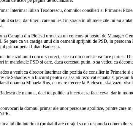
postat de actor pe pagina de socializare:
ar Interimar Iulian Teodorescu, domnilor consilieri ai Primariei Ploiest
atuit sa tac, dar tinerii care au iesit in strada in ultimele zile mi-au ara
t.
oma Caragiu din Ploiesti urmeaza un concurs pt postul de Manager Genera
ul. Se pare ca va castiga unul din oamenii sprijiniti de PSD, in persoan
stul primar penal Iulian Badescu.
oscuta in cazul unui concurs corect, este ca din comisie va face parte s
2 ori in mandatele PSD si care, daca cercetati putin, o sa vedeti ca decont
bados a venit ca director interimar din pozitia de consilier in Primarie 
ectiv de Sabados v-a bucurat pentru ca asa ati rezolvat ecuatia si presiu
farsit doamna Mihaela Rus, cu mare trecere la Badescu, si-a vazut visul i
adescu de manuta, deci tot politic, a incercat sa faca ceva, dar in mome
onvocari la domnul primar ale unor persoane apolitice, printre care m-am n
 UNPR.
ea lui din interimat (probabil are curajul sa nu raspunda comenzilor voa