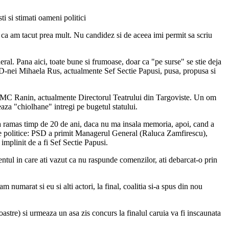
i si stimati oameni politici
tat ca am tacut prea mult. Nu candidez si de aceea imi permit sa scriu
l. Pana aici, toate bune si frumoase, doar ca "pe surse" se stie deja
a D-nei Mihaela Rus, actualmente Sef Sectie Papusi, pusa, propusa si
i Dl MC Ranin, actualmente Directorul Teatrului din Targoviste. Un om
eaza "chiolhane" intregi pe bugetul statului.
si a ramas timp de 20 de ani, daca nu ma insala memoria, apoi, cand a
nile politice: PSD a primit Managerul General (Raluca Zamfirescu),
mplinit de a fi Sef Sectie Papusi.
ntul in care ati vazut ca nu raspunde comenzilor, ati debarcat-o prin
umarat si eu si alti actori, la final, coalitia si-a spus din nou
stre) si urmeaza un asa zis concurs la finalul caruia va fi inscaunata