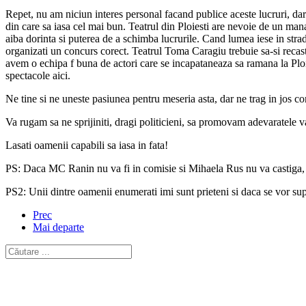
Repet, nu am niciun interes personal facand publice aceste lucruri, d
din care sa iasa cel mai bun. Teatrul din Ploiesti are nevoie de un manage
aiba dorinta si puterea de a schimba lucrurile. Cand lumea iese in strada
organizati un concurs corect. Teatrul Toma Caragiu trebuie sa-si recas
avem o echipa f buna de actori care se incapataneaza sa ramana la Ploie
spectacole aici.
Ne tine si ne uneste pasiunea pentru meseria asta, dar ne trag in jos c
Va rugam sa ne sprijiniti, dragi politicieni, sa promovam adevaratele v
Lasati oamenii capabili sa iasa in fata!
PS: Daca MC Ranin nu va fi in comisie si Mihaela Rus nu va castiga, 
PS2: Unii dintre oamenii enumerati imi sunt prieteni si daca se vor supa
Prec
Mai departe