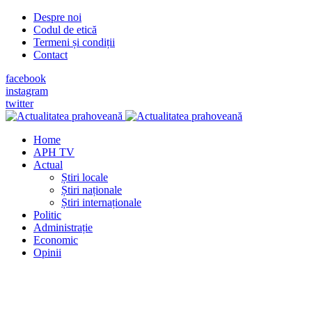
Despre noi
Codul de etică
Termeni și condiții
Contact
facebook
instagram
twitter
Home
APH TV
Actual
Știri locale
Știri naționale
Știri internaționale
Politic
Administrație
Economic
Opinii