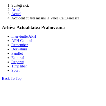
Sunteți aici:
Acasă
Actual
Accident cu trei mașini la Valea Călugărească
Arhiva Actualitatea Prahoveană
Interviurile APH
APH Cultural
Remember
Dezvăluiri
Pamflet
Editorial
Reportaj
Timp liber
Sport
Back To Top