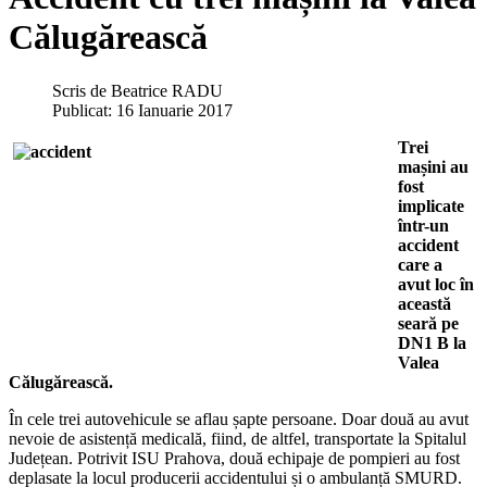
Călugărească
Scris de
Beatrice RADU
Publicat: 16 Ianuarie 2017
Trei
mașini au
fost
implicate
într-un
accident
care a
avut loc în
această
seară pe
DN1 B la
Valea
Călugărească.
În cele trei autovehicule se aflau șapte persoane. Doar două au avut
nevoie de asistență medicală, fiind, de altfel, transportate la Spitalul
Județean. Potrivit ISU Prahova, două echipaje de pompieri au fost
deplasate la locul producerii accidentului și o ambulanță SMURD.