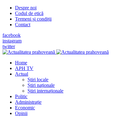
Despre noi
Codul de etică
Termeni și condiții
Contact
facebook
instagram
twitter
Home
APH TV
Actual
Știri locale
Știri naționale
Știri internaționale
Politic
Administrație
Economic
Opinii