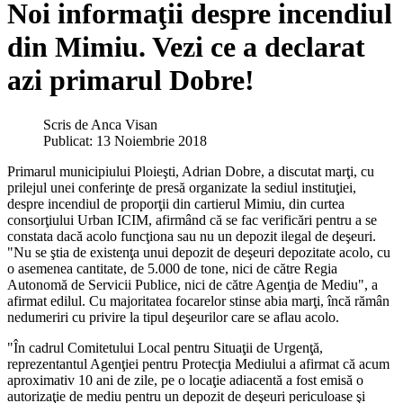
Noi informaţii despre incendiul
din Mimiu. Vezi ce a declarat
azi primarul Dobre!
Scris de
Anca Visan
Publicat: 13 Noiembrie 2018
Primarul municipiului Ploieşti, Adrian Dobre, a discutat marţi, cu
prilejul unei conferinţe de presă organizate la sediul instituţiei,
despre incendiul de proporţii din cartierul Mimiu, din curtea
consorţiului Urban ICIM, afirmând că se fac verificări pentru a se
constata dacă acolo funcţiona sau nu un depozit ilegal de deşeuri.
"Nu se ştia de existenţa unui depozit de deşeuri depozitate acolo, cu
o asemenea cantitate, de 5.000 de tone, nici de către Regia
Autonomă de Servicii Publice, nici de către Agenţia de Mediu", a
afirmat edilul. Cu majoritatea focarelor stinse abia marţi, încă rămân
nedumeriri cu privire la tipul deşeurilor care se aflau acolo.
"În cadrul Comitetului Local pentru Situaţii de Urgenţă,
reprezentantul Agenţiei pentru Protecţia Mediului a afirmat că acum
aproximativ 10 ani de zile, pe o locaţie adiacentă a fost emisă o
autorizaţie de mediu pentru un depozit de deşeuri periculoase şi