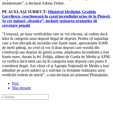
monitorizare", a declarat Adrian Dobre.
PE ACELAŞI SUBIECT:
Ministrul Mediului, Grațiela
Gavrilescu, reacționează în cazul incendiului uriaș de la Ploiești.
Se cer măsuri „drastice”, inclusiv sesizarea organelor de
cercetare penală
"Urmează, pe baza verificărilor care se vor efectua, să vedem dacă
intra în categoria unui depozit ilegal de deşeuri. Pentru că suprafaţa
care a fost afectată de incendiu este foarte mare, aproximativ 8.000
de metri pătraţi, nu cred că vor fi doar deşeuri care rezultă din
construcţii sau deşeuri de genul acesta, amploarea incendiului a fost
foarte mare, durata la fel. Poliţia, alături de Garda de Mediu şi APM,
va verifica dacă intră sau nu în categoria unui depozit care putea fi
considerat ilegal. Am văzut că şi Agenţia Naţională de Mediu a luat
atitudine pe acest subiect şi a solicitat cu fermitate realizarea unor
verificări extrem de stricte", a mai declarat azi primarul Ploieştiului.
Prec
Mai departe