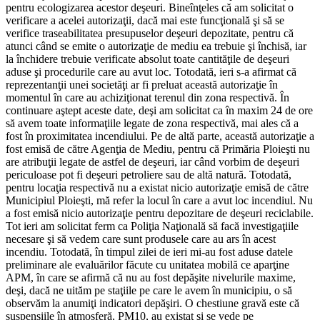
pentru ecologizarea acestor deşeuri. Bineînţeles că am solicitat o
verificare a acelei autorizaţii, dacă mai este funcţională şi să se
verifice traseabilitatea presupuselor deşeuri depozitate, pentru că
atunci când se emite o autorizaţie de mediu ea trebuie şi închisă, iar
la închidere trebuie verificate absolut toate cantităţile de deşeuri
aduse şi procedurile care au avut loc. Totodată, ieri s-a afirmat că
reprezentanţii unei societăţi ar fi preluat această autorizaţie în
momentul în care au achiziţionat terenul din zona respectivă. În
continuare aştept aceste date, deşi am solicitat ca în maxim 24 de ore
să avem toate informaţiile legate de zona respectivă, mai ales că a
fost în proximitatea incendiului. Pe de altă parte, această autorizaţie a
fost emisă de către Agenţia de Mediu, pentru că Primăria Ploieşti nu
are atribuţii legate de astfel de deşeuri, iar când vorbim de deşeuri
periculoase pot fi deşeuri petroliere sau de altă natură. Totodată,
pentru locaţia respectivă nu a existat nicio autorizaţie emisă de către
Municipiul Ploieşti, mă refer la locul în care a avut loc incendiul. Nu
a fost emisă nicio autorizaţie pentru depozitare de deşeuri reciclabile.
Tot ieri am solicitat ferm ca Poliţia Naţională să facă investigaţiile
necesare şi să vedem care sunt produsele care au ars în acest
incendiu. Totodată, în timpul zilei de ieri mi-au fost aduse datele
preliminare ale evaluărilor făcute cu unitatea mobilă ce aparţine
APM, în care se afirmă că nu au fost depăşite nivelurile maxime,
deşi, dacă ne uităm pe staţiile pe care le avem în municipiu, o să
observăm la anumiţi indicatori depăşiri. O chestiune gravă este că
suspensiile în atmosferă, PM10, au existat şi se vede pe