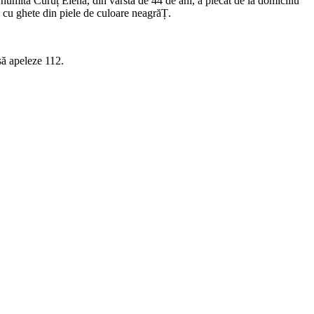
ie, numita Curuț Elena, din vârstă de 44 de ani, a plecat de la domiciliu
tă cu ghete din piele de culoare neagrăȚ.
să apeleze 112.