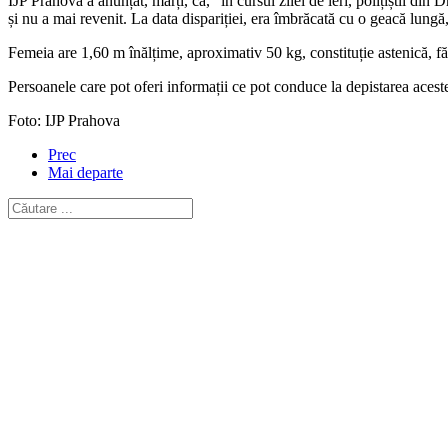
IJP Prahova a anunțat, marți, că, "în cursul zilei de ieri, polițiștii din
și nu a mai revenit. La data dispariției, era îmbrăcată cu o geacă lungă
Femeia are 1,60 m înălțime, aproximativ 50 kg, constituție astenică, fă
Persoanele care pot oferi informații ce pot conduce la depistarea acest
Foto: IJP Prahova
Prec
Mai departe