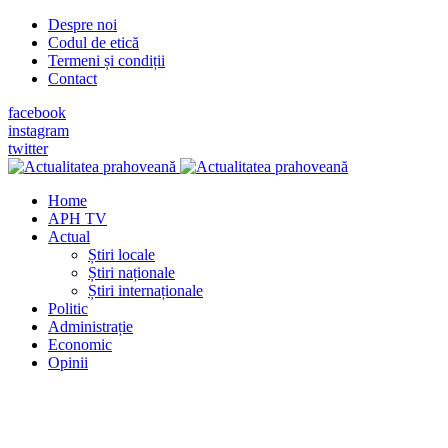
Despre noi
Codul de etică
Termeni și condiții
Contact
facebook
instagram
twitter
Home
APH TV
Actual
Știri locale
Știri naționale
Știri internaționale
Politic
Administrație
Economic
Opinii