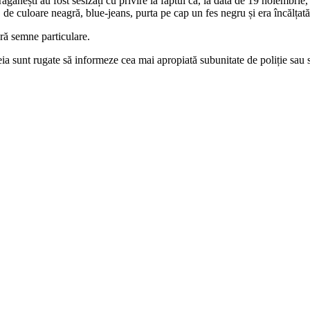
 Drăgănești au fost sesizați cu privire la faptul că, la data de 19 noiembr
, de culoare neagră, blue-jeans, purta pe cap un fes negru și era încălța
ră semne particulare.
eia sunt rugate să informeze cea mai apropiată subunitate de poliție sau 