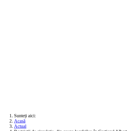
Sunteți aici:
Acasă
Actual