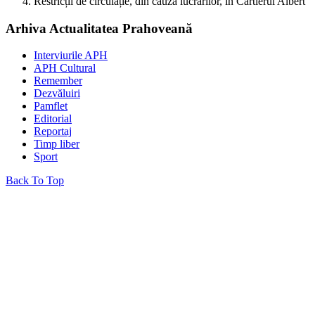
Restricții de circulație, din cauza lucrărilor, în Cartierul Albert
Arhiva Actualitatea Prahoveană
Interviurile APH
APH Cultural
Remember
Dezvăluiri
Pamflet
Editorial
Reportaj
Timp liber
Sport
Back To Top