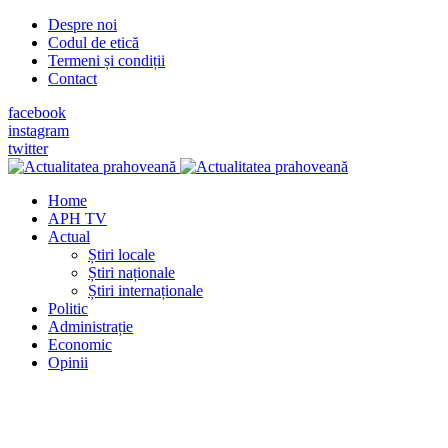
Despre noi
Codul de etică
Termeni și condiții
Contact
facebook
instagram
twitter
Home
APH TV
Actual
Știri locale
Știri naționale
Știri internaționale
Politic
Administrație
Economic
Opinii