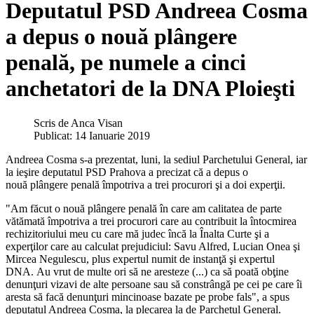
Deputatul PSD Andreea Cosma
a depus o nouă plângere
penală, pe numele a cinci
anchetatori de la DNA Ploieşti
Scris de
Anca Visan
Publicat: 14 Ianuarie 2019
Andreea Cosma s-a prezentat, luni, la sediul Parchetului General, iar
la ieşire deputatul PSD Prahova a precizat că a depus o
nouă plângere penală împotriva a trei procurori şi a doi experţii.
"Am făcut o nouă plângere penală în care am calitatea de parte
vătămată împotriva a trei procurori care au contribuit la întocmirea
rechizitoriului meu cu care mă judec încă la Înalta Curte şi a
experţilor care au calculat prejudiciul: Savu Alfred, Lucian Onea şi
Mircea Negulescu, plus expertul numit de instanţă şi expertul
DNA. Au vrut de multe ori să ne aresteze (...) ca să poată obţine
denunţuri vizavi de alte persoane sau să constrângă pe cei pe care îi
aresta să facă denunţuri mincinoase bazate pe probe fals", a spus
deputatul Andreea Cosma, la plecarea la de Parchetul General.