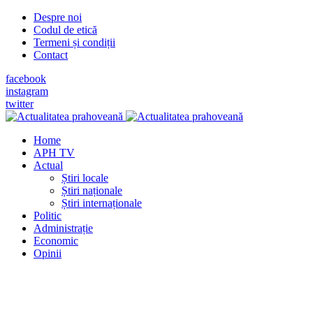
Despre noi
Codul de etică
Termeni și condiții
Contact
facebook
instagram
twitter
Home
APH TV
Actual
Știri locale
Știri naționale
Știri internaționale
Politic
Administrație
Economic
Opinii