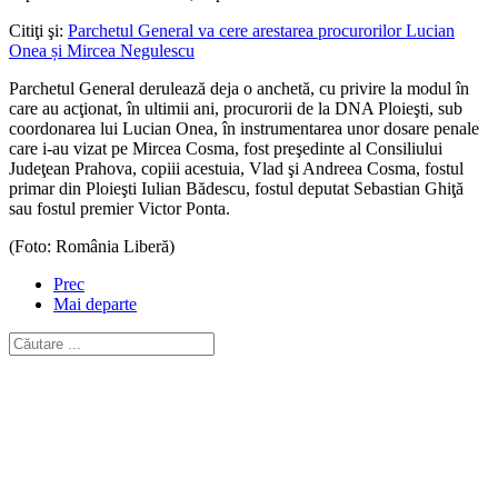
Citiţi şi:
Parchetul General va cere arestarea procurorilor Lucian
Onea și Mircea Negulescu
Parchetul General derulează deja o anchetă, cu privire la modul în
care au acţionat, în ultimii ani, procurorii de la DNA Ploieşti, sub
coordonarea lui Lucian Onea, în instrumentarea unor dosare penale
care i-au vizat pe Mircea Cosma, fost preşedinte al Consiliului
Judeţean Prahova, copiii acestuia, Vlad şi Andreea Cosma, fostul
primar din Ploieşti Iulian Bădescu, fostul deputat Sebastian Ghiţă
sau fostul premier Victor Ponta.
(Foto: România Liberă)
Prec
Mai departe