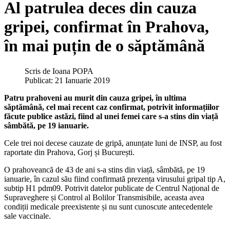
Al patrulea deces din cauza
gripei, confirmat în Prahova,
în mai puțin de o săptămână
Scris de
Ioana POPA
Publicat: 21 Ianuarie 2019
Patru prahoveni au murit din cauza gripei, în ultima
săptămână, cel mai recent caz confirmat, potrivit informațiilor
făcute publice astăzi, fiind al unei femei care s-a stins din viață
sâmbătă, pe 19 ianuarie.
Cele trei noi decese cauzate de gripă, anunțate luni de INSP, au fost
raportate din Prahova, Gorj și București.
O prahoveancă de 43 de ani s-a stins din viață, sâmbătă, pe 19
ianuarie, în cazul său fiind confirmată prezența virusului gripal tip A,
subtip H1 pdm09. Potrivit datelor publicate de Centrul Național de
Supraveghere și Control al Bolilor Transmisibile, aceasta avea
condiții medicale preexistente și nu sunt cunoscute antecedentele
sale vaccinale.