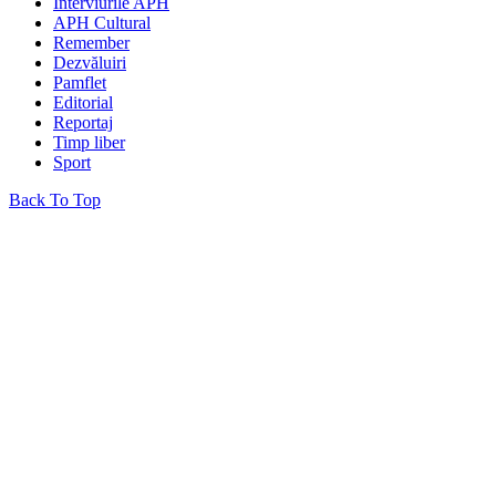
Interviurile APH
APH Cultural
Remember
Dezvăluiri
Pamflet
Editorial
Reportaj
Timp liber
Sport
Back To Top