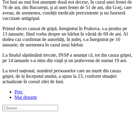
Tot luni au mai fost anunțate două noi decese, în cazul unei femei de
76 de ani, din București, și al unei femei de 51 de ani, din Gorj, care
aveau, de asemenea, condiții medicale preexistente și nu fuseseră
vaccinate antigripal.
Primul deces cauzat de gripă, înregistrat în Prahova, s-a produs pe
13 ianuarie, fiind vorba despre un bărbat în vârstă de 69 de ani. Al
doilea caz confirmat de autorități, în județ, s-a înregistrat pe 16
ianuarie, de asemenea în cazul unui bărbat.
La finalul săptămânii trecute, INSP a anunțat că, tot din cauza gripei,
pe 14 ianuarie s-a stins din viață și un prahovean de numai 19 ani.
La nivel național, numărul persoanelor care au murit din cauza
gripei, de la începutul anului, a ajuns la 23, conform situației
actualizate în cursul zilei de luni.
Prec
Mai departe