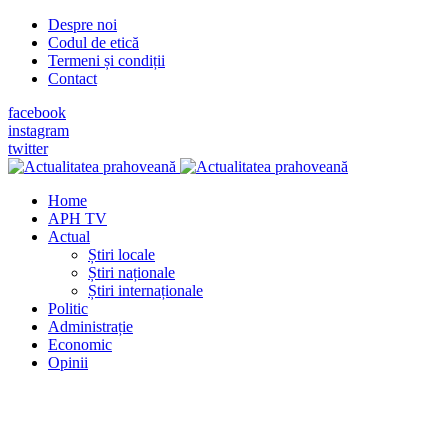
Despre noi
Codul de etică
Termeni și condiții
Contact
facebook
instagram
twitter
Home
APH TV
Actual
Știri locale
Știri naționale
Știri internaționale
Politic
Administrație
Economic
Opinii