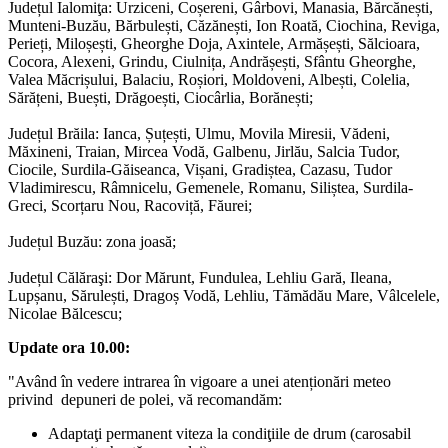
Județul Ialomiţa: Urziceni, Coșereni, Gârbovi, Manasia, Bărcănești,
Munteni-Buzău, Bărbulești, Căzănești, Ion Roată, Ciochina, Reviga,
Perieți, Miloșești, Gheorghe Doja, Axintele, Armășești, Sălcioara,
Cocora, Alexeni, Grindu, Ciulnița, Andrășești, Sfântu Gheorghe,
Valea Măcrișului, Balaciu, Roșiori, Moldoveni, Albești, Colelia,
Sărățeni, Buești, Drăgoești, Ciocârlia, Borănești;
Județul Brăila: Ianca, Șuțești, Ulmu, Movila Miresii, Vădeni,
Măxineni, Traian, Mircea Vodă, Galbenu, Jirlău, Salcia Tudor,
Ciocile, Surdila-Găiseanca, Vișani, Gradiștea, Cazasu, Tudor
Vladimirescu, Râmnicelu, Gemenele, Romanu, Siliștea, Surdila-
Greci, Scorțaru Nou, Racoviță, Făurei;
Județul Buzău: zona joasă;
Județul Călăraşi: Dor Mărunt, Fundulea, Lehliu Gară, Ileana,
Lupșanu, Sărulești, Dragoș Vodă, Lehliu, Tămădău Mare, Vâlcelele,
Nicolae Bălcescu;
Update ora 10.00:
"Având în vedere intrarea în vigoare a unei atenționări meteo
privind depuneri de polei, vă recomandăm:
Adaptaţi permanent viteza la condiţiile de drum (carosabil