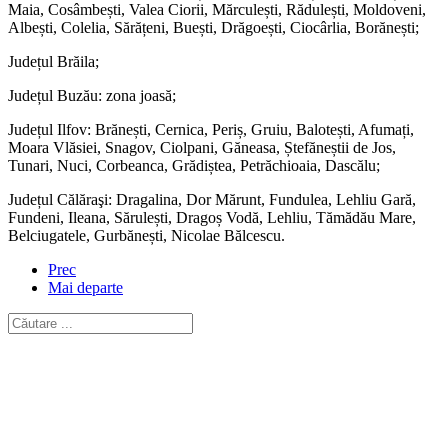
Maia, Cosâmbești, Valea Ciorii, Mărculești, Rădulești, Moldoveni,
Albești, Colelia, Sărățeni, Buești, Drăgoești, Ciocârlia, Borănești;
Județul Brăila;
Județul Buzău: zona joasă;
Județul Ilfov: Brănești, Cernica, Periș, Gruiu, Balotești, Afumați,
Moara Vlăsiei, Snagov, Ciolpani, Găneasa, Ștefăneștii de Jos,
Tunari, Nuci, Corbeanca, Grădiștea, Petrăchioaia, Dascălu;
Județul Călăraşi: Dragalina, Dor Mărunt, Fundulea, Lehliu Gară,
Fundeni, Ileana, Sărulești, Dragoș Vodă, Lehliu, Tămădău Mare,
Belciugatele, Gurbănești, Nicolae Bălcescu.
Prec
Mai departe