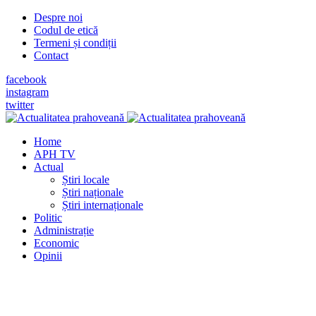
Despre noi
Codul de etică
Termeni și condiții
Contact
facebook
instagram
twitter
Home
APH TV
Actual
Știri locale
Știri naționale
Știri internaționale
Politic
Administrație
Economic
Opinii