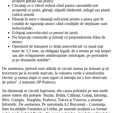
acoperit gheată sau polei);
Circulaţi cu o viteză redusă când partea carosabilă este
acoperită cu polei, gheaţă, zăpadă bătătorită, mâzgă sau piatră
cubică umedă
Păstraţi în mers o distanţă suficientă pentru a putea opri în
condiţii de siguranţa atunci când condiţiile de deplasare sunt
nefavorabile;
Echipaţi autovehiculul cu pneuri de iarnă;
Nu bruscaţi comenzile şi folosiţi cu preponderenta frâna de
motor;
Operatorii de transport ce deţin autovehicule cu masă mai
mare de 3,5 tone, au obligaţia legală, de a monta pe roţi lanţuri
sau alte echipamente antiderapante omologate, pe perioadele
şi pe drumurile stabilite".
De asemenea, pietonii sunt sfătuiți să circule numai pe trotuare şi să
traverseze pe la locurile marcate, la culoarea verde a semaforului
electric şi numai după ce sunt siguri că intenţia lor a fost observată
de şoferi", a transmis IJP Prahova.
Joi dimineață se circulă îngreunat, din cauza poleiului pe mai multe
artere rutiere din judeţele Buzău, Brăila, Călăraşi, Galaţi, Ialomiţa,
Ilfov, Giurgiu, Harghita, Prahova, Tulcea şi Vrancea, a anunțat
Infotrafic. De asemenea, Pe autostrada A2 Bucureşti – Constanţa,
între localităţile Fundulea şi Lehliu, pe anumite porţiuni s-a format