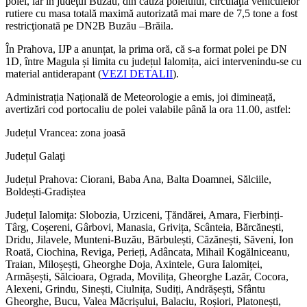
polei, iar în judeţul Buzău, din cauza poleiului, circulaţia vehiculelor
rutiere cu masa totală maximă autorizată mai mare de 7,5 tone a fost
restricţionată pe DN2B Buzău –Brăila.
În Prahova, IJP a anunțat, la prima oră, că s-a format polei pe DN
1D, între Magula și limita cu județul Ialomița, aici intervenindu-se cu
material antiderapant (
VEZI DETALII
).
Administrația Națională de Meteorologie a emis, joi dimineață,
avertizări cod portocaliu de polei valabile până la ora 11.00, astfel:
Județul Vrancea: zona joasă
Județul Galaţi
Județul Prahova: Ciorani, Baba Ana, Balta Doamnei, Sălciile,
Boldești-Gradiștea
Județul Ialomiţa: Slobozia, Urziceni, Țăndărei, Amara, Fierbinți-
Târg, Coșereni, Gârbovi, Manasia, Grivița, Scânteia, Bărcănești,
Dridu, Jilavele, Munteni-Buzău, Bărbulești, Căzănești, Săveni, Ion
Roată, Ciochina, Reviga, Perieți, Adâncata, Mihail Kogălniceanu,
Traian, Miloșești, Gheorghe Doja, Axintele, Gura Ialomiței,
Armășești, Sălcioara, Ograda, Movilița, Gheorghe Lazăr, Cocora,
Alexeni, Grindu, Sinești, Ciulnița, Sudiți, Andrășești, Sfântu
Gheorghe, Bucu, Valea Măcrișului, Balaciu, Roșiori, Platonești,