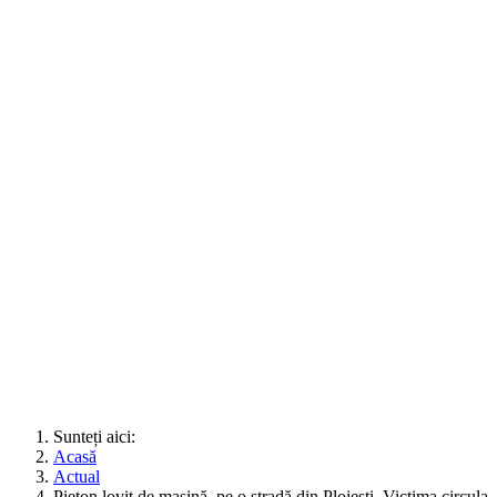
Sunteți aici:
Acasă
Actual
Pieton lovit de mașină, pe o stradă din Ploiești. Victima circula