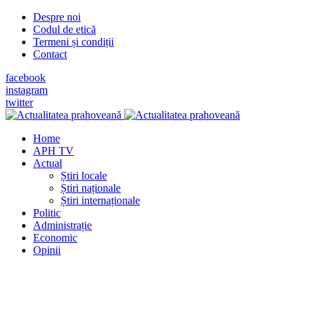
Despre noi
Codul de etică
Termeni și condiții
Contact
facebook
instagram
twitter
Home
APH TV
Actual
Știri locale
Știri naționale
Știri internaționale
Politic
Administrație
Economic
Opinii