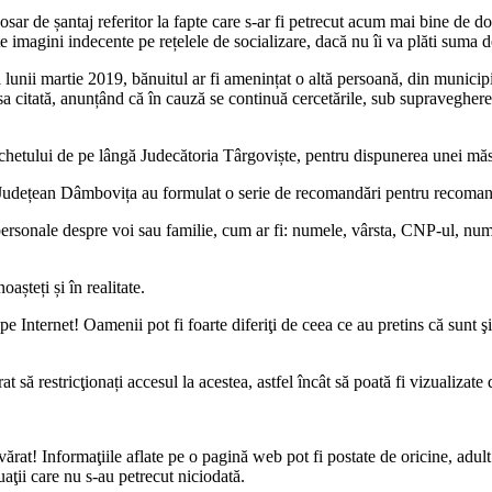
dosar de șantaj referitor la fapte care s-ar fi petrecut acum mai bine de d
te imagini indecente pe rețelele de socializare, dacă nu îi va plăti suma
sul lunii martie 2019, bănuitul ar fi amenințat o altă persoană, din munic
a citată, anunțând că în cauză se continuă cercetările, sub supravegher
Parchetului de pe lângă Judecătoria Târgoviște, pentru dispunerea unei mă
ție Județean Dâmbovița au formulat o serie de recomandări pentru recoman
personale despre voi sau familie, cum ar fi: numele, vârsta, CNP-ul, număr
așteți și în realitate.
e Internet! Oamenii pot fi foarte diferiţi de ceea ce au pretins că sunt şi
at să restricţionați accesul la acestea, astfel încât să poată fi vizualizate 
evărat! Informaţiile aflate pe o pagină web pot fi postate de oricine, adu
tuaţii care nu s-au petrecut niciodată.