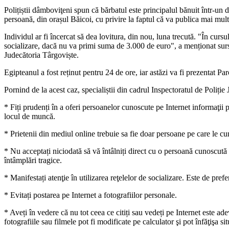
Polițiștii dâmboviţeni spun că bărbatul este principalul bănuit într-un 
persoană, din orașul Băicoi, cu privire la faptul că va publica mai mul
Individul ar fi încercat să dea lovitura, din nou, luna trecută. "În cur
socializare, dacă nu va primi suma de 3.000 de euro", a menționat surs
Judecătoria Târgoviște.
Egipteanul a fost reținut pentru 24 de ore, iar astăzi va fi prezentat 
Pornind de la acest caz, specialiștii din cadrul Inspectoratul de Poli
* Fiți prudenți în a oferi persoanelor cunoscute pe Internet informaţii 
locul de muncă.
* Prietenii din mediul online trebuie sa fie doar persoane pe care le cuno
* Nu acceptați niciodată să vă întâlniți direct cu o persoană cunoscută p
întâmplări tragice.
* Manifestați atenţie în utilizarea reţelelor de socializare. Este de prefer
* Evitați postarea pe Internet a fotografiilor personale.
* Aveți în vedere că nu tot ceea ce citiți sau vedeți pe Internet este ad
fotografiile sau filmele pot fi modificate pe calculator şi pot înfăţişa si