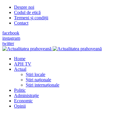
Despre noi
Codul de etică
Termeni și condiții
Contact
facebook
instagram
twitter
Home
APH TV
Actual
Știri locale
Știri naționale
Știri internaționale
Politic
Administrație
Economic
Opinii