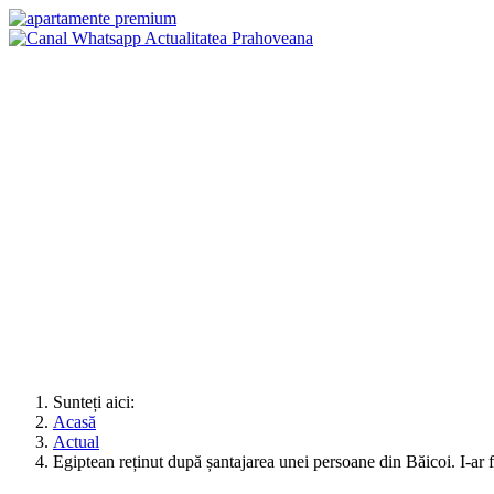
Sunteți aici:
Acasă
Actual
Egiptean reținut după șantajarea unei persoane din Băicoi. I-ar f