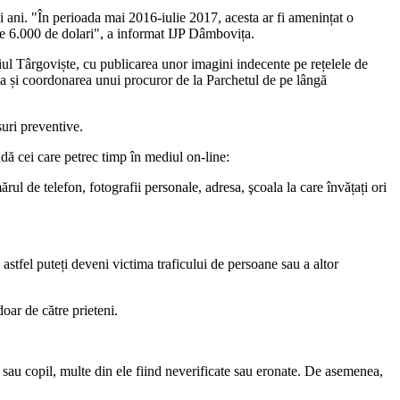
oi ani. "În perioada mai 2016-iulie 2017, acesta ar fi amenințat o
 de 6.000 de dolari", a informat IJP Dâmbovița.
ipiul Târgoviște, cu publicarea unor imagini indecente pe rețelele de
ea și coordonarea unui procuror de la Parchetul de pe lângă
suri preventive.
dă cei care petrec timp în mediul on-line:
ul de telefon, fotografii personale, adresa, şcoala la care învățați ori
 astfel puteți deveni victima traficului de persoane sau a altor
doar de către prieteni.
lt sau copil, multe din ele fiind neverificate sau eronate. De asemenea,