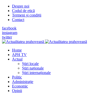
Despre noi
Codul de etică
Termeni și condiții
Contact
facebook
instagram
twitter
Home
APH TV
Actual
Știri locale
Știri naționale
Știri internaționale
Politic
Administrație
Economic
Opinii