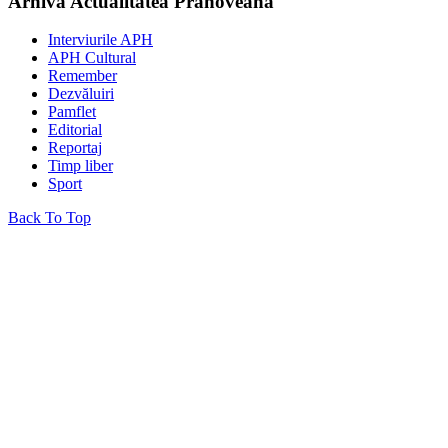
Arhiva Actualitatea Prahoveană
Interviurile APH
APH Cultural
Remember
Dezvăluiri
Pamflet
Editorial
Reportaj
Timp liber
Sport
Back To Top