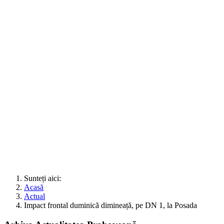
Sunteți aici:
Acasă
Actual
Impact frontal duminică dimineață, pe DN 1, la Posada