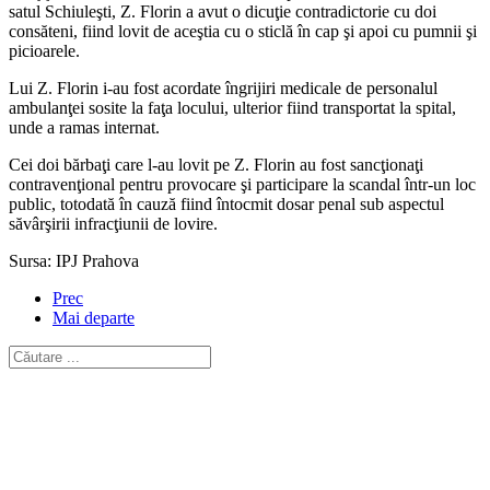
satul Schiuleşti, Z. Florin a avut o dicuţie contradictorie cu doi
consăteni, fiind lovit de aceştia cu o sticlă în cap şi apoi cu pumnii şi
picioarele.
Lui Z. Florin i-au fost acordate îngrijiri medicale de personalul
ambulanţei sosite la faţa locului, ulterior fiind transportat la spital,
unde a ramas internat.
Cei doi bărbaţi care l-au lovit pe Z. Florin au fost sancţionaţi
contravenţional pentru provocare şi participare la scandal într-un loc
public, totodată în cauză fiind întocmit dosar penal sub aspectul
săvârşirii infracţiunii de lovire.
Sursa: IPJ Prahova
Prec
Mai departe