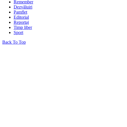
Remember
Dezvăluiri
Pamflet
Editorial
Reportaj
Timp liber
Sport
Back To Top