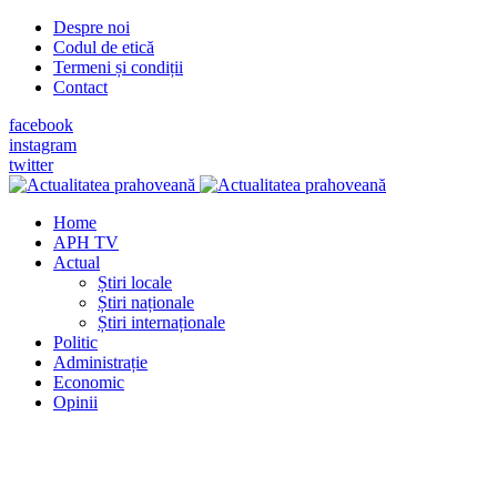
Despre noi
Codul de etică
Termeni și condiții
Contact
facebook
instagram
twitter
Home
APH TV
Actual
Știri locale
Știri naționale
Știri internaționale
Politic
Administrație
Economic
Opinii