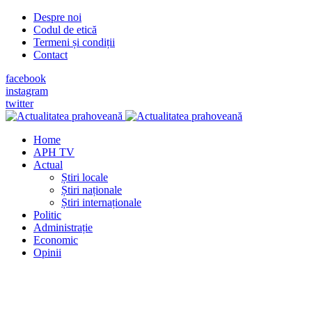
Despre noi
Codul de etică
Termeni și condiții
Contact
facebook
instagram
twitter
Home
APH TV
Actual
Știri locale
Știri naționale
Știri internaționale
Politic
Administrație
Economic
Opinii