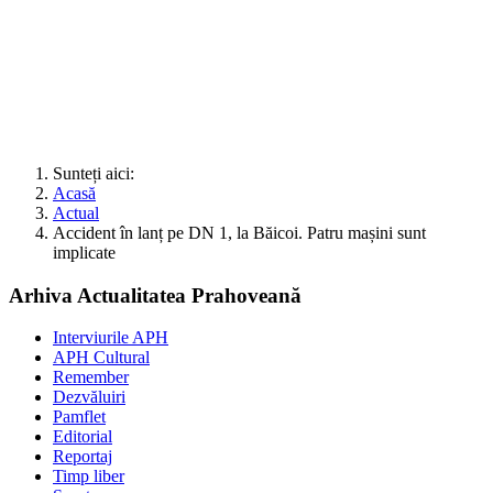
Sunteți aici:
Acasă
Actual
Accident în lanț pe DN 1, la Băicoi. Patru mașini sunt
implicate
Arhiva Actualitatea Prahoveană
Interviurile APH
APH Cultural
Remember
Dezvăluiri
Pamflet
Editorial
Reportaj
Timp liber