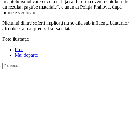
în autoturismul care circula în fața sa. În urma evenimentului rutier
au rezultat pagube materiale", a anunțat Poliția Prahova, după
primele verificări.
Niciunul dintre șoferii implicați nu se afla sub influența băuturilor
alcoolice, a mai precizat sursa citată
Foto ilustrație
Prec
Mai departe