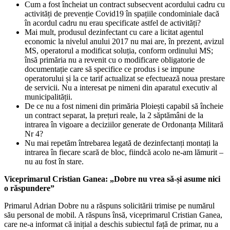
Cum a fost încheiat un contract subsecvent acordului cadru cu
activități de prevenție Covid19 în spațiile condominiale dacă
în acordul cadru nu erau specificate astfel de activități?
Mai mult, produsul dezinfectant cu care a licitat agentul
economic la nivelul anului 2017 nu mai are, în prezent, avizul
MS, operatorul a modificat soluția, conform ordinului MS;
însă primăria nu a revenit cu o modificare obligatorie de
documentație care să specifice ce produs i se impune
operatorului și la ce tarif actualizat se efectuează noua prestare
de servicii. Nu a interesat pe nimeni din aparatul executiv al
municipalității.
De ce nu a fost nimeni din primăria Ploiești capabil să încheie
un contract separat, la prețuri reale, la 2 săptămâni de la
intrarea în vigoare a deciziilor generate de Ordonanța Militară
Nr 4?
Nu mai repetăm întrebarea legată de dezinfectanți montați la
intrarea în fiecare scară de bloc, fiindcă acolo ne-am lămurit –
nu au fost în stare.
Viceprimarul Cristian Ganea: „Dobre nu vrea să-și asume nici
o răspundere”
Primarul Adrian Dobre nu a răspuns solicitării trimise pe numărul
său personal de mobil. A răspuns însă, viceprimarul Cristian Ganea,
care ne-a informat că inițial a deschis subiectul față de primar, nu a