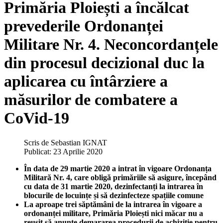
Primăria Ploiești a încălcat
prevederile Ordonanței
Militare Nr. 4. Neconcordanțele
din procesul decizional duc la
aplicarea cu întârziere a
măsurilor de combatere a
CoVid-19
Scris de
Sebastian IGNAT
Publicat: 23 Aprilie 2020
În data de 29 martie 2020 a intrat în vigoare Ordonanța
Militară Nr. 4, care obligă primăriile să asigure, începând
cu data de 31 martie 2020, dezinfectanți la intrarea în
blocurile de locuințe și să dezinfecteze spațiile comune
La aproape trei săptămâni de la intrarea în vigoare a
ordonanței militare, Primăria Ploiești nici măcar nu a
reușit să anunțe demararea procedurii de achiziție pentru