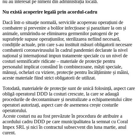
nu au interesat pe nimeni din administrația locală.
Nu există acoperire legală prin acordul-cadru
Dacă într-o situație normală, serviciile acopereau operațiuni de
combatere și prevenire a bolilor infecțioase și parazitare la om și
animale, urmărindu-se eliminarea germenilor patogeni de pe
suprafețele supuse operațiunilor, sterilizarea nefiind necesară,
condițiile actuale, prin care s-au instituit măsuri obligatorii necesare
combaterii coronavirusului în cadrul pandemiei declarate la nivel
național și internațional impun tratamente speciale cu un nivel de
costuri semnificativ ridicate – materiale de protecție pentru
personalul implicat constând în combinezoane, măști speciale,
mănuși, ochelari cu viziere, protecție pentru încălțăminte și mâini,
aceste materiale fiind strict obligatorii de utilizat.
Totodată, materialele de protecție sunt de unică folosință, aspect care
obligă operatorul DDD la costuri crescute, la care se adaugă
procedurile de decontaminare și neutralizate a echipamentului către
operatori autorizați, aspect care de asemenea crește costurile
operatorului.
Aceste costuri nu au fost prevăzute în procedura de atribuire a
acordului cadru DDD pe care municipalitatea la semnat cu Coral
Impex SRL și nici în contractul subsecvent din luna martie, anul
curent.