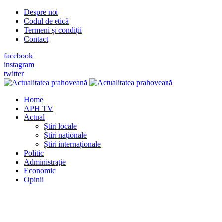
Despre noi
Codul de etică
Termeni și condiții
Contact
facebook
instagram
twitter
Home
APH TV
Actual
Știri locale
Știri naționale
Știri internaționale
Politic
Administrație
Economic
Opinii