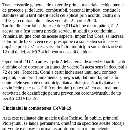
Toate costurile generate de materiile prime, materiale, echipamente
de protecție și de lucru, combustibil, personal implicat, conduc la
stabilirea unui tarif diferit decât cel aplicat prin acordul cadru din
2018 și a contractului subsecvent din 2 martie 2020.
Tariful din acordul cadru este de 0,0114 lei pe metru pătrat, însă
acesta nu a fost pentru prestări servicii în spații tip condominii.
Primăria nu ține cont de aceste aspecte, impunând Coral să lucreze
la tariful de bază, ceea ce ar presupune ca societatea să încaseze
după ce prestează acest serviciu în tot municipiu suma derizorie de
12 mii de lei, adică 3,4 lei pentru o scară de bloc.
Operatorul DDD a adresat primăriei cererea de a revizui tariful și de
a trimite către operator un punct de vedere în acest sens în decursul a
72 de ore. Totodată, Coral a cerut încheierea unui nou contract
separat, la un tarif fundamentat și negociat, dat fiind faptul că în
contractele semnate cu municipalitatea ploieșteană activitatea de
dezinfecție pe casa scării (condominii) nu există, cu atât mai mult
activitatea de dezinfecție pentru prevenirea coronavirusului de tip
SARS-COVID 19.
Cincinalul la combaterea CoVid-19
Asta este realitatea din spatele ușilor închise. În public, primarul
Ploieștiului se laudă permanent, omițând să specifice aceste blocaje
survenite exclusiv în urma necoordonării și a incompetenței