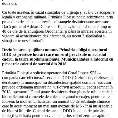
două ori.
Cu toate acestea, în cazul situațiilor de urgență și având ca acoperire
legală o ordonanță militară, Primăria Ploiești poate achiziționa, prin
procedura de achiziție directă, substanțele dezinfectante necesare.
Dacă primarul Adrian Dobre s-ar fi plâns, inițial, că nu are timp în
48 de ore de la anunțarea Ordonanței și până la intrarea acesteia în
vigoare să achiziționeze dezinfectanții, au trecut 3 săptămâni și
situația este neschimbată.
Dezinfectarea spațiilor comune. Primăria obligă operatorul
DDD să presteze lucrări care nu sunt prevăzute în acordul
cadru, la tarife subdimensionate. Municipalitatea a întocmit cu
picioarele caietul de sarcini din 2018
Primăria Ploiești a solicitat operatorului Coral Impex SRL –
compania care efectuează serviciile DDD (Dezinfecție, dezinsecție,
deratizare) în municipiu, să dezinfecteze spațiile comune, așa cum
prevede ordonanța militară nr. 4. Potrivit acordului cadru semnat în
2018, operatorul Coral poate dezinfecta doar ghenele tubulare de la
blocurile turn și camerele de colectare gunoi menajer, pentru care
folosea, la momentul licitației, un anumit tip de substanțe chimice
care în acest moment nu mai sunt avizate de MS - însă nu și scările
de bloc și lifturile. Caietul de sarcini DDD întocmit de primăria
Ploiești la licitația pentru servicii a cuprins valori zero la capitolul