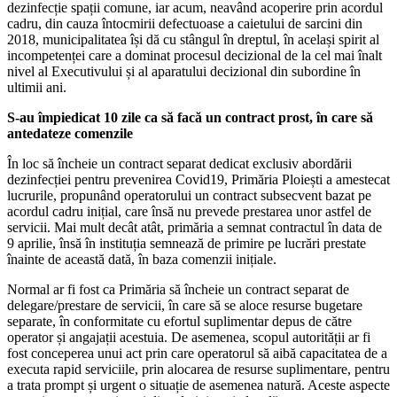
dezinfecție spații comune, iar acum, neavând acoperire prin acordul
cadru, din cauza întocmirii defectuoase a caietului de sarcini din
2018, municipalitatea își dă cu stângul în dreptul, în același spirit al
incompetenței care a dominat procesul decizional de la cel mai înalt
nivel al Executivului și al aparatului decizional din subordine în
ultimii ani.
S-au împiedicat 10 zile ca să facă un contract prost, în care să
antedateze comenzile
În loc să încheie un contract separat dedicat exclusiv abordării
dezinfecției pentru prevenirea Covid19, Primăria Ploiești a amestecat
lucrurile, propunând operatorului un contract subsecvent bazat pe
acordul cadru inițial, care însă nu prevede prestarea unor astfel de
servicii. Mai mult decât atât, primăria a semnat contractul în data de
9 aprilie, însă în instituția semnează de primire pe lucrări prestate
înainte de această dată, în baza comenzii inițiale.
Normal ar fi fost ca Primăria să încheie un contract separat de
delegare/prestare de servicii, în care să se aloce resurse bugetare
separate, în conformitate cu efortul suplimentar depus de către
operator și angajații acestuia. De asemenea, scopul autorității ar fi
fost conceperea unui act prin care operatorul să aibă capacitatea de a
executa rapid serviciile, prin alocarea de resurse suplimentare, pentru
a trata prompt și urgent o situație de asemenea natură. Aceste aspecte