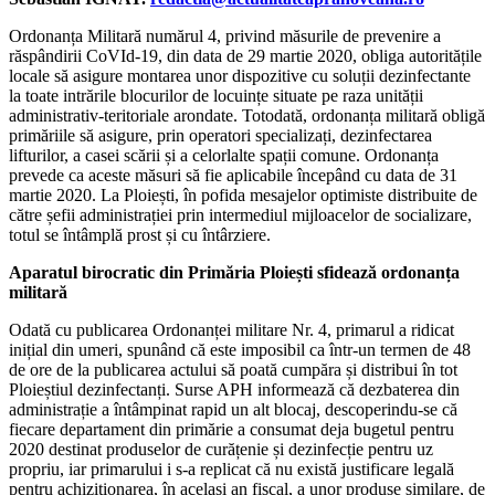
Ordonanța Militară numărul 4, privind măsurile de prevenire a
răspândirii CoVId-19, din data de 29 martie 2020, obliga autoritățile
locale să asigure montarea unor dispozitive cu soluții dezinfectante
la toate intrările blocurilor de locuințe situate pe raza unității
administrativ-teritoriale arondate. Totodată, ordonanța militară obligă
primăriile să asigure, prin operatori specializați, dezinfectarea
lifturilor, a casei scării și a celorlalte spații comune. Ordonanța
prevede ca aceste măsuri să fie aplicabile începând cu data de 31
martie 2020. La Ploiești, în pofida mesajelor optimiste distribuite de
către șefii administrației prin intermediul mijloacelor de socializare,
totul se întâmplă prost și cu întârziere.
Aparatul birocratic din Primăria Ploiești sfidează ordonanța
militară
Odată cu publicarea Ordonanței militare Nr. 4, primarul a ridicat
inițial din umeri, spunând că este imposibil ca într-un termen de 48
de ore de la publicarea actului să poată cumpăra și distribui în tot
Ploieștiul dezinfectanți. Surse APH informează că dezbaterea din
administrație a întâmpinat rapid un alt blocaj, descoperindu-se că
fiecare departament din primărie a consumat deja bugetul pentru
2020 destinat produselor de curățenie și dezinfecție pentru uz
propriu, iar primarului i s-a replicat că nu există justificare legală
pentru achiziționarea, în același an fiscal, a unor produse similare, de