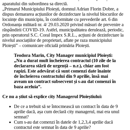
aparatului din subordinea sa directă.
„Primarul Municipiului Ploiești, domnul Adrian Florin Dobre, a
dispus demararea acțiunilor de dezinfectare la nivelul blocurilor de
locuințe din municipiu, în conformitate cu prevederile art. 6 din
Ordonanța militară nr. 4/ 29.03.2020 privind măsuri de prevenire a
răspândirii COVID-19. Astfel, municipalitatea derulează, periodic,
prin operatorul S.C. Coral Impex S.R.L., acțiuni de dezinfectare la
nivelul asociațiilor de proprietari, aflate pe raza municipiului
Ploiești” – comunicare oficială primăria Ploiești.
Teodora Marin, City Manager municipiul Ploiești:
„Nu a durat mult încheierea contractul (10 zile de la
declararea stării de urgență – n.r.), chiar am fost
rapizi. Este adevărat că sunt comenzi date înainte
de încheierea contractului din 9 aprilie, însă mai
aveam un contract subsecvent și s-au dat comenzi în
baza aceluia”.
Ce nu a știut să explice city Managerul Ploieștiului:
De ce a trebuit să se întocmească un contract în data de 9
aprilie dacă, așa cum declară city managerul, mai era unul
semnat?
Cum s-au dat comenzi în datele de 1,2,3,4 aprilie dacă
contractul este semnat în data de 9 aprilie?