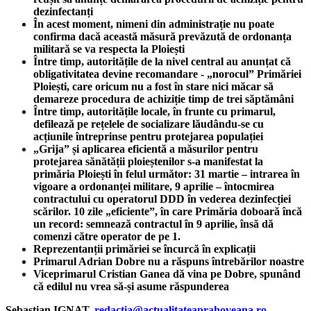
dezinfectanți
În acest moment, nimeni din administrație nu poate
confirma dacă această măsură prevăzută de ordonanța
militară se va respecta la Ploiești
Între timp, autoritățile de la nivel central au anunțat că
obligativitatea devine recomandare - „norocul” Primăriei
Ploiești, care oricum nu a fost în stare nici măcar să
demareze procedura de achiziție timp de trei săptămâni
Între timp, autoritățile locale, în frunte cu primarul,
defilează pe rețelele de socializare lăudându-se cu
acțiunile întreprinse pentru protejarea populației
„Grija” și aplicarea eficientă a măsurilor pentru
protejarea sănătății ploieștenilor s-a manifestat la
primăria Ploiești în felul următor: 31 martie – intrarea în
vigoare a ordonanței militare, 9 aprilie – întocmirea
contractului cu operatorul DDD în vederea dezinfecției
scărilor. 10 zile „eficiente”, în care Primăria doboară încă
un record: semnează contractul în 9 aprilie, însă dă
comenzi către operator de pe 1.
Reprezentanții primăriei se încurcă în explicații
Primarul Adrian Dobre nu a răspuns întrebărilor noastre
Viceprimarul Cristian Ganea dă vina pe Dobre, spunând
că edilul nu vrea să-și asume răspunderea
Sebastian IGNAT.
redactia@actualitateaprahoveana.ro