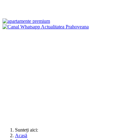
Sunteți aici:
Acasă