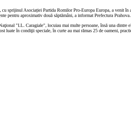
 cu sprijinul Asociației Partida Romilor Pro-Europa Europa, a venit în a
ciente pentru aproximativ două săptămâni, a informat Prefectura Prahova.
Naţional "I.L. Caragiale", locuiau mai multe persoane, însă una dintre 
fost luate în condiţii speciale, în curte au mai rămas 25 de oameni, practic