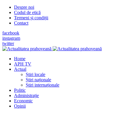
Despre noi
Codul de etică
Termeni și condiții
Contact
facebook
instagram
twitter
Home
APH TV
Actual
Știri locale
Știri naționale
Știri internaționale
Politic
Administrație
Economic
Opinii