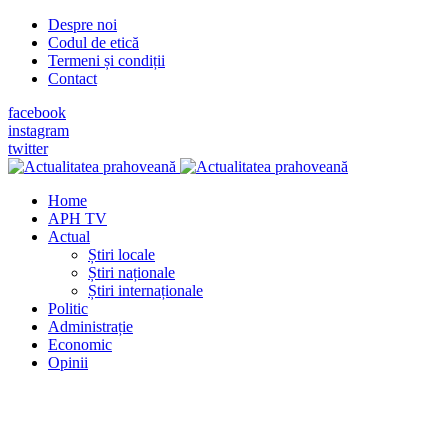
Despre noi
Codul de etică
Termeni și condiții
Contact
facebook
instagram
twitter
Home
APH TV
Actual
Știri locale
Știri naționale
Știri internaționale
Politic
Administrație
Economic
Opinii